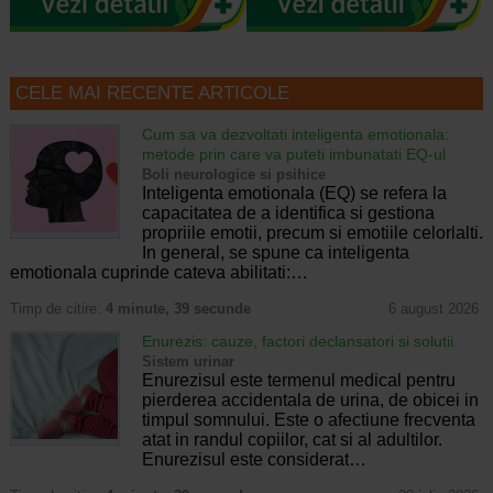
CELE MAI RECENTE ARTICOLE
Cum sa va dezvoltati inteligenta emotionala:
metode prin care va puteti imbunatati EQ-ul
Boli neurologice si psihice
Inteligenta emotionala (EQ) se refera la
capacitatea de a identifica si gestiona
propriile emotii, precum si emotiile celorlalti.
In general, se spune ca inteligenta
emotionala cuprinde cateva abilitati:…
Timp de citire:
4 minute, 39 secunde
6 august 2026
Enurezis: cauze, factori declansatori si solutii
Sistem urinar
Enurezisul este termenul medical pentru
pierderea accidentala de urina, de obicei in
timpul somnului. Este o afectiune frecventa
atat in randul copiilor, cat si al adultilor.
Enurezisul este considerat…