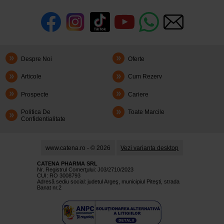
Despre Noi
Oferte
Articole
Cum Rezerv
Prospecte
Cariere
Politica De
Toate Marcile
Confidentialitate
www.catena.ro - © 2026
Vezi varianta desktop
CATENA PHARMA SRL
Nr. Registrul Comerţului: J03/2710/2023
CUI: RO 3008793
Adresă sediu social: judetul Argeş, municipiul Piteşti, strada
Banat nr.2