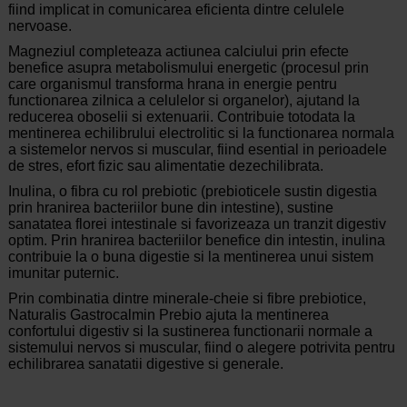
fiind implicat in comunicarea eficienta dintre celulele
nervoase.
Magneziul completeaza actiunea calciului prin efecte
benefice asupra metabolismului energetic (procesul prin
care organismul transforma hrana in energie pentru
functionarea zilnica a celulelor si organelor), ajutand la
reducerea oboselii si extenuarii. Contribuie totodata la
mentinerea echilibrului electrolitic si la functionarea normala
a sistemelor nervos si muscular, fiind esential in perioadele
de stres, efort fizic sau alimentatie dezechilibrata.
Inulina, o fibra cu rol prebiotic (prebioticele sustin digestia
prin hranirea bacteriilor bune din intestine), sustine
sanatatea florei intestinale si favorizeaza un tranzit digestiv
optim. Prin hranirea bacteriilor benefice din intestin, inulina
contribuie la o buna digestie si la mentinerea unui sistem
imunitar puternic.
Prin combinatia dintre minerale-cheie si fibre prebiotice,
Naturalis Gastrocalmin Prebio ajuta la mentinerea
confortului digestiv si la sustinerea functionarii normale a
sistemului nervos si muscular, fiind o alegere potrivita pentru
echilibrarea sanatatii digestive si generale.