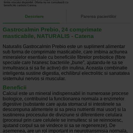
limita stocului disponibil. Oferta nu se cumulează cu
beneficiile cardului Catena.
Descriere
Parerea pacientilor
Gastrocalmin Prebio, 24 comprimate
masticabile, NATURALIS - Catena
Naturalis Gastrocalmin Prebio este un supliment alimentar
sub forma de comprimate masticabile, care imbina actiunea
mineralelor esentiale cu beneficiile fibrelor prebiotice (fibre
speciale care hranesc bacteriile „bune”, ajutandu-le sa se
inmulteasca si sa fie active) din inulina. Aceasta combinatie
inteligenta sustine digestia, echilibrul electrolitic si sanatatea
sistemului nervos si muscular.
Beneficii
Calciul este un mineral indispensabil in numeroase procese
biologice, contribuind la functionarea normala a enzimelor
digestive (substante care ajuta stomacul si intestinele sa
descompuna alimentele si sa preia nutrientii mai usor) si la
sustinerea procesului de diviziune si diferentiere celulara
(procesul prin care celulele se inmultesc si se reinnoiesc,
ajutand corpul sa se vindece si sa se regenereze). De
asemenea, are un rol important in neurotransmisia normala,