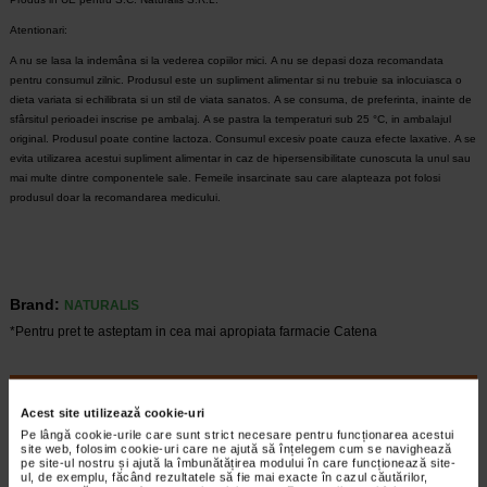
Atentionari:
A nu se lasa la indemâna si la vederea copiilor mici.
A nu se depasi doza recomandata
pentru consumul zilnic.
Produsul este un supliment alimentar si nu trebuie sa inlocuiasca o
dieta variata si echilibrata si un stil de viata sanatos.
A se consuma, de preferinta, inainte de
sfârsitul perioadei inscrise pe ambalaj.
A se pastra la temperaturi sub 25 °C, in ambalajul
original.
Produsul poate contine lactoza.
Consumul excesiv poate cauza efecte laxative.
A se
evita utilizarea acestui supliment alimentar in caz de hipersensibilitate cunoscuta la unul sau
mai multe dintre componentele sale.
Femeile insarcinate sau care alapteaza pot folosi
produsul doar la recomandarea medicului.
Brand:
NATURALIS
*Pentru pret te asteptam in cea mai apropiata farmacie Catena
VEZI PRODUSE DIN ACEEASI CATEGORIE
Acest site utilizează cookie-uri
-22%
-36,66%
Pe lângă cookie-urile care sunt strict necesare pentru funcționarea acestui
site web, folosim cookie-uri care ne ajută să înțelegem cum se navighează
pe site-ul nostru și ajută la îmbunătățirea modului în care funcționează site-
ul, de exemplu, făcând rezultatele să fie mai exacte în cazul căutărilor,