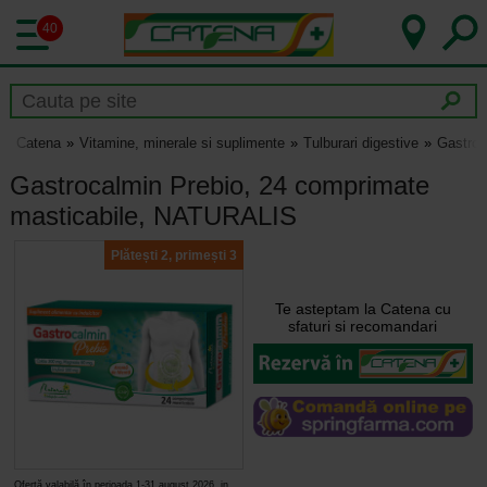
40
Catena
Vitamine, minerale si suplimente
Tulburari digestive
Gastroc
Gastrocalmin Prebio, 24 comprimate
masticabile, NATURALIS
Plătești 2, primești 3
Te asteptam la Catena cu
sfaturi si recomandari
Ofertă valabilă în perioada 1-31 august 2026, in