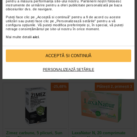
pentru a măsura performanța site-ului nostru. Partenerii noștri folosesc
instrumente de urmărire pentru a oferi publicitate personalizată pe baza
obiceiurilor dvs. de navigare.
Puteți face clic pe „Acceptă si continuă” pentru a fi de acord cu aceste
utilizări sau puteți face clic pe „Personalizează setările” pentru a vă
configura opțiunile. Vă puteți modifica preferințele și, în special, vă puteți
retrage consimțământul pe site-ul nostru în orice moment.
Smecta GO Cacao & Caramel 8
Natulax, 20 comprimate, Sun
plicuri, 3 g pulbere…
Wave Pharma
Mai multe detalii
aici
.
Smecta Go® este un dispozitiv
SUPLIMENT ALIMENTAR -
medical, o suspensie gata de
NATULAX Fiecare comprimat
ACCEPTĂ SI CONTINUĂ
utilizare, disponibila intr-un plic…
contine: Ingredient | Cantitate …
PERSONALIZEAZĂ SETĂRILE
-25,48%
Plătești 2, primești 3
Zimez carbune, 5 plicuri, Sun
LaxaNatur N, 20 comprimate