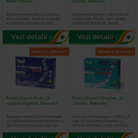
Wave Pharma
filmate, Naturalis
Supliment alimentar cu carbune
Supliment alimentar sub forma de
activ si inulina, destinat reducerii
comprimate filmate, care contine
acumularii excesive de gaze…
extract din frunze de Senna…
Plătești 2, primești 3
Plătești 2, primești 3
ProbioSuport Forte, 10
ProbioSuport Complex, 15
capsule vegetale, Naturalis
capsule, Naturalis
Naturalis ProbioSuport Forte este
Naturalis ProbioSuport COMPLEX
un supliment alimentar formulat cu
este un supliment alimentar cu
Saccharomyces cerevisiae var…
formula simbiotica, care combina…