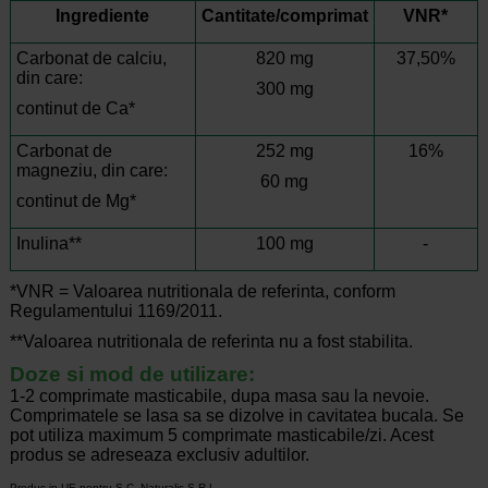
Ingrediente
Cantitate/comprimat
VNR*
Carbonat de calciu,
820 mg
37,50%
din care:
300 mg
continut de Ca*
Carbonat de
252 mg
16%
magneziu, din care:
60 mg
continut de Mg*
Inulina**
100 mg
-
*VNR = Valoarea nutritionala de referinta, conform
Regulamentului 1169/2011.
**Valoarea nutritionala de referinta nu a fost stabilita.
Doze si mod de utilizare:
1-2 comprimate masticabile, dupa masa sau la nevoie.
Comprimatele se lasa sa se dizolve in cavitatea bucala. Se
pot utiliza maximum 5 comprimate masticabile/zi. Acest
produs se adreseaza exclusiv adultilor.
Produs in UE pentru S.C. Naturalis S.R.L.