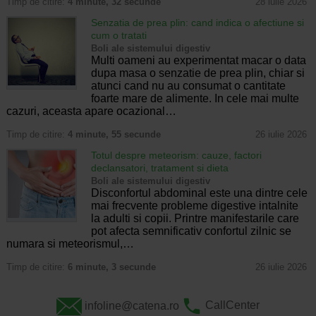
Timp de citire:
4 minute, 32 secunde
28 iulie 2026
Senzatia de prea plin: cand indica o afectiune si
cum o tratati
Boli ale sistemului digestiv
Multi oameni au experimentat macar o data
dupa masa o senzatie de prea plin, chiar si
atunci cand nu au consumat o cantitate
foarte mare de alimente. In cele mai multe
cazuri, aceasta apare ocazional…
Timp de citire:
4 minute, 55 secunde
26 iulie 2026
Totul despre meteorism: cauze, factori
declansatori, tratament si dieta
Boli ale sistemului digestiv
Disconfortul abdominal este una dintre cele
mai frecvente probleme digestive intalnite
la adulti si copii. Printre manifestarile care
pot afecta semnificativ confortul zilnic se
numara si meteorismul,…
Timp de citire:
6 minute, 3 secunde
26 iulie 2026
infoline@catena.ro
CallCenter