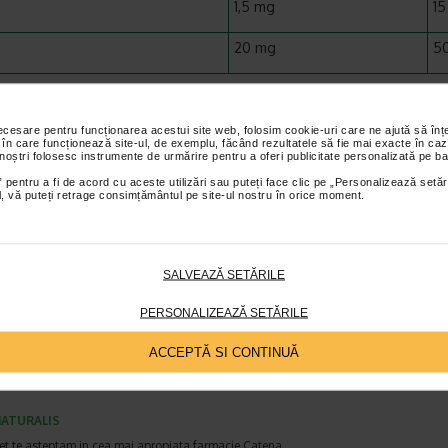
1,5 mg
1
20 mg
5
aloarea Nutritionala de Referinta conform Regulamentului 1169/2011
rea Nutritionala de Referinta nu a fost stabilita
necesare pentru funcționarea acestui site web, folosim cookie-uri care ne ajută să î
 în care funcționează site-ul, de exemplu, făcând rezultatele să fie mai exacte în caz
utilizare:
 noștri folosesc instrumente de urmărire pentru a oferi publicitate personalizată pe ba
psula de 2 ori pe zi, inainte de masa.
 pentru a fi de acord cu aceste utilizări sau puteți face clic pe „Personalizează setăr
ial, vă puteți retrage consimțământul pe site-ul nostru în orice moment.
 la indemana si la vederea copiilor mici. Produsul este un supliment alimentar si nu trebuie sa inlocu
chilibrata si un stil de viata sanatos. Daca suferiti de afectiuni cronice sau urmati un tratament med
SALVEAZĂ SETĂRILE
, cereti sfatul medicului sau farmacistului înaintea utilizarii suplimentului alimentar. A nu se depasi
pentru consumul zilnic. A nu se utiliza de catre persoanele cu sensibilitate la oricare dintre comp
PERSONALIZEAZĂ SETĂRILE
A se consuma, de preferinta, înainte de sfarsitul lunii înscrise pe ambalaj. A se pastra la temperaturi 
iginal.
ACCEPTĂ SI CONTINUĂ
ATURALIS
et te asteptam in cea mai apropiata farmacie Catena