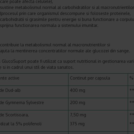
care poate afecta celulele),
sustine metabolismul normal al carbohidratilor si al macronutrientilo
(procesul prin care organismul descompune si foloseste proteinele,
carbohidratii si grasimile pentru energie si buna functionare a corpului
sprijina functionarea normala a sistemului imunitar.
contribuie la metabolismul normal al macronutrientilor si
ajuta la mentinerea concentratiilor normale ale glucozei din sange.
 GlucoSuport poate fi utilizat ca suport nutritional in gestionarea varia
 si in cadrul unui stil de viata sanatos.
ente active
Continut per capsula
%
 de Dud-alb
400 mg
*
 de Gymnema Sylvestre
200 mg
*
 de Scortisoara,
7,50 mg
*
dizat la 5% polifenoli
375 mg
*