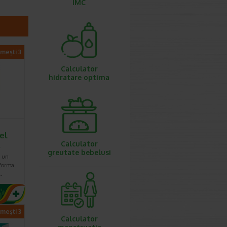
IMC
imești 3
Calculator
hidratare optima
el
Calculator
…
greutate bebelusi
e un
 forma
…
imești 3
Calculator