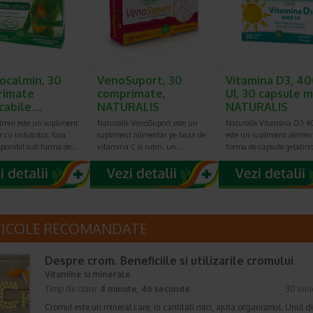
ocalmin, 30
VenoSuport, 30
Vitamina D3, 4
rimate
comprimate,
UI, 30 capsule m
cabile…
NATURALIS
NATURALIS
lmin este un supliment
Naturalis VenoSuport este un
Naturalis Vitamina D3 
 cu indulcitor, fara
supliment alimentar pe baza de
este un supliment alimen
sponibil sub forma de…
vitamina C si rutin, un…
forma de capsule gelatin
TICOLE RECOMANDATE
Despre crom. Beneficiile si utilizarile cromului
Vitamine si minerale
Timp de citire:
4 minute, 46 secunde
30 iun
Cromul este un mineral care, in cantitati mici, ajuta organismul. Unul di