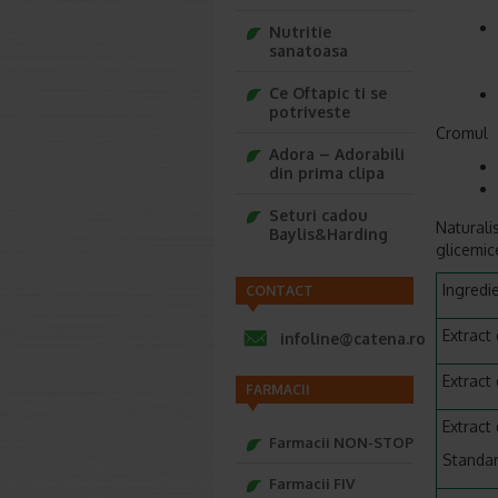
Nutritie
sanatoasa
Ce Oftapic ti se
potriveste
Cromul
Adora – Adorabili
din prima clipa
Seturi cadou
Naturalis
Baylis&Harding
glicemice
Ingredi
CONTACT
Extract
infoline@catena.ro
Extract
FARMACII
Extract
Farmacii NON-STOP
Standar
Farmacii FIV