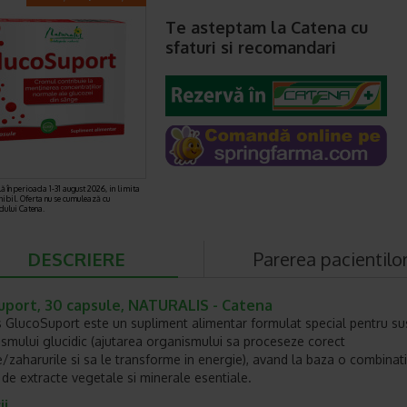
Te asteptam la Catena cu
sfaturi si recomandari
ă în perioada 1-31 august 2026, in limita
nibil. Oferta nu se cumulează cu
rdului Catena.
DESCRIERE
Parerea pacientilo
uport, 30 capsule, NATURALIS - Catena
s GlucoSuport este un supliment alimentar formulat special pentru su
smului glucidic (ajutarea organismului sa proceseze corect
e/zaharurile si sa le transforme in energie), avand la baza o combinat
a de extracte vegetale si minerale esentiale.
ii