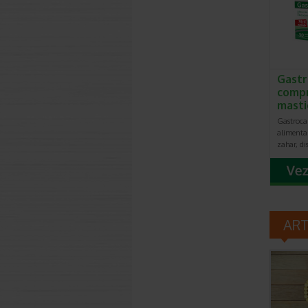
Gastr
comp
masti
Gastroca
alimentar
zahar, di
AR