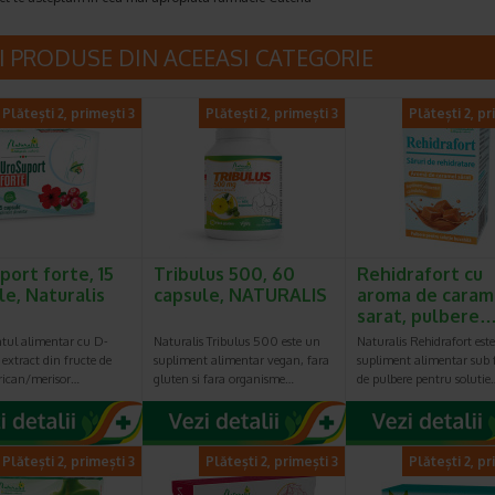
I PRODUSE DIN ACEEASI CATEGORIE
Plătești 2, primești 3
Plătești 2, primești 3
Plătești 2, pr
port forte, 15
Tribulus 500, 60
Rehidrafort cu
le, Naturalis
capsule, NATURALIS
aroma de caram
sarat, pulbere
tul alimentar cu D-
Naturalis Tribulus 500 este un
Naturalis Rehidrafort est
extract din fructe de
supliment alimentar vegan, fara
supliment alimentar sub
rican/merisor…
gluten si fara organisme…
de pulbere pentru solutie
Plătești 2, primești 3
Plătești 2, primești 3
Plătești 2, pr