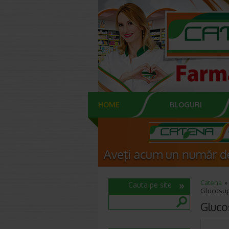
HOME
BLOGURI
Catena
Cauta pe site
Glucosup
Gluco