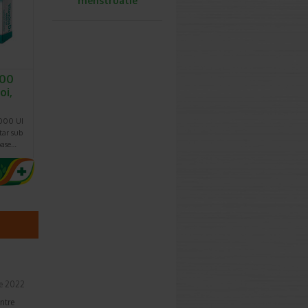
menstruatie
000
oi,
4000 UI
tar sub
oase…
ie 2022
ntre