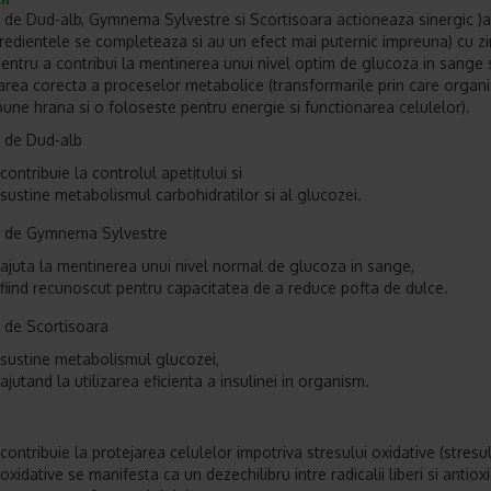
l de Dud-alb, Gymnema Sylvestre si Scortisoara actioneaza sinergic )a
redientele se completeaza si au un efect mai puternic impreuna) cu zi
entru a contribui la mentinerea unui nivel optim de glucoza in sange s
area corecta a proceselor metabolice (transformarile prin care organ
ne hrana si o foloseste pentru energie si functionarea celulelor).
l de Dud-alb
contribuie la controlul apetitului si
sustine metabolismul carbohidratilor si al glucozei.
l de Gymnema Sylvestre
ajuta la mentinerea unui nivel normal de glucoza in sange,
fiind recunoscut pentru capacitatea de a reduce pofta de dulce.
l de Scortisoara
sustine metabolismul glucozei,
ajutand la utilizarea eficienta a insulinei in organism.
contribuie la protejarea celulelor impotriva stresului oxidative (stresu
oxidative se manifesta ca un dezechilibru intre radicalii liberi si antioxi