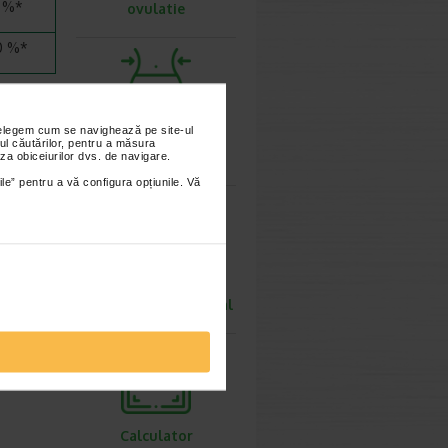
5 %*
ovulatie
0 %*
nțelegem cum se navighează pe site-ul
Calculator
ul căutărilor, pentru a măsura
greutate ideala
za obiceiurilor dvs. de navigare.
ile” pentru a vă configura opțiunile. Vă
iasca o dieta
icamentos de
 doza
Calculator rata
onentele
metabolismului bazal
sub 25°C, in
Calculator