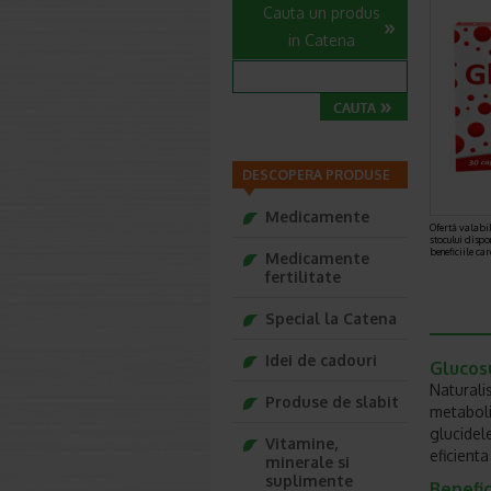
Cauta un produs
in Catena
DESCOPERA PRODUSE
Medicamente
Ofertă valabil
stocului dispo
beneficiile ca
Medicamente
fertilitate
Special la Catena
Idei de cadouri
Glucos
Naturali
Produse de slabit
metaboli
glucidel
Vitamine,
eficient
minerale si
suplimente
Benefic