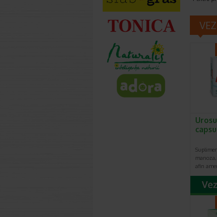
VEZ
Urosu
capsu
Suplimen
manoza, 
afin ame