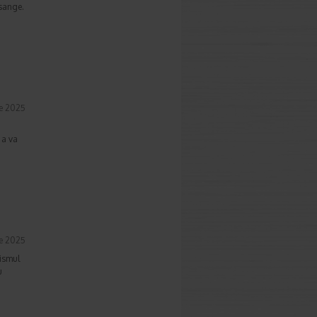
 sange.
ie 2025
 a va
ie 2025
nismul
u