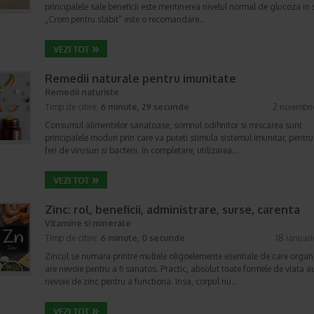
principalele sale beneficii este mentinerea nivelul normal de glucoza in
„Crom pentru slabit” este o recomandare…
Remedii naturale pentru imunitate
Remedii naturiste
Timp de citire:
6 minute, 29 secunde
2 noiembr
Consumul alimentelor sanatoase, somnul odihnitor si miscarea sunt
principalele moduri prin care va puteti stimula sistemul imunitar, pentru
feri de virusuri si bacterii. In completare, utilizarea…
Zinc: rol, beneficii, administrare, surse, carenta
Vitamine si minerale
Timp de citire:
6 minute, 0 secunde
18 ianuar
Zincul se numara printre multele oligoelemente esentiale de care orga
are nevoie pentru a fi sanatos. Practic, absolut toate formele de viata a
nevoie de zinc pentru a functiona. Insa, corpul nu…