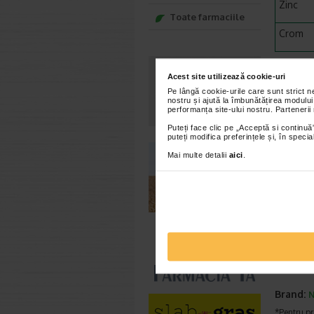
Zinc
Toate farmaciile
Crom
*VNR = V
Acest site utilizează cookie-uri
** Valoa
Pe lângă cookie-urile care sunt strict 
nostru și ajută la îmbunătățirea modului
Mod de 
performanța site-ului nostru. Partenerii
Cate 1 ca
Puteți face clic pe „Acceptă si continuă”
puteți modifica preferințele și, în spec
Atentionari:
Mai multe detalii
aici
.
A nu se lasa
variata si e
lunga durata
recomandata 
produsului. 
ambalajul or
Brand:
N
*Pentru pr