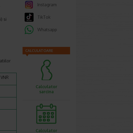
Instagram
r
TikTok
) si
Whatsapp
CALCULATOARE
tiilor
 VNR
Calculator
*
sarcina
*
*
*
Calculator