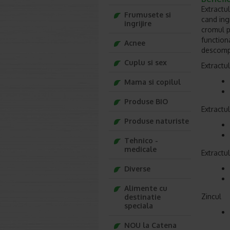
Extractu
Frumusete si
cand ing
ingrijire
cromul p
function
Acnee
descompu
Cuplu si sex
Extractu
Mama si copilul
Produse BIO
Extractu
Produse naturiste
Tehnico -
medicale
Extractu
Diverse
Alimente cu
Zincul
destinatie
speciala
NOU la Catena