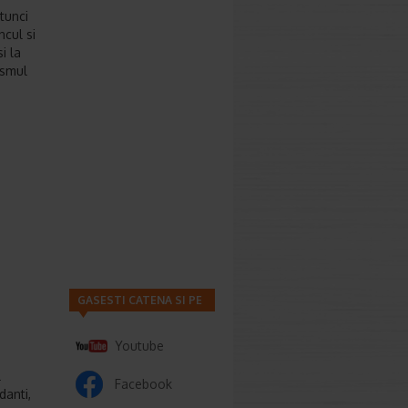
tunci
ncul si
i la
ismul
GASESTI CATENA SI PE
Youtube
l
Facebook
danti,