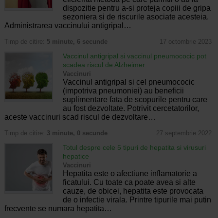
dispozitie pentru a-si proteja copiii de gripa
sezoniera si de riscurile asociate acesteia.
Administrarea vaccinului antigripal…
Timp de citire:
5 minute, 6 secunde
17 octombrie 2023
Vaccinul antigripal si vaccinul pneumococic pot
scadea riscul de Alzheimer
Vaccinuri
Vaccinul antigripal si cel pneumococic
(impotriva pneumoniei) au beneficii
suplimentare fata de scopurile pentru care
au fost dezvoltate. Potrivit cercetatorilor,
aceste vaccinuri scad riscul de dezvoltare…
Timp de citire:
3 minute, 0 secunde
27 septembrie 2022
Totul despre cele 5 tipuri de hepatita si virusuri
hepatice
Vaccinuri
Hepatita este o afectiune inflamatorie a
ficatului. Cu toate ca poate avea si alte
cauze, de obicei, hepatita este provocata
de o infectie virala. Printre tipurile mai putin
frecvente se numara hepatita…