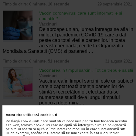
Timp de citire:
6 minute, 10 secunde
29 septembrie 2021
Vaccin coronavirus: care sunt informatiile si
noutatile?
Vaccinuri
De aproape un an, lumea intreaga se afla in
mijlocul pandemiei COVID-19 care a dat
peste cap total vietile oamenilor. In toata
aceasta perioada, cei de la Organizatia
Mondiala a Sanatatii (OMS) si partenerii…
Timp de citire:
6 minute, 51 secunde
31 august 2021
Vaccinarea in timpul sarcinii. Tot ce trebuie sa stii
Vaccinuri
Vaccinarea în timpul sarcinii este un subiect
care a captat toată atenția oamenilor de
știință și cercetătorilor, efectuându-se
numeroase studii de-a lungul timpului
pentru a determina…
Timp de citire:
5 minute, 35 secunde
22 iunie 2021
Acest site utilizează cookie-uri
Pe lângă cookie-urile care sunt strict necesare pentru funcționarea acestui
Febra tifoida: transmitere, simptome, tratament
site web, folosim cookie-uri care ne ajută să înțelegem cum se navighează
si prevenire
pe site-ul nostru și ajută la îmbunătățirea modului în care funcționează site-
Vaccinuri
ul, de exemplu, făcând rezultatele să fie mai exacte în cazul căutărilor,