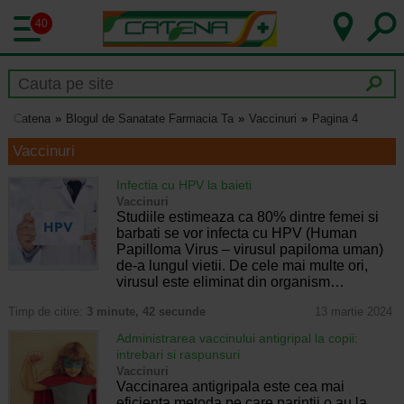
40
Catena
Blogul de Sanatate Farmacia Ta
Vaccinuri
Pagina 4
Vaccinuri
Infectia cu HPV la baieti
Vaccinuri
Studiile estimeaza ca 80% dintre femei si
barbati se vor infecta cu HPV (Human
Papilloma Virus – virusul papiloma uman)
de-a lungul vietii. De cele mai multe ori,
virusul este eliminat din organism…
Timp de citire:
3 minute, 42 secunde
13 martie 2024
Administrarea vaccinului antigripal la copii:
intrebari si raspunsuri
Vaccinuri
Vaccinarea antigripala este cea mai
eficienta metoda pe care parintii o au la