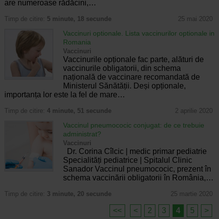
are numeroase rădăcini,…
Timp de citire:
5 minute, 18 secunde
25 mai 2020
Vaccinuri optionale. Lista vaccinurilor optionale in
Romania
Vaccinuri
Vaccinurile opționale fac parte, alături de
vaccinurile obligatorii, din schema
națională de vaccinare recomandată de
Ministerul Sănătății. Deși opționale,
importanța lor este la fel de mare…
Timp de citire:
4 minute, 51 secunde
2 aprilie 2020
Vaccinul pneumococic conjugat: de ce trebuie
administrat?
Vaccinuri
Dr. Corina Cîlcic | medic primar pediatrie
Specialități pediatrice | Spitalul Clinic
Sanador Vaccinul pneumococic, prezent în
schema vaccinării obligatorii în România,…
Timp de citire:
3 minute, 20 secunde
25 martie 2020
<<
<
2
3
4
5
>