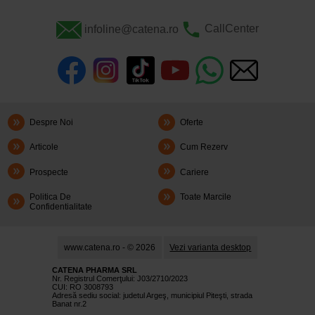
infoline@catena.ro
CallCenter
Despre Noi
Oferte
Articole
Cum Rezerv
Prospecte
Cariere
Politica De
Toate Marcile
Confidentialitate
www.catena.ro - © 2026
Vezi varianta desktop
CATENA PHARMA SRL
Nr. Registrul Comerţului: J03/2710/2023
CUI: RO 3008793
Adresă sediu social: judetul Argeş, municipiul Piteşti, strada
Banat nr.2