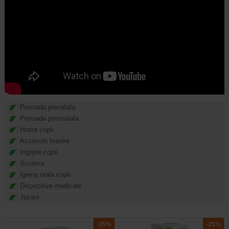
Perioada prenatala
Perioada postnatala
Hrana copii
Accesorii hranire
Ingrijire copii
Scutece
Igiena orala copii
Dispozitive medicale
Jucarii
-35%
-25%