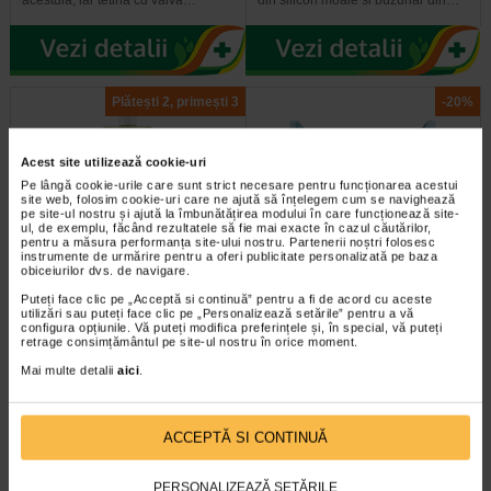
Plătești 2, primești 3
-20%
Acest site utilizează cookie-uri
Pe lângă cookie-urile care sunt strict necesare pentru funcționarea acestui
site web, folosim cookie-uri care ne ajută să înțelegem cum se navighează
pe site-ul nostru și ajută la îmbunătățirea modului în care funcționează site-
ul, de exemplu, făcând rezultatele să fie mai exacte în cazul căutărilor,
pentru a măsura performanța site-ului nostru. Partenerii noștri folosesc
instrumente de urmărire pentru a oferi publicitate personalizată pe baza
XEROLACT Ulei de spalare,
DERMASTIL PEDIATRIC
obiceiurilor dvs. de navigare.
1000 ml, RILASTIL
servetele umede, 72 bucati…
Puteți face clic pe „Acceptă si continuă” pentru a fi de acord cu aceste
utilizări sau puteți face clic pe „Personalizează setările” pentru a vă
configura opțiunile. Vă puteți modifica preferințele și, în special, vă puteți
Curatare delicata si hidratare
Servetele umede pentru
retrage consimțământul pe site-ul nostru în orice moment.
intensa pentru pielea sensibila
bebelusi Rilastil Dermastil
RILASTIL XEROLACT Ulei de…
Pediatric au pH fiziologic si sunt…
Mai multe detalii
aici
.
ACCEPTĂ SI CONTINUĂ
-40% Preț întreg:
49.90 Lei
Preț redus: 29.94 Lei
PERSONALIZEAZĂ SETĂRILE