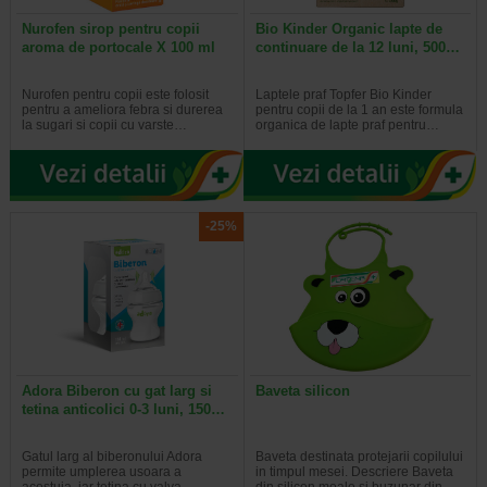
Nurofen sirop pentru copii
Bio Kinder Organic lapte de
aroma de portocale X 100 ml
continuare de la 12 luni, 500…
Nurofen pentru copii este folosit
Laptele praf Topfer Bio Kinder
pentru a ameliora febra si durerea
pentru copii de la 1 an este formula
la sugari si copii cu varste…
organica de lapte praf pentru…
-25%
Adora Biberon cu gat larg si
Baveta silicon
tetina anticolici 0-3 luni, 150…
Gatul larg al biberonului Adora
Baveta destinata protejarii copilului
permite umplerea usoara a
in timpul mesei. Descriere Baveta
acestuia, iar tetina cu valva…
din silicon moale si buzunar din…