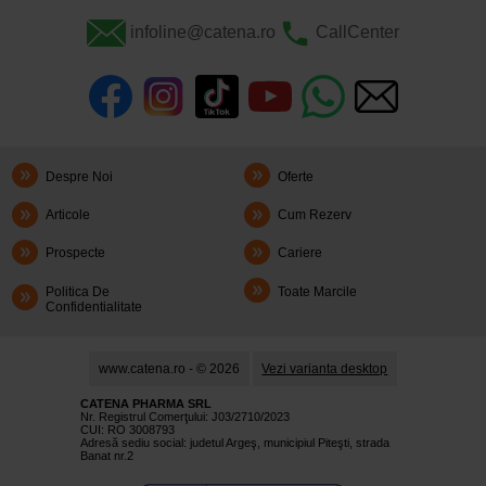
infoline@catena.ro
CallCenter
Despre Noi
Oferte
Articole
Cum Rezerv
Prospecte
Cariere
Politica De
Toate Marcile
Confidentialitate
www.catena.ro - © 2026
Vezi varianta desktop
CATENA PHARMA SRL
Nr. Registrul Comerţului: J03/2710/2023
CUI: RO 3008793
Adresă sediu social: judetul Argeş, municipiul Piteşti, strada
Banat nr.2