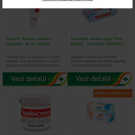
Cicastil, balsam calmant
Servetele umede copii Pure
reparator, 40 ml, Rilastil
(triplo) , 56 bucati, HUGGIES
Cicastil este un balsam cu textura
Huggies Pure sunt servetele
bogata, conceput pentru a calma,
umede realizate din fibre naturale
repara si proteja pielea sensibila…
care curata delicat pielea…
Plătești 2, primești 3