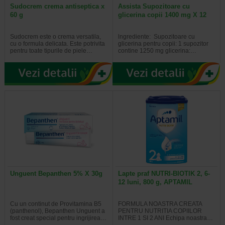
Sudocrem crema antiseptica x
Assista Supozitoare cu
60 g
glicerina copii 1400 mg X 12
Sudocrem este o crema versatila,
lngrediente: Supozitoare cu
cu o formula delicata. Este potrivita
glicerina pentru copii: 1 supozitor
pentru toate tipurile de piele…
contine 1250 mg glicerina:…
Unguent Bepanthen 5% X 30g
Lapte praf NUTRI-BIOTIK 2, 6-
12 luni, 800 g, APTAMIL
Cu un continut de Provitamina B5
FORMULA NOASTRA CREATA
(panthenol), Bepanthen Unguent a
PENTRU NUTRITIA COPIILOR
fost creat special pentru ingrijirea…
INTRE 1 SI 2 ANI Echipa noastra…