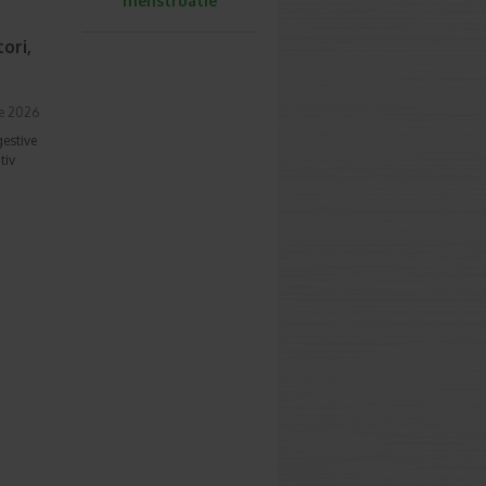
menstruatie
ori,
ie 2026
gestive
tiv