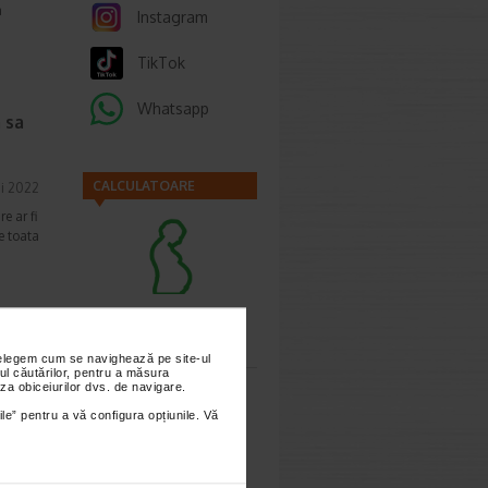
a
Instagram
TikTok
Whatsapp
 sa
CALCULATOARE
i 2022
e ar fi
e toata
Calculator
sarcina
nțelegem cum se navighează pe site-ul
ul căutărilor, pentru a măsura
za obiceiurilor dvs. de navigare.
ie 2022
ile” pentru a vă configura opțiunile. Vă
multi
 sau
Calculator