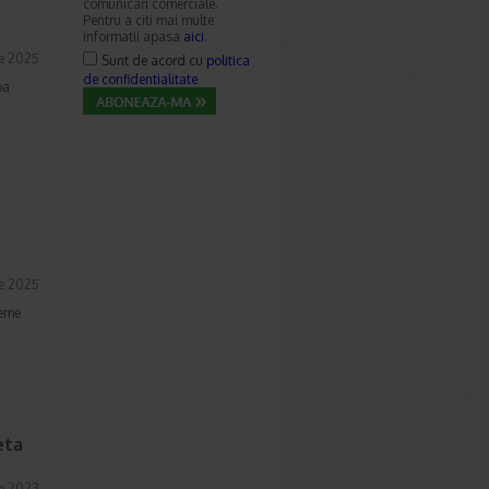
comunicari comerciale.
Pentru a citi mai multe
informatii apasa
aici
.
ie 2025
Sunt de acord cu
politica
de confidentialitate
ba
ie 2025
teme
eta
ie 2023