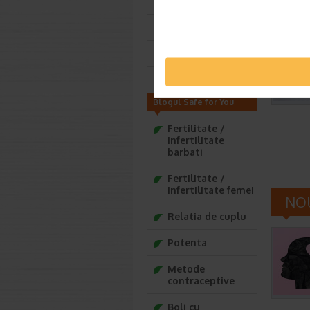
Viitoare mamica
Deja mamica
Bebelusul tau
Copilul tau
Blogul Safe for You
Fertilitate /
Infertilitate
barbati
Fertilitate /
Infertilitate femei
NOU
Relatia de cuplu
Potenta
Metode
contraceptive
Boli cu