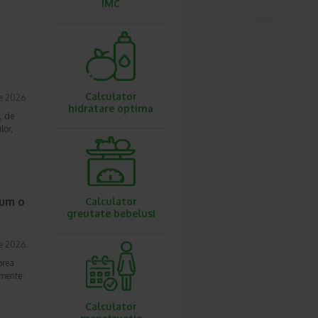
IMC
Calculator
ie 2026
hidratare optima
, de
lor,
cum o
Calculator
greutate bebelusi
ie 2026
prea
imente.
Calculator