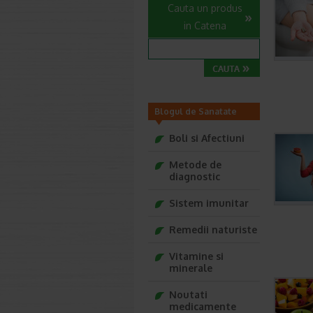
Cauta un produs
in Catena
Blogul de Sanatate
Farmacia Ta
Boli si Afectiuni
Metode de
diagnostic
Sistem imunitar
Remedii naturiste
Vitamine si
minerale
Noutati
medicamente