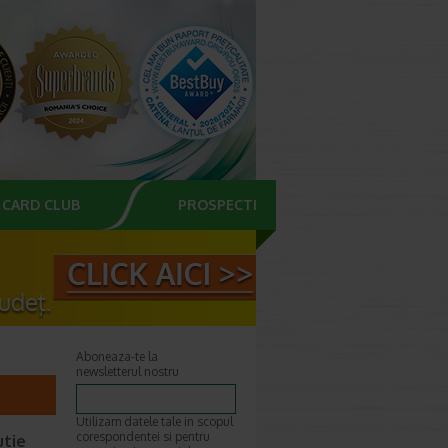
CARD CLUB
PROSPECTE
Aboneaza-te la
newsletterul nostru
Utilizam datele tale in scopul
corespondentei si pentru
utie