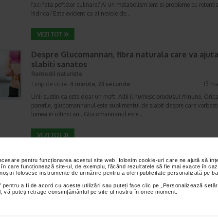
faci fata poftelor culinare? Ai un metabolism lent si probleme cu retenti
hidrica? Este evident ca ai nevoie de…
Despre Glucomannan, fibra naturala care va ajuta
slabiti sanatos
Remedii naturiste
Timp de citire:
4 minute, 23 secunde
13 ma
Unii sustin ca este doar un moft. Altii il numesc produsul minune. Oricar
parerile, glucomannanul este suplimentul de slabit despre care vorbest
lumea in ultimii ani. Glucomannanul este…
KiloSlim Gold - Slabesti usor, cu ajutor!
necesare pentru funcționarea acestui site web, folosim cookie-uri care ne ajută să î
Pastile de slabit
 în care funcționează site-ul, de exemplu, făcând rezultatele să fie mai exacte în caz
 noștri folosesc instrumente de urmărire pentru a oferi publicitate personalizată pe ba
Timp de citire:
2 minute, 12 secunde
13 ianuar
 pentru a fi de acord cu aceste utilizări sau puteți face clic pe „Personalizează setăr
Calea catre silueta de vis e plina de capcane. Tocmai de aceea, foarte 
ial, vă puteți retrage consimțământul pe site-ul nostru în orice moment.
dintre cei care pornesc in aceasta sinuoasa calatorie esueaza mai mult
mai putin lamentabil. In buna parte, pentru ca se…