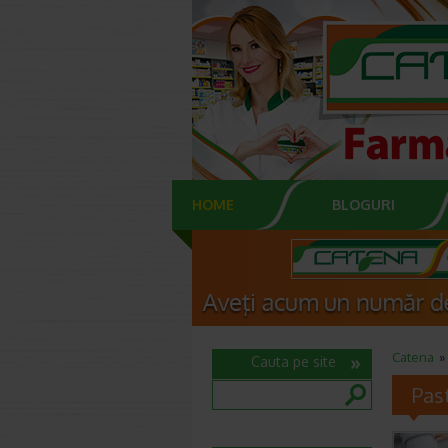
HOME
BLOGURI
Catena
Cauta pe site
Past