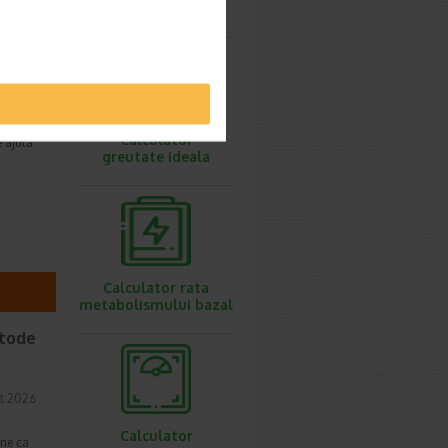
ovulatie
ie 2021
 o
Calculator
e ajuta
greutate ideala
Calculator rata
metabolismului bazal
etode
t 2026
Calculator
une ca