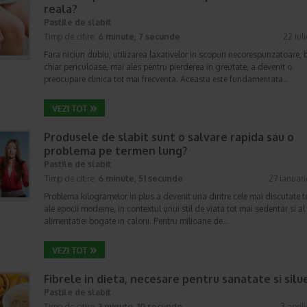
reala?
Pastile de slabit
Timp de citire:
6 minute, 7 secunde
22 iul
Fara niciun dubiu, utilizarea laxativelor in scopuri necorespunzatoare, 
chiar periculoase, mai ales pentru pierderea in greutate, a devenit o
preocupare clinica tot mai frecventa. Aceasta este fundamentata…
Produsele de slabit sunt o salvare rapida sau o
problema pe termen lung?
Pastile de slabit
Timp de citire:
6 minute, 51 secunde
27 ianuar
Problema kilogramelor in plus a devenit una dintre cele mai discutate 
ale epocii moderne, in contextul unui stil de viata tot mai sedentar si al
alimentatiei bogate in calorii. Pentru milioane de…
Fibrele in dieta, necesare pentru sanatate si silu
Pastile de slabit
Timp de citire:
2 minute, 10 secunde
3 april