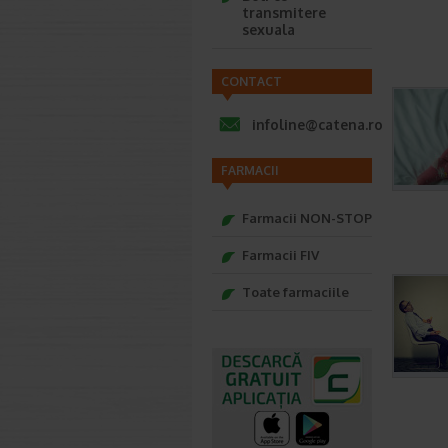
transmitere
sexuala
CONTACT
infoline@catena.ro
FARMACII
Farmacii NON-STOP
Farmacii FIV
Toate farmaciile