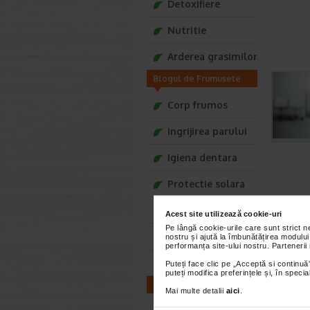
Detoxifiere
Nutritie
Arderea grasimilor
Blogul de Frumusete
Tonica
Corp frumos
Ingrijirea parului
Igiena dentara
Protectie solara
Ingrijirea tenului
Acest site utilizează cookie-uri
Pe lângă cookie-urile care sunt strict 
Moda si stil
nostru și ajută la îmbunătățirea modului
performanța site-ului nostru. Partenerii
Secrete de vedete
Puteți face clic pe „Acceptă si continuă”
puteți modifica preferințele și, în spec
Blogul Mama si Copilul
Mai multe detalii
aici
.