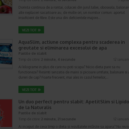
Dorinta continua de a rontai, colaceii din jurul taliei, oboseala, balonar
alte neplaceri sacaitoare au, de multe ori, un numitor comun: aportul
insuficient de fibre. Este una din deficientele majore…
AquaSlim, actiune complexa pentru scaderea in
greutate si eliminarea excesului de apa
Pastile de slabit
Timp de citire:
2 minute, 4 secunde
12 ianuar
Ai kilograme in plus de care nu poti scapa? Nicio dieta pare sa nu
functioneze? Resimti senzatia de maini si picioare umflate, balonare si 
dureri de cap? Foarte frecvent, mai ales in cazul femeilor,…
Un duo perfect pentru slabit: ApetitSlim si Lipid
de la Naturalis
Pastile de slabit
Timp de citire:
2 minute, 21 secunde
12 ianuar
Ai inceput de ceva timp o dieta si rezultatele intârzie sa apara? Nu reus