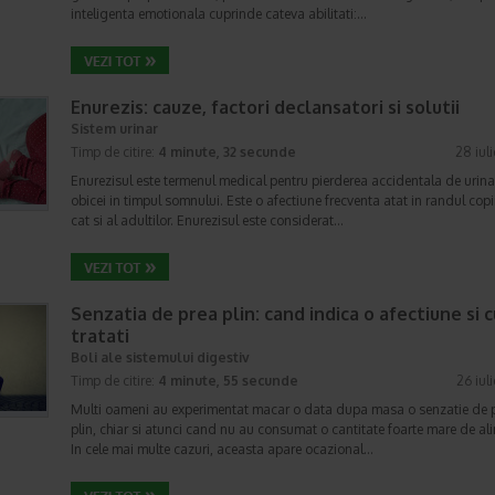
inteligenta emotionala cuprinde cateva abilitati:…
Enurezis: cauze, factori declansatori si solutii
Sistem urinar
Timp de citire:
4 minute, 32 secunde
28 iul
Enurezisul este termenul medical pentru pierderea accidentala de urina
obicei in timpul somnului. Este o afectiune frecventa atat in randul copii
cat si al adultilor. Enurezisul este considerat…
Senzatia de prea plin: cand indica o afectiune si 
tratati
Boli ale sistemului digestiv
Timp de citire:
4 minute, 55 secunde
26 iul
Multi oameni au experimentat macar o data dupa masa o senzatie de 
plin, chiar si atunci cand nu au consumat o cantitate foarte mare de al
In cele mai multe cazuri, aceasta apare ocazional…