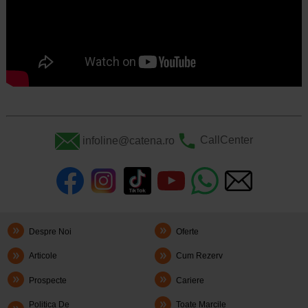
infoline@catena.ro
CallCenter
Despre Noi
Oferte
Articole
Cum Rezerv
Prospecte
Cariere
Politica De
Toate Marcile