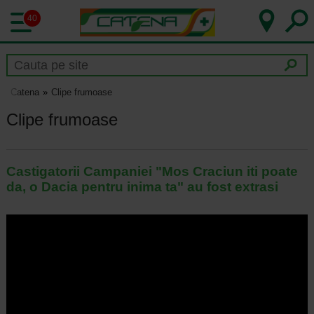
40
Catena
Clipe frumoase
Clipe frumoase
Castigatorii Campaniei "Mos Craciun iti poate
da, o Dacia pentru inima ta" au fost extrasi