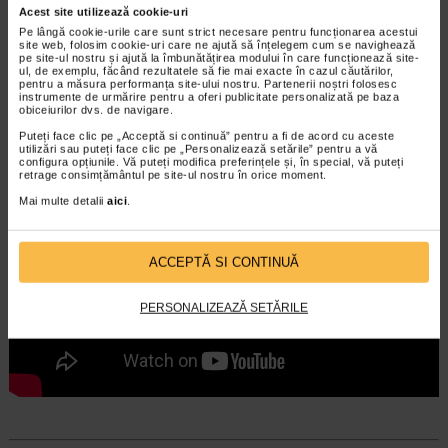
Acest site utilizează cookie-uri
Fa-ti card Catena - face preturile mici, si mai
Pe lângă cookie-urile care sunt strict necesare pentru funcționarea acestui
mici
site web, folosim cookie-uri care ne ajută să înțelegem cum se navighează
pe site-ul nostru și ajută la îmbunătățirea modului în care funcționează site-
ul, de exemplu, făcând rezultatele să fie mai exacte în cazul căutărilor,
pentru a măsura performanța site-ului nostru. Partenerii noștri folosesc
instrumente de urmărire pentru a oferi publicitate personalizată pe baza
obiceiurilor dvs. de navigare.
Puteți face clic pe „Acceptă si continuă” pentru a fi de acord cu aceste
utilizări sau puteți face clic pe „Personalizează setările” pentru a vă
configura opțiunile. Vă puteți modifica preferințele și, în special, vă puteți
retrage consimțământul pe site-ul nostru în orice moment.
Mai multe detalii
aici
.
ACCEPTĂ SI CONTINUĂ
PERSONALIZEAZĂ SETĂRILE