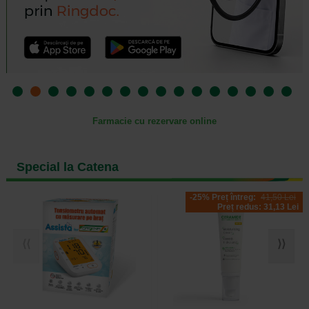
Farmacie cu rezervare online
Special la Catena
-25% Preț întreg:
41,50 Lei
Preț redus: 31,13 Lei
⟨⟨
⟩⟩