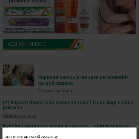
VEZI TOP OFERTE
Impactul caniculei asupra persoanelor
cu boli cronice
Citeste mai mult
(P) Implant dentar sau punte dentara? Cum alegi solutia
potrivita
Citeste mai mult
Ingrijirea tenului cu acnee in vacanta – sfaturi si solutii
Citeste mai mult
Acest site utilizează cookie-uri