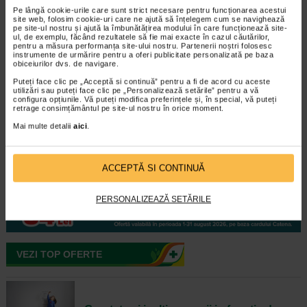
Pe lângă cookie-urile care sunt strict necesare pentru funcționarea acestui
site web, folosim cookie-uri care ne ajută să înțelegem cum se navighează
VEZI TOATE ARTICOLELE
pe site-ul nostru și ajută la îmbunătățirea modului în care funcționează site-
ul, de exemplu, făcând rezultatele să fie mai exacte în cazul căutărilor,
pentru a măsura performanța site-ului nostru. Partenerii noștri folosesc
instrumente de urmărire pentru a oferi publicitate personalizată pe baza
obiceiurilor dvs. de navigare.
Oferte mama si copilul
Puteți face clic pe „Acceptă si continuă” pentru a fi de acord cu aceste
utilizări sau puteți face clic pe „Personalizează setările” pentru a vă
configura opțiunile. Vă puteți modifica preferințele și, în special, vă puteți
retrage consimțământul pe site-ul nostru în orice moment.
Mai multe detalii
aici
.
ACCEPTĂ SI CONTINUĂ
PERSONALIZEAZĂ SETĂRILE
VEZI TOP OFERTE