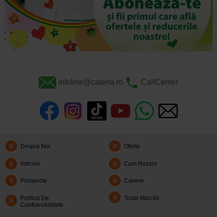
infoline@catena.ro
CallCenter
Despre Noi
Oferte
Articole
Cum Rezerv
Prospecte
Cariere
Politica De
Toate Marcile
Confidentialitate