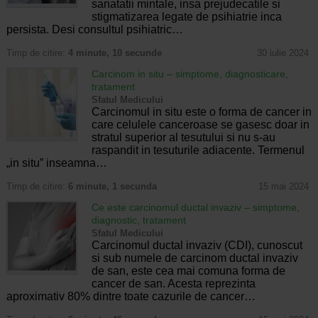
sanatatii mintale, insa prejudecatile si
stigmatizarea legate de psihiatrie inca
persista. Desi consultul psihiatric…
Timp de citire:
4 minute, 10 secunde
30 iulie 2024
Carcinom in situ – simptome, diagnosticare,
tratament
Sfatul Medicului
Carcinomul in situ este o forma de cancer in
care celulele canceroase se gasesc doar in
stratul superior al tesutului si nu s-au
raspandit in tesuturile adiacente. Termenul
„in situ” inseamna…
Timp de citire:
6 minute, 1 secunda
15 mai 2024
Ce este carcinomul ductal invaziv – simptome,
diagnostic, tratament
Sfatul Medicului
Carcinomul ductal invaziv (CDI), cunoscut
si sub numele de carcinom ductal invaziv
de san, este cea mai comuna forma de
cancer de san. Acesta reprezinta
aproximativ 80% dintre toate cazurile de cancer…