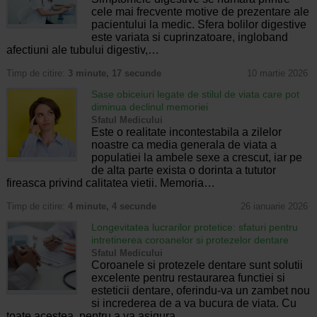
cele mai frecvente motive de prezentare ale
pacientului la medic. Sfera bolilor digestive
este variata si cuprinzatoare, ingloband
afectiuni ale tubului digestiv,…
Timp de citire:
3 minute, 17 secunde
10 martie 2026
Sase obiceiuri legate de stilul de viata care pot
diminua declinul memoriei
Sfatul Medicului
Este o realitate incontestabila a zilelor
noastre ca media generala de viata a
populatiei la ambele sexe a crescut, iar pe
de alta parte exista o dorinta a tututor
fireasca privind calitatea vietii. Memoria…
Timp de citire:
4 minute, 4 secunde
26 ianuarie 2026
Longevitatea lucrarilor protetice: sfaturi pentru
intretinerea coroanelor si protezelor dentare
Sfatul Medicului
Coroanele si protezele dentare sunt solutii
excelente pentru restaurarea functiei si
esteticii dentare, oferindu-va un zambet nou
si increderea de a va bucura de viata. Cu
toate acestea, pentru a va asigura…