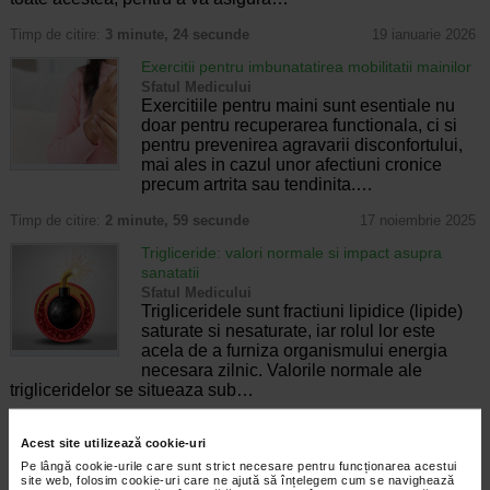
Timp de citire:
3 minute, 24 secunde
19 ianuarie 2026
Exercitii pentru imbunatatirea mobilitatii mainilor
Sfatul Medicului
Exercitiile pentru maini sunt esentiale nu
doar pentru recuperarea functionala, ci si
pentru prevenirea agravarii disconfortului,
mai ales in cazul unor afectiuni cronice
precum artrita sau tendinita.…
Timp de citire:
2 minute, 59 secunde
17 noiembrie 2025
Trigliceride: valori normale si impact asupra
sanatatii
Sfatul Medicului
Trigliceridele sunt fractiuni lipidice (lipide)
saturate si nesaturate, iar rolul lor este
acela de a furniza organismului energia
necesara zilnic. Valorile normale ale
trigliceridelor se situeaza sub…
Timp de citire:
2 minute, 45 secunde
25 septembrie 2025
Acest site utilizează cookie-uri
Hipertensiune arteriala. Cauze. Simptome.
Pe lângă cookie-urile care sunt strict necesare pentru funcționarea acestui
Tratament
site web, folosim cookie-uri care ne ajută să înțelegem cum se navighează