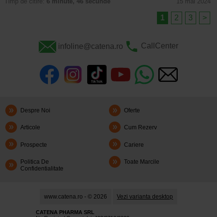
Timp de citire:
6 minute, 46 secunde
15 mai 2024
1
2
3
>
infoline@catena.ro
CallCenter
Despre Noi
Oferte
Articole
Cum Rezerv
Prospecte
Cariere
Politica De
Toate Marcile
Confidentialitate
www.catena.ro - © 2026
Vezi varianta desktop
CATENA PHARMA SRL