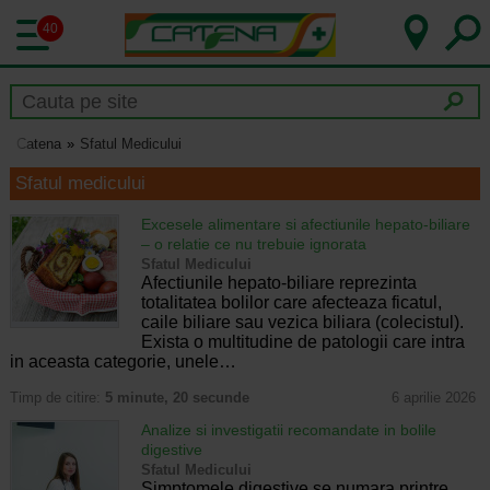
40
Catena
Sfatul Medicului
Sfatul medicului
Excesele alimentare si afectiunile hepato-biliare
– o relatie ce nu trebuie ignorata
Sfatul Medicului
Afectiunile hepato-biliare reprezinta
totalitatea bolilor care afecteaza ficatul,
caile biliare sau vezica biliara (colecistul).
Exista o multitudine de patologii care intra
in aceasta categorie, unele…
Timp de citire:
5 minute, 20 secunde
6 aprilie 2026
Analize si investigatii recomandate in bolile
digestive
Sfatul Medicului
Simptomele digestive se numara printre