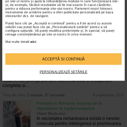
pe site-ul nostru și ajută la îmbunătățirea modului în care funcționează site-
Sfatul Medicului
ul, de exemplu, făcând rezultatele să fie mai exacte în cazul căutărilor,
Hipertensiunea arteriala (HTA) se refera la
pentru a măsura performanța site-ului nostru. Partenerii noștri folosesc
cresterea presiunii arteriale, adica forta cu
instrumente de urmărire pentru a oferi publicitate personalizată pe baza
obiceiurilor dvs. de navigare.
care sangele circula prin artere este in mod
constat mai mare decat valorile normale.
Puteți face clic pe „Acceptă si continuă” pentru a fi de acord cu aceste
Cu cat este mai ridicat…
utilizări sau puteți face clic pe „Personalizează setările” pentru a vă
configura opțiunile. Vă puteți modifica preferințele și, în special, vă puteți
retrage consimțământul pe site-ul nostru în orice moment.
Timp de citire:
6 minute, 14 secunde
4 septembrie 2025
Mai multe detalii
aici
.
Care sunt cele mai frecvente afectiuni
neurologice cauzate de infectii si ce simptome ar
trebui sa va alarmeze?
ACCEPTĂ SI CONTINUĂ
Sfatul Medicului
Afectiunile neurologice cauzate de infectii
reprezinta un domeniu complex si delicat al
PERSONALIZEAZĂ SETĂRILE
neurologiei, unde diagnosticarea corecta si
tratamentul prompt pot face diferenta intre o recuperare
completa si…
Timp de citire:
3 minute, 57 secunde
6 septembrie 2024
Psihiatria in Romania: trecerea de la
stigmatizare la ingrijire empatica
Sfatul Medicului
In societatea romaneasca exista o nevoie
crescuta pentru intelegerea si promovarea