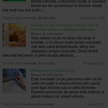
florilor colorate, a frunzelor crude si soarelui
bland ies din ascunzisuri si diverse vietati
mai mult sau mai putin…
Timp de citire:
4 minute, 38 secunde
3 septembrie 2025
Insolatie vs. soc termic (sau caloric): Cum le
diferentiati si cum sa acordati primul ajutor
Masuri de prim ajutor
Vara aduce cu ea nu doar zile lungi si
insorite, ci si riscuri reale pentru sanatate,
mai ales cand temperaturile ating sau
depasesc pragul caniculei. Doua dintre
cele mai frecvente si periculoase afectiuni…
Timp de citire:
6 minute, 54 secunde
29 august 2025
Primul ajutor in caz de arsuri
Masuri de prim ajutor
Este inevitabil ca pe parcursul vietii sa nu
aveti cel putin o arsura minora din cauza
unei tigai incinse sau o cafea fierbinte.
Durerea provocata de arsuri este intensa si
apare instant, iar uneori arsura…
Timp de citire:
6 minute, 4 secunde
1 august 2025