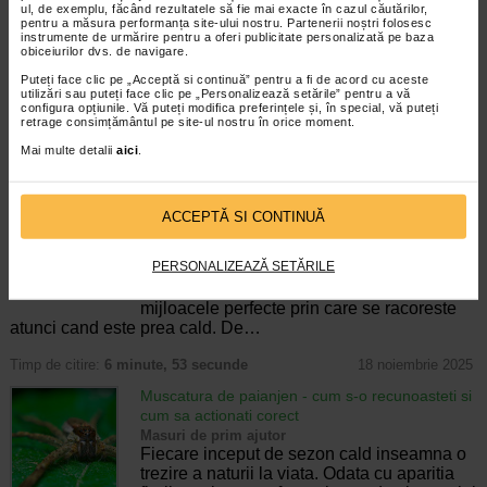
diagnostic, tratament si preventie
ul, de exemplu, făcând rezultatele să fie mai exacte în cazul căutărilor,
pentru a măsura performanța site-ului nostru. Partenerii noștri folosesc
Masuri de prim ajutor
instrumente de urmărire pentru a oferi publicitate personalizată pe baza
Intoxicatia cu monoxid de carbon este
obiceiurilor dvs. de navigare.
cauza multor accidente domestice care se
Puteți face clic pe „Acceptă si continuă” pentru a fi de acord cu aceste
produc preponderent in sezonul rece si au
utilizări sau puteți face clic pe „Personalizează setările” pentru a vă
consecinte fatale pentru victime, daca nu
configura opțiunile. Vă puteți modifica preferințele și, în special, vă puteți
retrage consimțământul pe site-ul nostru în orice moment.
sunt salvate la timp. Aceasta pentru…
Mai multe detalii
aici
.
Timp de citire:
6 minute, 43 secunde
9 februarie 2026
Soc termic: simptome, grupuri de risc, tratament
si preventie
ACCEPTĂ SI CONTINUĂ
Masuri de prim ajutor
Socul termic este o afectiune care apare
PERSONALIZEAZĂ SETĂRILE
atunci cand corpul isi pierde capacitatea de
a se raci. In mod normal, organismul are
mijloacele perfecte prin care se racoreste
atunci cand este prea cald. De…
Timp de citire:
6 minute, 53 secunde
18 noiembrie 2025
Muscatura de paianjen - cum s-o recunoasteti si
cum sa actionati corect
Masuri de prim ajutor
Fiecare inceput de sezon cald inseamna o
trezire a naturii la viata. Odata cu aparitia