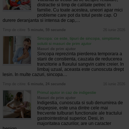
distractie si timp de calitate petrec in
familie. Cu toate acestea, uneori apar mici
probleme care pot da totul peste cap. O
durere deranjanta si intensa de cap,…
Timp de citire:
5 minute, 59 secunde
26 iunie 2026
Sincopa: ce este, tipuri de sincopa, simptome,
solutii si masuri de prim ajutor
Masuri de prim ajutor
Sincopa reprezinta pierderea temporara a
starii de constienta, cauzata de reducerea
tranzitorie a fluxului sangvin catre creier. In
limbaj uzual, aceasta este cunoscuta drept
lesin. In multe cazuri, sincopa…
Timp de citire:
6 minute, 24 secunde
16 iunie 2026
Primul ajutor in caz de indigestie
Masuri de prim ajutor
Indigestia, cunoscuta si sub denumirea de
dispepsie, este una dintre cele mai
frecvente tulburari functionale ale tractului
gastrointestinal superior. Desi, in
majoritatea cazurilor, are un caracter
benign…