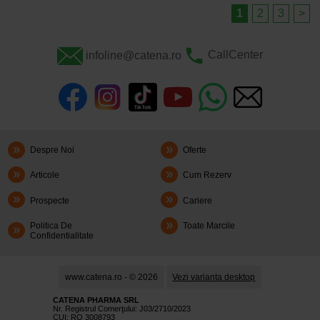
1
2
3
>
infoline@catena.ro
CallCenter
Despre Noi
Oferte
Articole
Cum Rezerv
Prospecte
Cariere
Politica De
Toate Marcile
Confidentialitate
www.catena.ro - © 2026
Vezi varianta desktop
CATENA PHARMA SRL
Nr. Registrul Comerţului: J03/2710/2023
CUI: RO 3008793