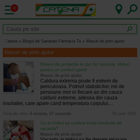
40
Catena
Blogul de Sanatate Farmacia Ta
Masuri de prim ajutor
Masuri de prim ajutor
Masuri de protectie in caz de canicula: sfaturi
pentru un confort sporit
Masuri de prim ajutor
Caldura extrema poate fi extrem de
periculoasa. Potrivit statisticilor, mii de
persoane mor in fiecare an din cauza
caldurii extreme, adesea din cauza
insolatiei, care apare cand temperatura corpului…
Timp de citire:
6 minute, 27 secunde
30 iunie 2026
Ce ar trebui sa contina trusa medicala de
vacanta?
Masuri de prim ajutor
Vacanta ar trebui sa fie despre relaxare,