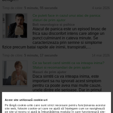
Timp de citire:
5 minute, 55 secunde
4 iunie 2026
Ce puteti face in cazul unui atac de panica:
sfaturi de prim ajutor
Boli neurologice si psihice
Atacul de panica este un episod brusc de
frica sau disconfort intens care atinge un
punct culminant in cateva minute. Se
caracterizeaza prin semne si simptome
fizice precum batai rapide ale inimii, transpiratii,…
Timp de citire:
5 minute, 17 secunde
14 mai 2026
Ce sa faceti cand simtiti ca va inteapa inima?
Sfaturi si recomandari de prim ajutor
Masuri de prim ajutor
Daca simtiti ca va inteapa inima, este
important sa nu ignorati acest simptom
pentru ca poate avea mai multe cauze,
unele dintre ele serioase. Dar in primul
rand, ce sa faceti cand va inteapa inima depinde…
Acest site utilizează cookie-uri
Timp de citire:
4 minute, 5 secunde
7 mai 2026
Pe lângă cookie-urile care sunt strict necesare pentru funcționarea acestui
site web, folosim cookie-uri care ne ajută să înțelegem cum se navighează
Intoxicatie cu monoxid de carbon: simptome,
pe site-ul nostru și ajută la îmbunătățirea modului în care funcționează site-