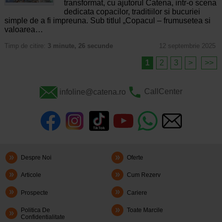
transformat, cu ajutorul Catena, intr-o scena
dedicata copacilor, traditiilor si bucuriei
simple de a fi impreuna. Sub titlul „Copacul – frumusetea si
valoarea…
Timp de citire:
3 minute, 26 secunde
12 septembrie 2025
1
2
3
>
>>
infoline@catena.ro
CallCenter
Despre Noi
Oferte
Articole
Cum Rezerv
Prospecte
Cariere
Politica De
Toate Marcile
Confidentialitate