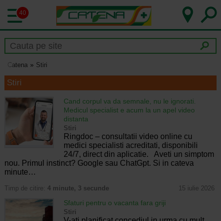
40
Catena
Stiri
Stiri
Cand corpul va da semnale, nu le ignorati.
Medicul specialist e acum la un apel video
distanta
Stiri
Ringdoc – consultatii video online cu
medici specialisti acreditati, disponibili
24/7, direct din aplicatie. Aveti un simptom
nou. Primul instinct? Google sau ChatGpt. Si in cateva
minute…
Timp de citire:
4 minute, 3 secunde
15 iulie 2026
Sfaturi pentru o vacanta fara griji
Stiri
V-ati planificat concediul in urma cu mult