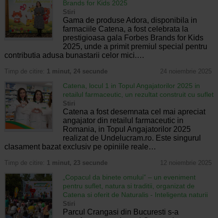
Brands for Kids 2025
Stiri
Gama de produse Adora, disponibila in
farmaciile Catena, a fost celebrata la
prestigioasa gala Forbes Brands for Kids
2025, unde a primit premiul special pentru
contributia adusa bunastarii celor mici.…
Timp de citire:
1 minut, 24 secunde
24 noiembrie 2025
Catena, locul 1 in Topul Angajatorilor 2025 in
retailul farmaceutic, un rezultat construit cu suflet
Stiri
Catena a fost desemnata cel mai apreciat
angajator din retailul farmaceutic in
Romania, in Topul Angajatorilor 2025
realizat de Undelucram.ro. Este singurul
clasament bazat exclusiv pe opiniile reale…
Timp de citire:
1 minut, 23 secunde
12 noiembrie 2025
„Copacul da binete omului” – un eveniment
pentru suflet, natura si traditii, organizat de
Catena si oferit de Naturalis - Inteligenta naturii
Stiri
Parcul Crangasi din Bucuresti s-a