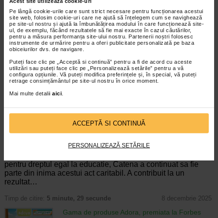
Acest site utilizează cookie-uri
Pe lângă cookie-urile care sunt strict necesare pentru funcționarea acestui
Pozitii corecte de somn, recomandate pentru
site web, folosim cookie-uri care ne ajută să înțelegem cum se navighează
sanatatea coloanei vertebrale
pe site-ul nostru și ajută la îmbunătățirea modului în care funcționează site-
Stiri
ul, de exemplu, făcând rezultatele să fie mai exacte în cazul căutărilor,
pentru a măsura performanța site-ului nostru. Partenerii noștri folosesc
Postura incorecta si activitatile fizice care
instrumente de urmărire pentru a oferi publicitate personalizată pe baza
presupun ridicarea de greutati sunt
obiceiurilor dvs. de navigare.
principalele cauze care duc la aparitia
Puteți face clic pe „Acceptă si continuă” pentru a fi de acord cu aceste
durerilor de spate, pe fondul presiunii
utilizări sau puteți face clic pe „Personalizează setările” pentru a vă
exercitate asupra coloanei vertebrale.…
configura opțiunile. Vă puteți modifica preferințele și, în special, vă puteți
retrage consimțământul pe site-ul nostru în orice moment.
Timp de citire:
5 minute, 32 secunde
10 decembrie 2025
Mai multe detalii
aici
.
Catena contribuie si in acest an la educatia
copiilor vulnerabili, la Festivalul Brazilor de
Craciun 2025. Peste 1 milion de euro au fost
ACCEPTĂ SI CONTINUĂ
stransi pentru educatia copiilor defavorizati
Stiri
PERSONALIZEAZĂ SETĂRILE
La cea de-a 25-a editie a Festivalului
Brazilor de Craciun, un eveniment-manifest
pentru dreptul egal la educatie, Catena a continuat sa fie
parte din inima acestui act caritabil. A contribuit la un
rezultat…
Timp de citire:
5 minute, 29 secunde
8 decembrie 2025
Gama de produse Adora, premiata la Forbes