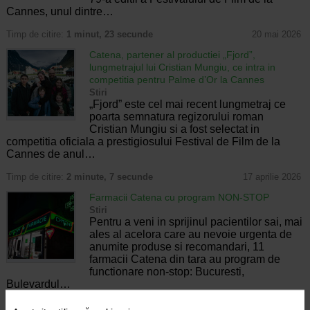
Cannes, unul dintre…
Timp de citire:
1 minut, 23 secunde
20 mai 2026
Catena, partener al productiei „Fjord”,
lungmetrajul lui Cristian Mungiu, ce intra in
competitia pentru Palme d’Or la Cannes
Stiri
„Fjord” este cel mai recent lungmetraj ce
poarta semnatura regizorului roman
Cristian Mungiu si a fost selectat in
competitia oficiala a prestigiosului Festival de Film de la
Cannes de anul…
Timp de citire:
2 minute, 7 secunde
17 aprilie 2026
Farmacii Catena cu program NON-STOP
Stiri
Pentru a veni in sprijinul pacientilor sai, mai
ales al acelora care au nevoie urgenta de
anumite produse si recomandari, 11
farmacii Catena din tara au program de
functionare non-stop: Bucuresti,
Bulevardul…
Timp de citire:
1 minut, 6 secunde
21 ianuarie 2026