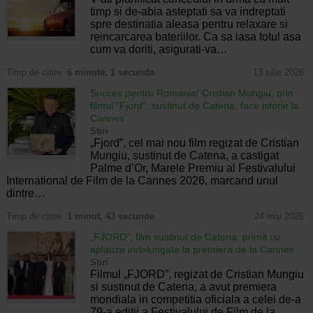
timp si de-abia asteptati sa va indreptati
spre destinatia aleasa pentru relaxare si
reincarcarea bateriilor. Ca sa iasa totul asa
cum va doriti, asigurati-va…
Timp de citire:
6 minute, 1 secunda
13 iulie 2026
Succes pentru Romania! Cristian Mungiu, prin
filmul ”Fjord”, sustinut de Catena, face istorie la
Cannes
Stiri
„Fjord”, cel mai nou film regizat de Cristian
Mungiu, sustinut de Catena, a castigat
Palme d’Or, Marele Premiu al Festivalului
International de Film de la Cannes 2026, marcand unul
dintre…
Timp de citire:
1 minut, 43 secunde
24 mai 2026
„FJORD”, film sustinut de Catena, primit cu
aplauze indelungate la premiera de la Cannes
Stiri
Filmul „FJORD”, regizat de Cristian Mungiu
si sustinut de Catena, a avut premiera
mondiala in competitia oficiala a celei de-a
79-a editii a Festivalului de Film de la