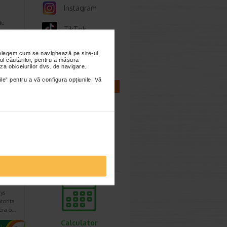
Instagram
de
TikTok
r si in
Whatsapp
nțelegem cum se navighează pe site-ul
ul căutărilor, pentru a măsura
za obiceiurilor dvs. de navigare.
ile” pentru a vă configura opțiunile. Vă
CALCULATOARE
Calculator
sarcina
ice
m
0…
ys
torita
fera o…
Calculator