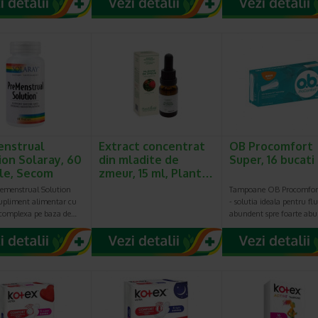
nstrual
Extract concentrat
OB Procomfort
ion Solaray, 60
din mladite de
Super, 16 bucati
le, Secom
zmeur, 15 ml, Plant…
emenstrual Solution
Tampoane OB Procomfor
supliment alimentar cu
- solutia ideala pentru fl
complexa pe baza de…
abundent spre foarte ab