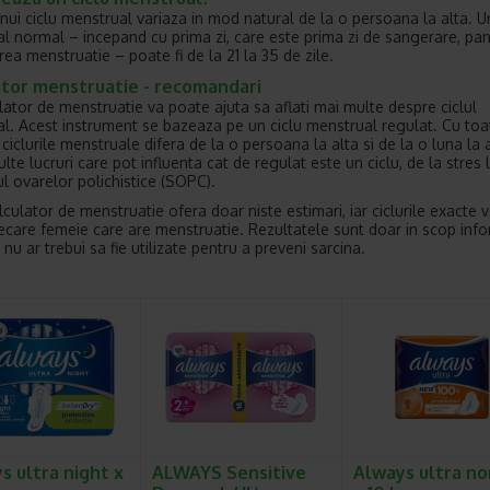
nui ciclu menstrual variaza in mod natural de la o persoana la alta. Un
l normal – incepand cu prima zi, care este prima zi de sangerare, pan
ea menstruatie – poate fi de la 21 la 35 de zile.
ator menstruatie - recomandari
lator de menstruatie va poate ajuta sa aflati mai multe despre ciclul
l. Acest instrument se bazeaza pe un ciclu menstrual regulat. Cu toa
ciclurile menstruale difera de la o persoana la alta si de la o luna la a
lte lucruri care pot influenta cat de regulat este un ciclu, de la stres 
l ovarelor polichistice (SOPC).
culator de menstruatie ofera doar niste estimari, iar ciclurile exacte v
iecare femeie care are menstruatie. Rezultatele sunt doar in scop info
 nu ar trebui sa fie utilizate pentru a preveni sarcina.
s ultra night x
ALWAYS Sensitive
Always ultra n