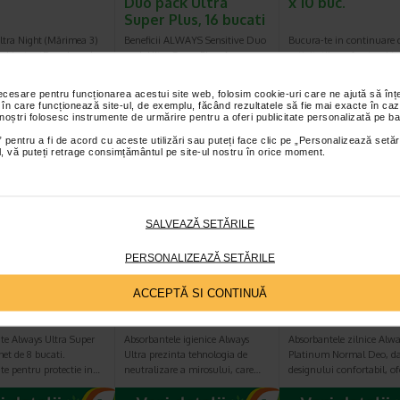
Duo pack Ultra
x 10 buc.
Super Plus, 16 bucati
ltra Night (Mărimea 3)
Beneficii ALWAYS Sensitive Duo
Bucura-te in continuare 
mul InstantDry absoarbe
pack Ultra Super Plus: Are
activitatile preferate, chia
e si blochează lichidul…
aripioare care asigura fixarea…
perioada menstruala…
necesare pentru funcționarea acestui site web, folosim cookie-uri care ne ajută să î
 în care funcționează site-ul, de exemplu, făcând rezultatele să fie mai exacte în caz
 noștri folosesc instrumente de urmărire pentru a oferi publicitate personalizată pe ba
 pentru a fi de acord cu aceste utilizări sau puteți face clic pe „Personalizează setăr
ial, vă puteți retrage consimțământul pe site-ul nostru în orice moment.
SALVEAZĂ SETĂRILE
PERSONALIZEAZĂ SETĂRILE
bante Always
Always ultra night,
Absorbante ziln
ACCEPTĂ SI CONTINUĂ
 Super Plus, 8
28 bucati
Always Platinu
i
Normal Deo, 5
te Always Ultra Super
Absorbantele igienice Always
Absorbantele zilnice Alwa
het de 8 bucati.
Ultra prezinta tehnologia de
Platinum Normal Deo, da
te pentru protectie in…
neutralizare a mirosului, care…
designului confortabil, o