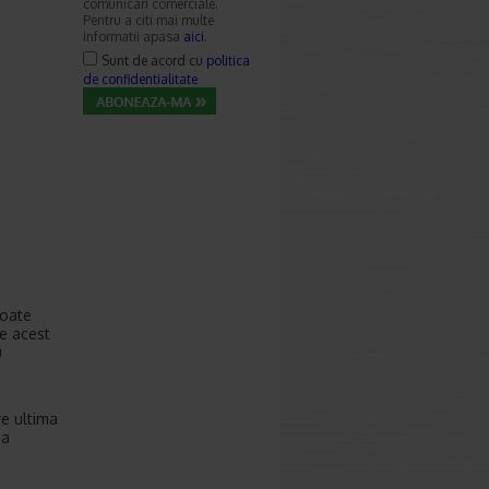
comunicari comerciale.
Pentru a citi mai multe
informatii apasa
aici
.
Sunt de acord cu
politica
de confidentialitate
poate
ie acest
u
re ultima
ea