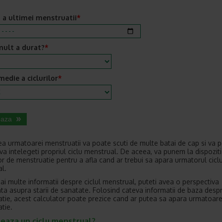
i a ultimei menstruatii
*
mult a durat?
*
edie a ciclurilor
*
eaza
ea urmatoarei menstruatii va poate scuti de multe batai de cap si va 
 va intelegeti propriul ciclu menstrual. De aceea, va punem la dispozit
or de menstruatie pentru a afla cand ar trebui sa apara urmatorul cicl
l.
ai multe informatii despre ciclul menstrual, puteti avea o perspectiva
ta asupra starii de sanatate. Folosind cateva informatii de baza desp
tie, acest calculator poate prezice cand ar putea sa apara urmatoar
tie.
reaza un ciclu menstrual?