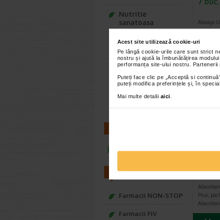
7 buc.
Nutritie
sanatoasa
Always U
cu siste
in secund
Ce Oftapic ti se
Acest site utilizează cookie-uri
potriveste
Pe lângă cookie-urile care sunt strict 
nostru și ajută la îmbunătățirea modului
performanța site-ului nostru. Partenerii
Adora – Adorabili
din prima clipa
Puteți face clic pe „Acceptă si continuă”
puteți modifica preferințele și, în spec
Seturi cadou
Mai multe detalii
aici
.
Baylis&Harding
CONTACT
infoline@catena.ro
Absor
Ultra
FARMACII
bucat
Absorban
Farmacii NON-STOP
Plus; pac
Absorban
Farmacii FIV