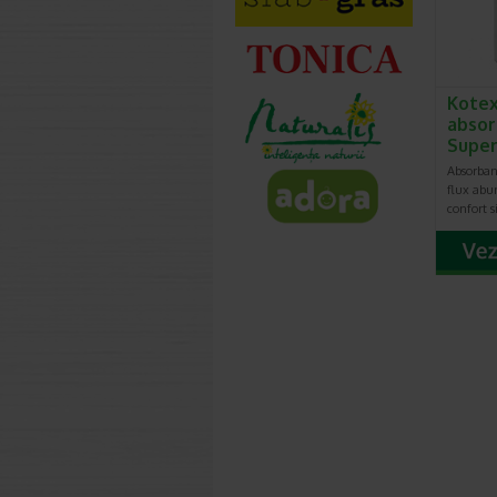
Kote
absor
Super,
Absorban
flux abu
confort s