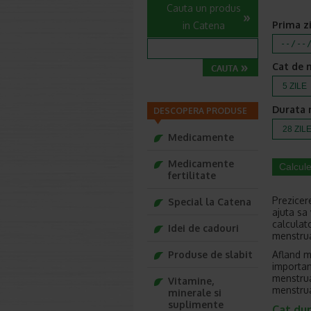
Cauta un produs
Prima z
in Catena
Cat de 
Durata m
DESCOPERA PRODUSE
Medicamente
Medicamente
Calcul
fertilitate
Prezicer
Special la Catena
ajuta sa
calculat
Idei de cadouri
menstrua
Produse de slabit
Afland m
importan
menstrua
Vitamine,
menstrua
minerale si
suplimente
Cat du