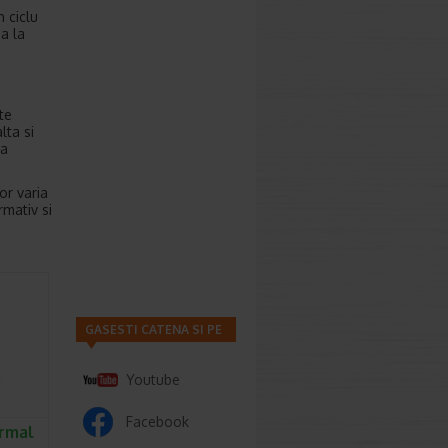
 ciclu
a la
te
lta si
la
or varia
rmativ si
GASESTI CATENA SI PE
Youtube
Facebook
ormal