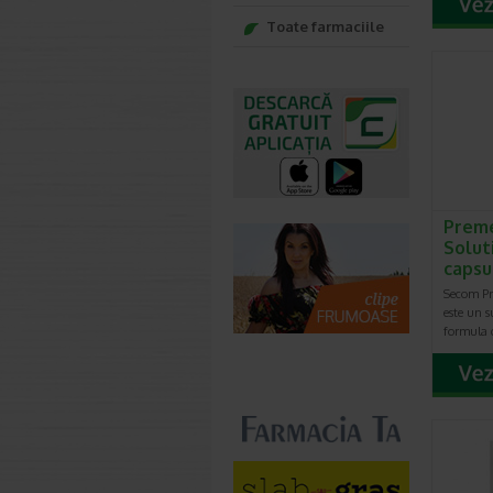
Toate farmaciile
Preme
Solut
capsu
Secom Pr
este un 
formula 