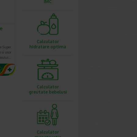
IMC
e
Calculator
hidratare optima
e Super
 si usor
lisului…
Calculator
greutate bebelusi
Calculator