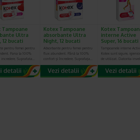
x Tampoane
Kotex Tampoane
Kotex Tampoan
bante Ultra
absorbante Ultra
interne Active
 12 bucati
Night, 12 bucati
Super, 16 bucati
te pentru femei pentru
Absorbante pentru femei pentru
Tampoanele interne Activ
ndent. Pana la 100%
flux abundent. Până la 100%
Kotex sunt sigure, igienice
i incredere. Suprafata…
confort și încredere. Suprafața…
de utilizat. Datorita inve