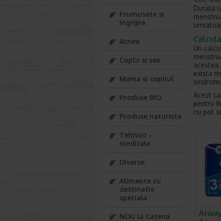
Durata u
Frumusete si
menstrua
ingrijire
urmatoar
Calcul
Acnee
Un calcu
menstrua
Cuplu si sex
acestea, 
exista mu
Mama si copilul
sindromu
Acest cal
Produse BIO
pentru f
nu pot si
Produse naturiste
Tehnico -
medicale
Diverse
Alimente cu
destinatie
speciala
Alway
NOU la Catena