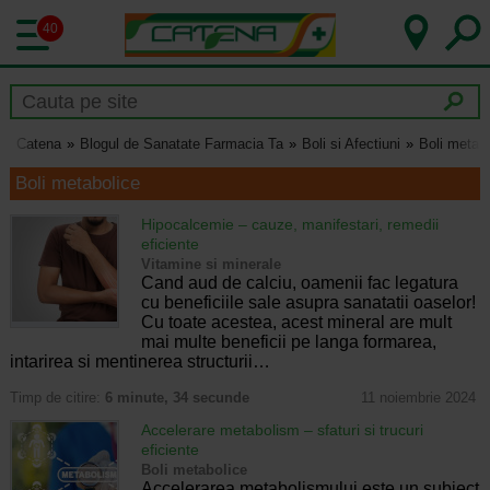
40
Catena
Blogul de Sanatate Farmacia Ta
Boli si Afectiuni
Boli metab
Boli metabolice
Hipocalcemie – cauze, manifestari, remedii
eficiente
Vitamine si minerale
Cand aud de calciu, oamenii fac legatura
cu beneficiile sale asupra sanatatii oaselor!
Cu toate acestea, acest mineral are mult
mai multe beneficii pe langa formarea,
intarirea si mentinerea structurii…
Timp de citire:
6 minute, 34 secunde
11 noiembrie 2024
Accelerare metabolism – sfaturi si trucuri
eficiente
Boli metabolice
Accelerarea metabolismului este un subiect