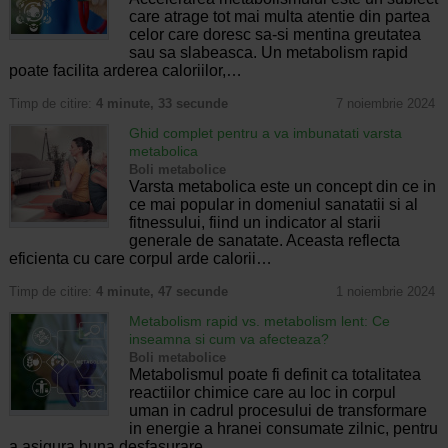
care atrage tot mai multa atentie din partea
celor care doresc sa-si mentina greutatea
sau sa slabeasca. Un metabolism rapid
poate facilita arderea caloriilor,…
Timp de citire:
4 minute, 33 secunde
7 noiembrie 2024
Ghid complet pentru a va imbunatati varsta
metabolica
Boli metabolice
Varsta metabolica este un concept din ce in
ce mai popular in domeniul sanatatii si al
fitnessului, fiind un indicator al starii
generale de sanatate. Aceasta reflecta
eficienta cu care corpul arde calorii…
Timp de citire:
4 minute, 47 secunde
1 noiembrie 2024
Metabolism rapid vs. metabolism lent: Ce
inseamna si cum va afecteaza?
Boli metabolice
Metabolismul poate fi definit ca totalitatea
reactiilor chimice care au loc in corpul
uman in cadrul procesului de transformare
in energie a hranei consumate zilnic, pentru
a asigura buna desfasurare…