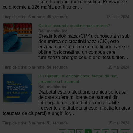
catre hormonul numit insulina. Persoanele
cu glicemie ≥ 126 mg/dL pot fi suferi…
Timp de citire:
6 minute, 46 secunde
13 iunie 2024
Ce boli ascunde creatinkinaza marita?
Boli metabolice
Creatinfosfokinaza (CPK), cunoscuta si sub
denumirea de creatinkinaza (CK), este
enzima care catalizeaza reactii prin care se
obtine fosfocreatina, un compus care
furnizeaza energie celulelor si tesuturilor…
Timp de citire:
5 minute, 54 secunde
15 mai 2024
(P) Diabetul si onicomicoza: factori de risc,
preventie si tratament
Boli metabolice
Diabetul este o afectiune cronica serioasa,
de care sufera milioane de oameni din
intreaga lume. Una dintre complicatiile
frecvente ale diabetului este infectia fungica
(cauzata de ciuperci) a unghiilor,…
Timp de citire:
3 minute, 51 secunde
15 mai 2024