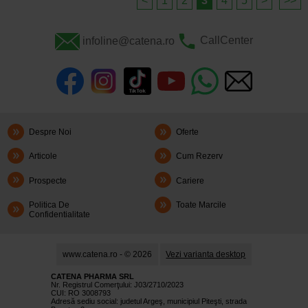
<
1
2
3
4
5
>
>>
infoline@catena.ro
CallCenter
Despre Noi
Oferte
Articole
Cum Rezerv
Prospecte
Cariere
Politica De
Toate Marcile
Confidentialitate
www.catena.ro - © 2026
Vezi varianta desktop
CATENA PHARMA SRL
Nr. Registrul Comerţului: J03/2710/2023
CUI: RO 3008793
Adresă sediu social: judetul Argeş, municipiul Piteşti, strada