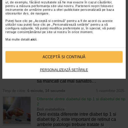
„relatie tumultoasa”
ul, de exemplu, făcând rezultatele să fie mai exacte în cazul căutărilor,
pentru a măsura performanța site-ului nostru. Partenerii noștri folosesc
Nutritie
instrumente de urmărire pentru a oferi publicitate personalizată pe baza
Vesti bune pentru cei carora le plac cartofii:
obiceiurilor dvs. de navigare.
cercetarile arata ca, desi consumul regulat
Puteți face clic pe „Acceptă si continuă” pentru a fi de acord cu aceste
de cartofi prajiti creste nivelul zaharului din
utilizări sau puteți face clic pe „Personalizează setările” pentru a vă
sange si riscul de diabet de tip 2, consumul
configura opțiunile. Vă puteți modifica preferințele și, în special, vă puteți
retrage consimțământul pe site-ul nostru în orice moment.
de cartofi in alte…
Mai multe detalii
aici
.
Timp de citire:
3 minute, 22 secunde
5 ianuarie 2026
Diabetul tip II – greseli de evitat la micul dejun
Boli metabolice
ACCEPTĂ SI CONTINUĂ
Alegerile culinare gresite la micul dejun pot
duce la cresterea nivelului glicemiei, spune
PERSONALIZEAZĂ SETĂRILE
una dintre regulile de baza ale alimentatiei
sanatoase. De aceea, este absolut esential
sa mancati cat mai sanatos…
Timp de citire:
6 minute, 14 secunde
5 noiembrie 2025
Diferente dintre diabetul de tip 1 si diabetul de tip
2
Boli metabolice
Desi exista diferente intre diabet tip 1 si
diabet tip 2, este important de retinut ca
ambele patologii trebuie tratate si