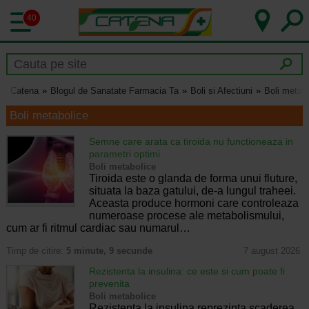
40
Catena
Blogul de Sanatate Farmacia Ta
Boli si Afectiuni
Boli metab
Boli metabolice
Semne care arata ca tiroida nu functioneaza in
parametri optimi
Boli metabolice
Tiroida este o glanda de forma unui fluture,
situata la baza gatului, de-a lungul traheei.
Aceasta produce hormoni care controleaza
numeroase procese ale metabolismului,
cum ar fi ritmul cardiac sau numarul…
Timp de citire:
5 minute, 9 secunde
7 august 2026
Rezistenta la insulina: ce este si cum poate fi
prevenita
Boli metabolice
Rezistenta la insulina reprezinta scaderea