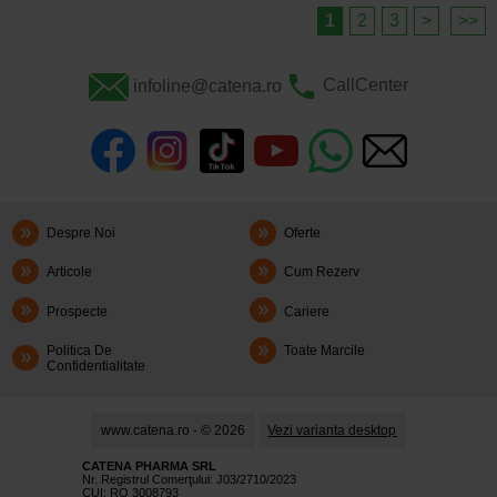
1
2
3
>
>>
infoline@catena.ro
CallCenter
Despre Noi
Oferte
Articole
Cum Rezerv
Prospecte
Cariere
Politica De
Toate Marcile
Confidentialitate
www.catena.ro - © 2026
Vezi varianta desktop
CATENA PHARMA SRL
Nr. Registrul Comerţului: J03/2710/2023
CUI: RO 3008793