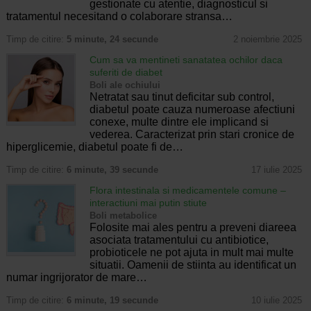
gestionate cu atentie, diagnosticul si
tratamentul necesitand o colaborare stransa…
Timp de citire:
5 minute, 24 secunde
2 noiembrie 2025
Cum sa va mentineti sanatatea ochilor daca
suferiti de diabet
Boli ale ochiului
Netratat sau tinut deficitar sub control,
diabetul poate cauza numeroase afectiuni
conexe, multe dintre ele implicand si
vederea. Caracterizat prin stari cronice de
hiperglicemie, diabetul poate fi de…
Timp de citire:
6 minute, 39 secunde
17 iulie 2025
Flora intestinala si medicamentele comune –
interactiuni mai putin stiute
Boli metabolice
Folosite mai ales pentru a preveni diareea
asociata tratamentului cu antibiotice,
probioticele ne pot ajuta in mult mai multe
situatii. Oamenii de stiinta au identificat un
numar ingrijorator de mare…
Timp de citire:
6 minute, 19 secunde
10 iulie 2025