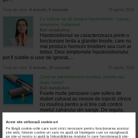
Timp de citire:
6 minute, 0 secunde
29 aprilie 2026
Ce trebuie sa stii despre hipotiroidism - cauze,
simptome, tratament
Boli metabolice
Hipotiroidismul se caracterizeaza printr-o
functionare lenta a glandei tiroide, care nu
mai produce hormoni tiroidieni asa cum ar
trebui. Desi simptomele hipotiroidismului
pot fi subtile si usor de ignorat,…
Timp de citire:
6 minute, 18 secunde
23 aprilie 2026
Cand se administreaza insulina, inainte sau
dupa masa?
Boli metabolice
Foarte multe persoane care sufera de
diabet zaharat au nevoie de injectii zilnice
cu insulina pentru a-si tine cub control
nivelul zaharului din sange. De regula,
insulina se injecteaza inainte de masa.…
Acest site utilizează cookie-uri
Timp de citire:
2 minute, 51 secunde
8 ianuarie 2026
Pe lângă cookie-urile care sunt strict necesare pentru funcționarea acestui
site web, folosim cookie-uri care ne ajută să înțelegem cum se navighează
Cartofii si glicemia: adevarul despre aceasta
pe site-ul nostru și ajută la îmbunătățirea modului în care funcționează site-