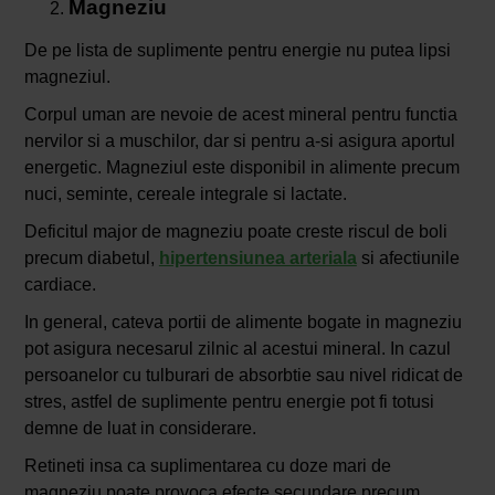
Magneziu
De pe lista de suplimente pentru energie nu putea lipsi
magneziul.
Corpul uman are nevoie de acest mineral pentru functia
nervilor si a muschilor, dar si pentru a-si asigura aportul
energetic. Magneziul este disponibil in alimente precum
nuci, seminte, cereale integrale si lactate.
Deficitul major de magneziu poate creste riscul de boli
precum diabetul,
hipertensiunea arteriala
si afectiunile
cardiace.
In general, cateva portii de alimente bogate in magneziu
pot asigura necesarul zilnic al acestui mineral. In cazul
persoanelor cu tulburari de absorbtie sau nivel ridicat de
stres, astfel de suplimente pentru energie pot fi totusi
demne de luat in considerare.
Retineti insa ca suplimentarea cu doze mari de
magneziu poate provoca efecte secundare precum