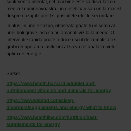
supliment alimentar, cel mai bine este sa discutati cu
medicul dumneavoastra, un dietetician sau un farmacist
despre dozajul corect si posibilele efecte secundare.
In plus, in unele cazuri, oboseala poate fi un semn al
unei boli grave, asa ca nu amanati vizita la medic. O
interventie rapida poate reduce riscul de complicatii si
grabi recuperarea, astfel incat sa va recapatati nivelul
optim de energie.
Surse:
https://www.health.harvard.edu/diet-and-
nutrition/best-vitamins-and-minerals-for-energy
https://www.webmd.com/sleep-
disorders/supplements-and-energy-what-to-know
https://www.healthline.com/nutrition/best-
supplements-for-energy