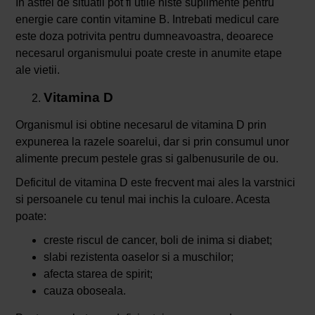
In astfel de situatii pot fi utile niste suplimente pentru
energie care contin vitamine B. Intrebati medicul care
este doza potrivita pentru dumneavoastra, deoarece
necesarul organismului poate creste in anumite etape
ale vietii.
Vitamina D
Organismul isi obtine necesarul de vitamina D prin
expunerea la razele soarelui, dar si prin consumul unor
alimente precum pestele gras si galbenusurile de ou.
Deficitul de vitamina D este frecvent mai ales la varstnici
si persoanele cu tenul mai inchis la culoare. Acesta
poate:
creste riscul de cancer, boli de inima si diabet;
slabi rezistenta oaselor si a muschilor;
afecta starea de spirit;
cauza oboseala.