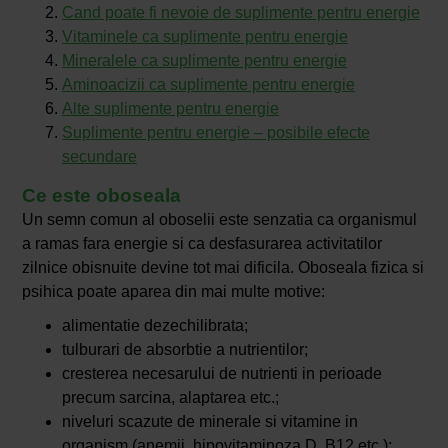
Cand poate fi nevoie de suplimente pentru energie
Vitaminele ca suplimente pentru energie
Mineralele ca suplimente pentru energie
Aminoacizii ca suplimente pentru energie
Alte suplimente pentru energie
Suplimente pentru energie – posibile efecte
secundare
Ce este oboseala
Un semn comun al oboselii este senzatia ca organismul
a ramas fara energie si ca desfasurarea activitatilor
zilnice obisnuite devine tot mai dificila. Oboseala fizica si
psihica poate aparea din mai multe motive:
alimentatie dezechilibrata;
tulburari de absorbtie a nutrientilor;
cresterea necesarului de nutrienti in perioade
precum sarcina, alaptarea etc.;
niveluri scazute de minerale si vitamine in
organism (anemii, hipovitaminoza D, B12 etc.);