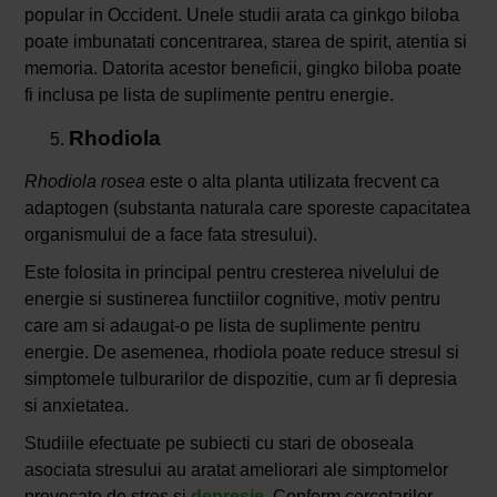
popular in Occident. Unele studii arata ca ginkgo biloba
poate imbunatati concentrarea, starea de spirit, atentia si
memoria. Datorita acestor beneficii, gingko biloba poate
fi inclusa pe lista de suplimente pentru energie.
Rhodiola
Rhodiola rosea
este o alta planta utilizata frecvent ca
adaptogen (substanta naturala care sporeste capacitatea
organismului de a face fata stresului).
Este folosita in principal pentru cresterea nivelului de
energie si sustinerea functiilor cognitive, motiv pentru
care am si adaugat-o pe lista de suplimente pentru
energie. De asemenea, rhodiola poate reduce stresul si
simptomele tulburarilor de dispozitie, cum ar fi depresia
si anxietatea.
Studiile efectuate pe subiecti cu stari de oboseala
asociata stresului au aratat ameliorari ale simptomelor
provocate de stres si
depresie
. Conform cercetarilor,