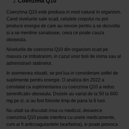
Coenzima Q10
Coenzima Q10 este produsa in mod natural in organism.
Cand nivelurile sale scad, celulele corpului nu pot
produce energia de care au nevoie pentru a se dezvolta
si a se mentine sanatoase, ceea ce poate cauza
oboseala.
Nivelurile de coenzima Q10 din organism scad pe
masura ce imbatranim, in cazul unor boli de inima sau al
administrarii statinelor.
In asemenea situatii, se pot lua in considerare astfel de
suplimente pentru energie. O analiza din 2022 a
constatat ca suplimentarea cu coenzima Q10 a redus
semnificativ oboseala. Dozele au variat de la 50 la 600
mg pe zi, si au fost folosite timp de pana la 6 luni.
Nu uitati sa discutati insa cu medicul, deoarece
coenzima Q10 poate interfera cu unele medicamente,
cum ar fi anticoagulantele (warfarina), si poate provoca