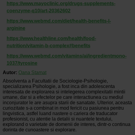
https://www.mayoclinic.org/drugs-supplements-
coenzyme-q10/art-20362602
https://www.webmd.com/diet/health-benefits-l-
arginine
https://www.healthline.com/health/food-
nutrition/vitamin-b-complex#benefits
https://www.webmd.com/vitamins/ai/ingredientmono-
1037/tyrosine
Autor:
Oana Stamat
Absolventa a Facultatii de Sociologie-Psihologie,
specializarea Psihologie, a fost inca din adolescenta
interesata de explorarea si intelegerea complexitatii mintii
umane, dar si a efectelor pe care interactiunea cu mediul
inconjurator le are asupra starii de sanatate. Ulterior, aceasta
curiozitate s-a combinat in mod fericit cu pasiunea pentru
lingvistica, astfel luand nastere o cariera de traducator
profesionist, cu atentie la detalii si nuantele textului,
explorand o varietate de domenii de interes, dintr-o continua
dorinta de cunoastere si explorare.