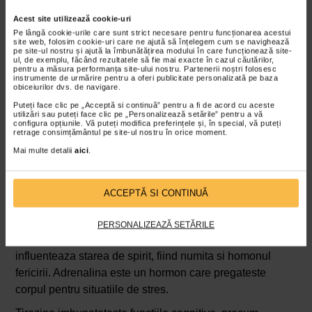
deoarece studiile au aratat ca suplimentarea cu L-
Acest site utilizează cookie-uri
arginina in cazurile de oboseala cronica imbunatateste
Pe lângă cookie-urile care sunt strict necesare pentru funcționarea acestui
site web, folosim cookie-uri care ne ajută să înțelegem cum se navighează
rezistenta organismului si atenueaza oboseala, reduce
pe site-ul nostru și ajută la îmbunătățirea modului în care funcționează site-
leziunile musculare si stresul oxidativ. De asemenea,
ul, de exemplu, făcând rezultatele să fie mai exacte în cazul căutărilor,
pentru a măsura performanța site-ului nostru. Partenerii noștri folosesc
poate imbunatati performanta si recuperarea dupa efort
instrumente de urmărire pentru a oferi publicitate personalizată pe baza
obiceiurilor dvs. de navigare.
fizic.
Puteți face clic pe „Acceptă si continuă” pentru a fi de acord cu aceste
utilizări sau puteți face clic pe „Personalizează setările” pentru a vă
Tirozina
configura opțiunile. Vă puteți modifica preferințele și, în special, vă puteți
retrage consimțământul pe site-ul nostru în orice moment.
Tirozina este un alt aminoacid produs in mod natural de
Mai multe detalii
aici
.
organism. Se gaseste si in majoritatea alimentelor
bogate in proteine, cum ar fi carnea de pui, ouale si
ACCEPTĂ SI CONTINUĂ
produsele lactate.
Tirozina este importanta pentru producerea
PERSONALIZEAZĂ SETĂRILE
neurotransmitatorilor dopamina si adrenalina. Dopamina
influenteaza starea de spirit, fiind numita si homonul
fericirii. Adrenalina este un hormon care pregateste
corpul pentru situatiile de stres.