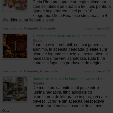
Dieta Rina presupune un regim alimentar
care se intinde pe durata a trei luni, pentru a
ajunge la pierderea a cel putin 10
kilograme. Dieta Rina este structurata in 4
zile diferite, iar fiecare zi este…
Timp de citire:
6 minute, 0 secunde
9 octombrie 2023
7 retete simple cu fructe si legume de toamna
Retete
Toamna este, probabil, cel mai generos
anotimp. In aceasta perioada, pietele sunt
pline de legume si fructe, alimente absolut
necesare unei vieti sanatoase. Este bine
cunoscut faptul ca produsele de origine…
Timp de citire:
6 minute, 43 secunde
9 octombrie 2023
Necesarul de calorii in functie de varsta si sex
Nutritie
De multe ori, caloriile sunt puse intr-o
lumina negativa, fiind asociate cu
acumularea de kilograme in plus, cei care
privesc lucrurile din aceasta perspectiva
considerand nociv consumul de alimente
cu…