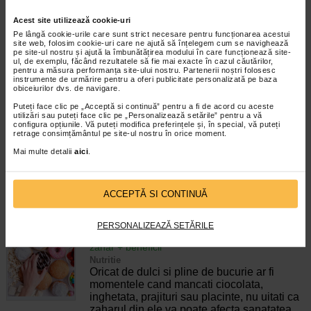
Grasimea abdominala constituie principalul
Acest site utilizează cookie-uri
motiv de nemultumire al persoanelor care
si-ar dori o silueta mai supla sau care pur si
Pe lângă cookie-urile care sunt strict necesare pentru funcționarea acestui
site web, folosim cookie-uri care ne ajută să înțelegem cum se navighează
simplu isi dau seama ca au acumulat
pe site-ul nostru și ajută la îmbunătățirea modului în care funcționează site-
cateva kilograme in plus. De fapt,…
ul, de exemplu, făcând rezultatele să fie mai exacte în cazul căutărilor,
pentru a măsura performanța site-ului nostru. Partenerii noștri folosesc
instrumente de urmărire pentru a oferi publicitate personalizată pe baza
Timp de citire:
6 minute, 46 secunde
25 septembrie 2023
obiceiurilor dvs. de navigare.
Legatura dintre transpiratie si slabit. Slabesti
Puteți face clic pe „Acceptă si continuă” pentru a fi de acord cu aceste
daca transpiri?
utilizări sau puteți face clic pe „Personalizează setările” pentru a vă
configura opțiunile. Vă puteți modifica preferințele și, în special, vă puteți
Sport
retrage consimțământul pe site-ul nostru în orice moment.
Daca sunteti in cautarea unei metode de
Mai multe detalii
aici
.
slabit, cel mai probabil ati aflat si despre
cea conform careia transpiratia cat mai
abundenta duce rapid la pierderea
kilogramelor in plus. Este un mit intens…
ACCEPTĂ SI CONTINUĂ
Timp de citire:
5 minute, 56 secunde
25 septembrie 2023
PERSONALIZEAZĂ SETĂRILE
Sfaturi care te vor ajuta sa reduci consumul de
zahar + beneficii
Nutritie
Oricat de dulci si pline de bucurie ar fi
momentele cand mancati ciocolata,
inghetata, prajituri sau placinte, nu uitati ca
zaharul din ele va poate afecta sanatatea.