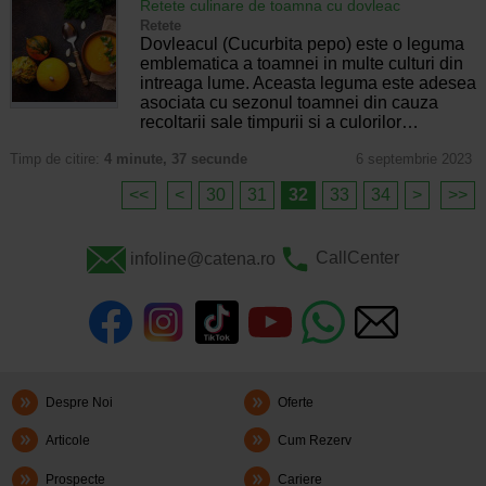
Retete culinare de toamna cu dovleac
Retete
Dovleacul (Cucurbita pepo) este o leguma
emblematica a toamnei in multe culturi din
intreaga lume. Aceasta leguma este adesea
asociata cu sezonul toamnei din cauza
recoltarii sale timpurii si a culorilor…
Timp de citire:
4 minute, 37 secunde
6 septembrie 2023
<<
<
30
31
32
33
34
>
>>
infoline@catena.ro
CallCenter
Despre Noi
Oferte
Articole
Cum Rezerv
Prospecte
Cariere