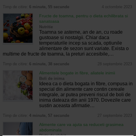
Timp de citire:
6 minute, 55 secunde
4 octombrie 2023
Fructe de toamna, pentru o dieta echilibrata si
sanatoasa
Nutritie
Toamna se asterne, an de an, cu roade
gustoase si nostalgii. Chiar daca
temperaturile incep sa scada, optiunile
alimentare de sezon sunt variate. Exista o
multime de fructe de toamna, la preturi accesibile,…
Timp de citire:
6 minute, 38 secunde
28 septembrie 2023
Alimentele bogate in fibre, aliatele inimii
Boli de inima
Ideea ca o dieta bogata in fibre, compusa in
special din alimente care contin cereale
integrale, ar putea preveni riscul de boli de
inima dateaza din anii 1970. Dovezile care
sustin aceasta afirmatie…
Timp de citire:
4 minute, 57 secunde
27 septembrie 2023
Alimente care va ajuta sa reduceti grasimea
abdominala
Diete de slabit