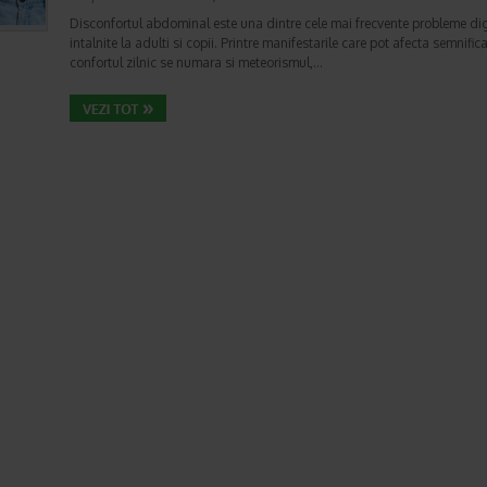
Disconfortul abdominal este una dintre cele mai frecvente probleme di
intalnite la adulti si copii. Printre manifestarile care pot afecta semnifica
confortul zilnic se numara si meteorismul,…