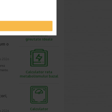
ovulatie
ie 2026
, de
lor,
Calculator
greutate ideala
cum o
ie 2026
prea
imente.
Calculator rata
metabolismului bazal
ori,
Calculator
ie 2026