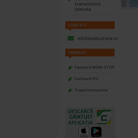
transmitere
sexuala
CONTACT
infoline@catena.ro
FARMACII
Farmacii NON-STOP
Farmacii FIV
Toate farmaciile