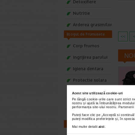
Detoxifiere
Nutritie
Arderea grasimilor
Blogul de Frumusete
<<
Tonica
Corp frumos
NOU
Ingrijirea parului
Igiena dentara
Protectie solara
Ingrijirea tenului
Acest site utilizează cookie-uri
Pe lângă cookie-urile care sunt strict 
Moda si stil
nostru și ajută la îmbunătățirea modului
performanța site-ului nostru. Partenerii
Secrete de vedete
Puteți face clic pe „Acceptă si continuă”
puteți modifica preferințele și, în spec
Blogul Mama si Copilul
Mai multe detalii
aici
.