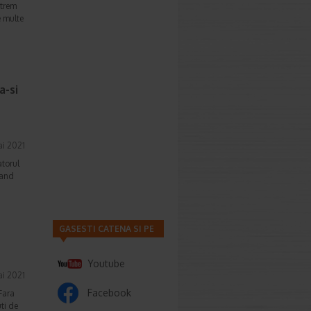
xtrem
e multe
a-si
i 2021
atorul
cand
GASESTI CATENA SI PE
Youtube
ai 2021
Facebook
Fara
ti de