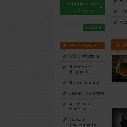
Ret
Cauta un produs
in Catena
Past
Nutr
Art
Blogul de Sanatate
Farmacia Ta
Boli si Afectiuni
Metode de
diagnostic
Sistem imunitar
Remedii naturiste
Vitamine si
minerale
Noutati
medicamente