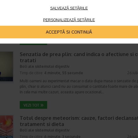
Sistem urinar
SALVEAZĂ SETĂRILE
Timp de citire:
4 minute, 32 secunde
28 iul
Enurezisul este termenul medical pentru pierderea accidentala de urina
PERSONALIZEAZĂ SETĂRILE
obicei in timpul somnului. Este o afectiune frecventa atat in randul copii
cat si al adultilor. Enurezisul este considerat…
ACCEPTĂ SI CONTINUĂ
Senzatia de prea plin: cand indica o afectiune si 
tratati
Boli ale sistemului digestiv
Timp de citire:
4 minute, 55 secunde
26 iul
Multi oameni au experimentat macar o data dupa masa o senzatie de 
plin, chiar si atunci cand nu au consumat o cantitate foarte mare de al
In cele mai multe cazuri, aceasta apare ocazional…
Totul despre meteorism: cauze, factori declansat
tratament si dieta
Boli ale sistemului digestiv
Timp de citire:
6 minute, 3 secunde
26 iul