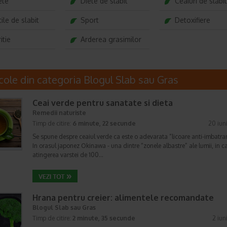
ete
Diete de slabit
Ceaiuri de slabit
ile de slabit
Sport
Detoxifiere
itie
Arderea grasimilor
icole din categoria Blogul Slab sau Gras
Ceai verde pentru sanatate si dieta
Remedii naturiste
Timp de citire:
6 minute, 22 secunde
20 iun
Se spune despre ceaiul verde ca este o adevarata “licoare anti-imbatran
In orasul japonez Okinawa - una dintre “zonele albastre” ale lumii, in c
atingerea varstei de 100…
Hrana pentru creier: alimentele recomandate
Blogul Slab sau Gras
Timp de citire:
2 minute, 35 secunde
2 iun