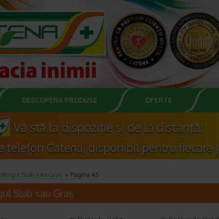
DESCOPERA PRODUSE
OFERTE
Blogul Slab sau Gras
Pagina 45
gul Slab sau Gras