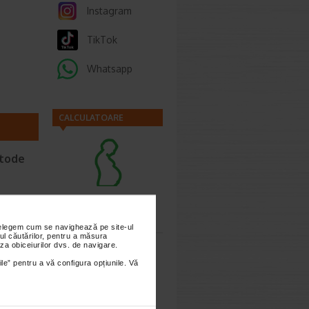
Instagram
TikTok
Whatsapp
CALCULATOARE
etode
t 2026
Calculator
sarcina
nțelegem cum se navighează pe site-ul
une ca
ul căutărilor, pentru a măsura
za obiceiurilor dvs. de navigare.
ile” pentru a vă configura opțiunile. Vă
Calculator