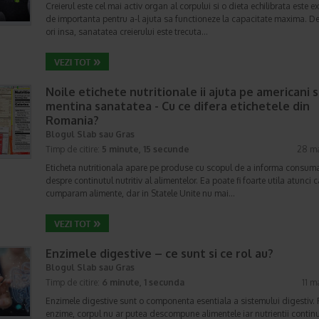
Creierul este cel mai activ organ al corpului si o dieta echilibrata este e
de importanta pentru a-l ajuta sa functioneze la capacitate maxima. D
ori insa, sanatatea creierului este trecuta…
Noile etichete nutritionale ii ajuta pe americani s
mentina sanatatea - Cu ce difera etichetele din
Romania?
Blogul Slab sau Gras
Timp de citire:
5 minute, 15 secunde
28 ma
Eticheta nutritionala apare pe produse cu scopul de a informa consum
despre continutul nutritiv al alimentelor. Ea poate fi foarte utila atunci 
cumparam alimente, dar in Statele Unite nu mai…
Enzimele digestive – ce sunt si ce rol au?
Blogul Slab sau Gras
Timp de citire:
6 minute, 1 secunda
11 m
Enzimele digestive sunt o componenta esentiala a sistemului digestiv. 
enzime, corpul nu ar putea descompune alimentele iar nutrientii continu