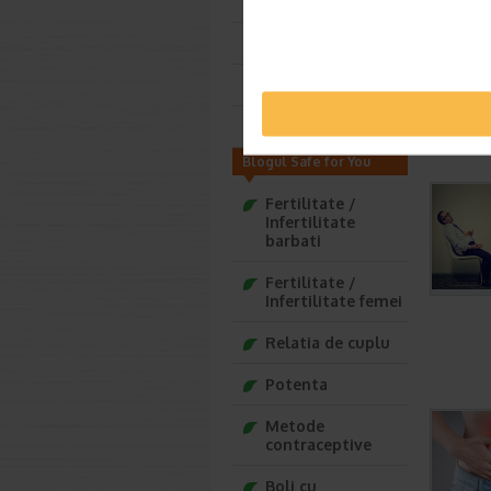
Viitoare mamica
Deja mamica
Bebelusul tau
Copilul tau
Blogul Safe for You
Fertilitate /
Infertilitate
barbati
Fertilitate /
Infertilitate femei
Relatia de cuplu
Potenta
Metode
contraceptive
Boli cu