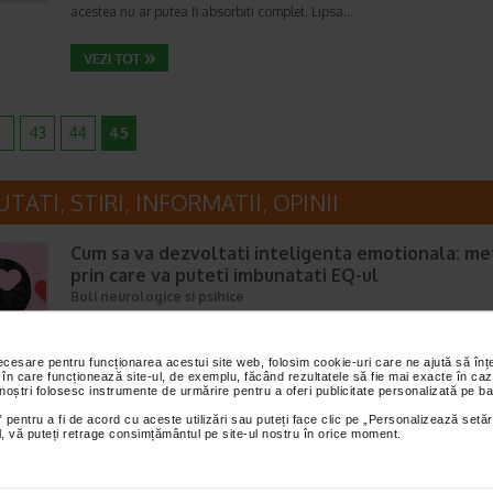
acestea nu ar putea fi absorbiti complet. Lipsa…
<
43
44
45
TATI, STIRI, INFORMATII, OPINII
Cum sa va dezvoltati inteligenta emotionala: m
prin care va puteti imbunatati EQ-ul
Boli neurologice si psihice
Timp de citire:
4 minute, 39 secunde
6 augus
Inteligenta emotionala (EQ) se refera la capacitatea de a identifica si
necesare pentru funcționarea acestui site web, folosim cookie-uri care ne ajută să î
gestiona propriile emotii, precum si emotiile celorlalti. In general, se sp
 în care funcționează site-ul, de exemplu, făcând rezultatele să fie mai exacte în caz
inteligenta emotionala cuprinde cateva abilitati:…
 noștri folosesc instrumente de urmărire pentru a oferi publicitate personalizată pe ba
 pentru a fi de acord cu aceste utilizări sau puteți face clic pe „Personalizează setăr
ial, vă puteți retrage consimțământul pe site-ul nostru în orice moment.
Enurezis: cauze, factori declansatori si solutii