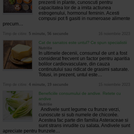
prezenti in plante, cunoscuti pentru
capacitatea lor de a imita actiunea
estrogenului, hormonul feminin. Acesti
compusi pot fi gasiti in numeroase alimente
precum…
Timp de citire:
5 minute, 56 secunde
16 noiembrie 2023
Cat de sanatos este untul? Ce spun specialistii
Nutritie
In ultimele decenii, consumul de unt a fost
considerat frecvent un factor pentru aparitia
bolilor cardiovasculare, din cauza
continutului sau ridicat de grasimi saturate.
Totusi, in prezent, untul este…
Timp de citire:
4 minute, 19 secunde
15 noiembrie 2023
Beneficiile consumului de andive. Retete cu
andive
Nutritie
Andivele sunt legume cu frunze verzi,
cunoscute si sub numele de chicorée.
Acestea fac parte din familia Asteraceae si
sunt strans inrudite cu salata. Andivele sunt
apreciate pentru frunzele…