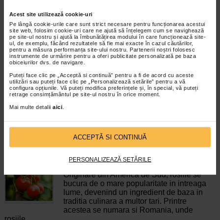
Activitatea fizica poate aduce beneficii in
Acest site utilizează cookie-uri
aproape orice tip de afectiune. Chiar si in
cazul afectiunilor cardiace, activitatea fizica
Pe lângă cookie-urile care sunt strict necesare pentru funcționarea acestui
site web, folosim cookie-uri care ne ajută să înțelegem cum se navighează
poate fi benefica in recuperare si reducerea
pe site-ul nostru și ajută la îmbunătățirea modului în care funcționează site-
riscului de reaparitie.…
ul, de exemplu, făcând rezultatele să fie mai exacte în cazul căutărilor,
pentru a măsura performanța site-ului nostru. Partenerii noștri folosesc
instrumente de urmărire pentru a oferi publicitate personalizată pe baza
Timp de citire:
5 minute, 21 secunde
14 noiembrie 2023
obiceiurilor dvs. de navigare.
Totul despre ananas: beneficii si proprietati
Puteți face clic pe „Acceptă si continuă” pentru a fi de acord cu aceste
utilizări sau puteți face clic pe „Personalizează setările” pentru a vă
Nutritie
configura opțiunile. Vă puteți modifica preferințele și, în special, vă puteți
Nu judecati o carte dupa coperta si niciun
retrage consimțământul pe site-ul nostru în orice moment.
fruct dupa coaja! Desi tepii lui s-ar putea sa
Mai multe detalii
aici
.
va intimideze, daca reusesiti sa trecesti
peste aparente, veti descoperi ca prin
consumul de ananas puteti obtine…
ACCEPTĂ SI CONTINUĂ
Timp de citire:
6 minute, 1 secunda
13 noiembrie 2023
Rosii: beneficii si informatii nutritionale
PERSONALIZEAZĂ SETĂRILE
Nutritie
Originare din America de Sud, rosiile se
bucura de o mare popularitate in intreaga
lume, devenind un ingredient de baza in
traditia culinara a multor tari. Printre
acestea se numara si Romania, unde
rosiile…