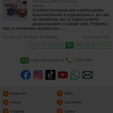
mentine echilibrul hormonal
Nutritie
Echilibrul hormonal este esential pentru
buna functionare a organismului si, pe cale
de consecinta, are un impact puternic
asupra sanatatii si calitatii vietii. Problema
este ca mentinerea acestuia nu-i…
Timp de citire:
6 minute, 11 secunde
18 octombrie 2023
<<
<
28
29
30
31
32
>
>>
infoline@catena.ro
CallCenter
Despre Noi
Oferte
Articole
Cum Rezerv
Prospecte
Cariere