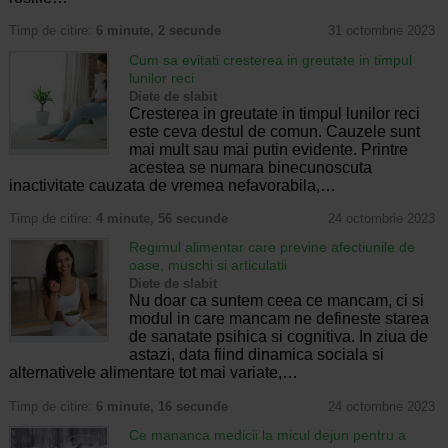
Timp de citire:
6 minute, 2 secunde
31 octombrie 2023
Cum sa evitati cresterea in greutate in timpul
lunilor reci
Diete de slabit
Cresterea in greutate in timpul lunilor reci
este ceva destul de comun. Cauzele sunt
mai mult sau mai putin evidente. Printre
acestea se numara binecunoscuta
inactivitate cauzata de vremea nefavorabila,…
Timp de citire:
4 minute, 56 secunde
24 octombrie 2023
Regimul alimentar care previne afectiunile de
oase, muschi si articulatii
Diete de slabit
Nu doar ca suntem ceea ce mancam, ci si
modul in care mancam ne defineste starea
de sanatate psihica si cognitiva. In ziua de
astazi, data fiind dinamica sociala si
alternativele alimentare tot mai variate,…
Timp de citire:
6 minute, 16 secunde
24 octombrie 2023
Ce mananca medicii la micul dejun pentru a