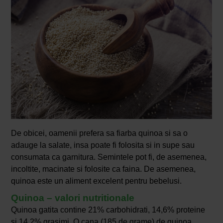
De obicei, oamenii prefera sa fiarba quinoa si sa o
adauge la salate, insa poate fi folosita si in supe sau
consumata ca garnitura. Semintele pot fi, de asemenea,
incoltite, macinate si folosite ca faina. De asemenea,
quinoa este un aliment excelent pentru bebelusi.
Quinoa – valori nutritionale
Quinoa gatita contine 21% carbohidrati, 14,6% proteine
si 14,2% grasimi. O cana (185 de grame) de quinoa