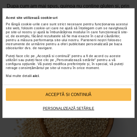
Dupa cum am mai spus, quinoa nu contine gluten si, prin
urmare, este excelenta pentru persoanele intolerante sau
Acest site utilizează cookie-uri
alergice la gluten.
Pe lângă cookie-urile care sunt strict necesare pentru funcționarea acestui
site web, folosim cookie-uri care ne ajută să înțelegem cum se navighează
Grasimi
pe site-ul nostru și ajută la îmbunătățirea modului în care funcționează site-
ul, de exemplu, făcând rezultatele să fie mai exacte în cazul căutărilor,
pentru a măsura performanța site-ului nostru. Partenerii noștri folosesc
O portie de 100 de grame de seminte gatite de quinoa
instrumente de urmărire pentru a oferi publicitate personalizată pe baza
obiceiurilor dvs. de navigare.
ofera aproximativ 2 grame de grasimi. Ca si alte cereale,
Puteți face clic pe „Acceptă si continuă” pentru a fi de acord cu aceste
grasimile din semintele de quinoa sunt compuse in
utilizări sau puteți face clic pe „Personalizează setările” pentru a vă
configura opțiunile. Vă puteți modifica preferințele și, în special, vă puteți
principal din acid palmitic, acid oleic si acid linoleic.
retrage consimțământul pe site-ul nostru în orice moment.
Mai multe detalii
aici
.
ACCEPTĂ SI CONTINUĂ
PERSONALIZEAZĂ SETĂRILE