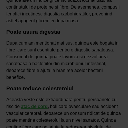
Quinoa are un indice glicemic scazut tocmai datorita
continutului de proteine si fibre. De asemenea, compusii
fenolici incetinesc digestia carbohidratilor, prevenind
astfel apogeul glicemiei dupa masa.
Poate usura digestia
Dupa cum am mentionat mai sus, quinoa este bogata in
fibre, care sunt esentiale pentru o digestie sanatoasa.
Consumul de quinoa poate favoriza si dezvoltarea
sanatoasa a bacteriilor din microbiomul intestinal,
deoarece fibrele ajuta la hranirea acelor bacterii
benefice.
Poate reduce colesterolul
Aceasta veste este extraordinara pentru persoanele cu
risc de
atac de cord
, boli cardiovasculare sau accident
vascular cerebral, deoarece un consum ridicat de quinoa
poate mentine colesterolul la un nivel sanatos. Quinoa
contine fibre care pot ajuta la reducerea nivelului de