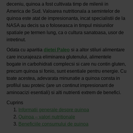
deceniu, quinoa a fost cultivata timp de milenii in
America de Sud. Valoarea nutritionala a semintelor de
quinoa este atat de impresionanta, incat specialistii de la
NASA au decis sa o foloseasca in timpul misiunilor
spatiale pe termen lung, ca o cultura sanatoasa, usor de
intretinut.
Odata cu aparitia
dietei Paleo
si a altor stiluri alimentare
care incurajeaza eliminarea glutenului, alimentele
bogate in carbohidrati complecsi si care nu contin gluten,
precum quinoa si fonio, sunt esentiale pentru energie. Cu
toate acestea, adevarata minunatie a quinoa consta in
profilul sau proteic (are un continut impresionant de
aminoacizi esentiali) si alti nutrienti extrem de benefici.
Cuprins
Informatii generale despre quinoa
Quinoa – valori nutritionale
Beneficiile consumului de quinoa