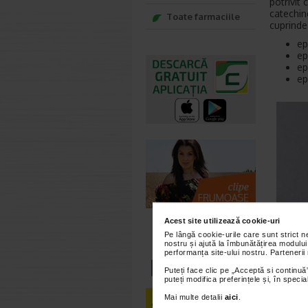
potrivit
catechin
Toate farmaciile
cuprinde
ep
ep
ep
ep
Acest site utilizează cookie-uri
Pe lângă cookie-urile care sunt strict 
nostru și ajută la îmbunătățirea modului
performanța site-ului nostru. Partenerii
Puteți face clic pe „Acceptă si continuă”
puteți modifica preferințele și, în spec
Mai multe detalii
aici
.