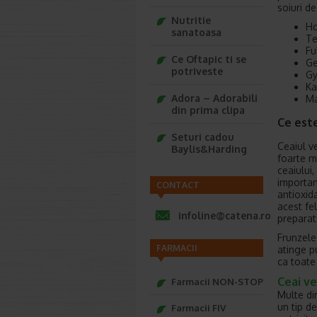
soiuri de
Nutritie
Ho
sanatoasa
Te
Fu
Ce Oftapic ti se
Ge
potriveste
Gy
Ka
Adora – Adorabili
Ma
din prima clipa
Ce est
Seturi cadou
Ceaiul v
Baylis&Harding
foarte m
ceaiului,
importan
CONTACT
antioxida
acest fe
infoline@catena.ro
preparat 
Frunzele
FARMACII
atinge p
ca toate 
Ceai ve
Farmacii NON-STOP
Multe din
un tip de
Farmacii FIV