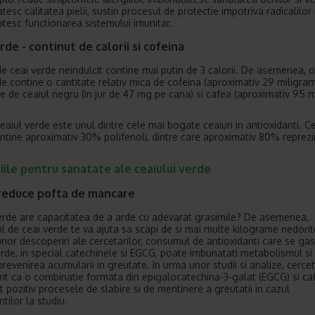
esc calitatea pielii, sustin procesul de protectie impotriva radicalilor l
tesc functionarea sistemului imunitar.
rde - continut de calorii si cofeina
e ceai verde neindulcit contine mai putin de 3 calorii. De asemenea, 
de contine o cantitate relativ mica de cofeina (aproximativ 29 miligram
e de ceaiul negru (in jur de 47 mg pe cana) si cafea (aproximativ 95 
ceaiul verde este unul dintre cele mai bogate ceaiuri in antioxidanti. C
ntine aproximativ 30% polifenoli, dintre care aproximativ 80% reprezi
iile pentru sanatate ale ceaiului verde
reduce pofta de mancare
erde are capacitatea de a arde cu adevarat grasimile? De asemenea,
 de ceai verde te va ajuta sa scapi de si mai multe kilograme nedorit
 unor descoperiri ale cercetarilor, consumul de antioxidanti care se gas
erde, in special catechinele si EGCG, poate imbunatati metabolismul si
prevenirea acumularii in greutate. In urma unor studii si analize, cercet
it ca o combinatie formata din epigalocatechina-3-galat (EGCG) si ca
t pozitiv procesele de slabire si de mentinere a greutatii in cazul
ntilor la studiu.