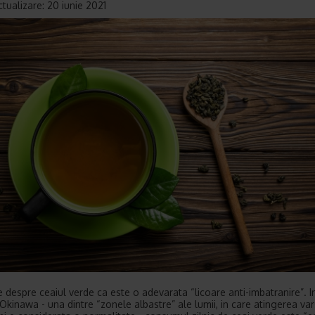
ctualizare: 20 iunie 2021
 despre ceaiul verde ca este o adevarata “licoare anti-imbatranire”. I
Okinawa - una dintre “zonele albastre” ale lumii, in care atingerea var