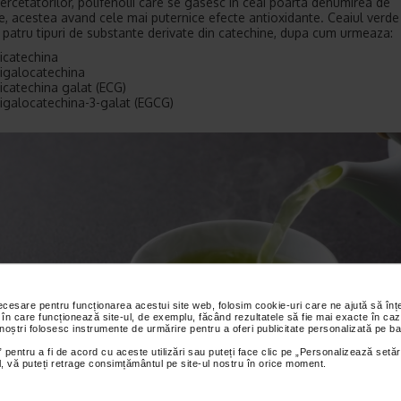
 cercetatorilor, polifenolii care se gasesc in ceai poarta denumirea de
e, acestea avand cele mai puternice efecte antioxidante. Ceaiul verde
 patru tipuri de substante derivate din catechine, dupa cum urmeaza:
icatechina
igalocatechina
icatechina galat (ECG)
igalocatechina-3-galat (EGCG)
necesare pentru funcționarea acestui site web, folosim cookie-uri care ne ajută să î
 în care funcționează site-ul, de exemplu, făcând rezultatele să fie mai exacte în caz
 noștri folosesc instrumente de urmărire pentru a oferi publicitate personalizată pe ba
 pentru a fi de acord cu aceste utilizări sau puteți face clic pe „Personalizează setăr
ial, vă puteți retrage consimțământul pe site-ul nostru în orice moment.