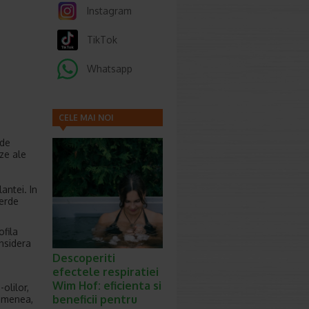
Instagram
TikTok
Whatsapp
CELE MAI NOI
ARTICOLE
 de
eze ale
antei. In
verde
ofila
nsidera
Descoperiti
efectele respiratiei
Wim Hof: eficienta si
olilor,
beneficii pentru
semenea,