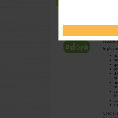
Unul din
epigaloc
greutate
creste t
reduce p
In plus, 
ac
me
qu
ag
di
gr
mo
pe
ca
fi
cl
co
Speciali
de exemp