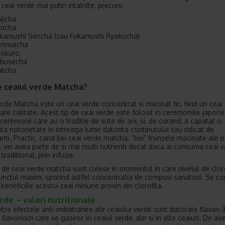
 ceai verde mai putin intalnite, precum:
jicha
ncha
kamushi Sencha (sau Fukamushi Ryokucha)
nmaicha
okuro
busecha
tcha
e ceaiul verde Matcha?
erde Matcha este un ceai verde concentrat si macinat fin, fiind un ceai
are calitate. Acest tip de ceai verde este folosit in ceremoniile japon
 ceremonii care au o traditie de sute de ani, si, de curand, a capatat o
ta notorietate in intreaga lume datorita continutului sau ridicat de
nti. Practic, cand bei ceai verde matcha, “bei” frunzele macinate ale pl
l, vei avea parte de si mai multi nutrienti decat daca ai consuma ceai 
traditional, prin infuzie.
 de ceai verde matcha sunt culese in momentul in care nivelul de clor
unctul maxim, sporind astfel concentratia de compusi sanatosi. Se co
beneficiile acestui ceai minune provin din clorofila.
rde – valori nutritionale
tre efectele anti-imbatranire ale ceaiului verde sunt datorate flavan-3-
 flavonoizi care se gasesc in ceaiul verde, dar si in alte ceaiuri. De a