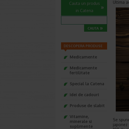
Ultima a
Cauta un produs
in Catena
DESCOPERA PRODUSE
Medicamente
Medicamente
fertilitate
Special la Catena
Idei de cadouri
Produse de slabit
Vitamine,
Se spune
minerale si
japonez 
suplimente