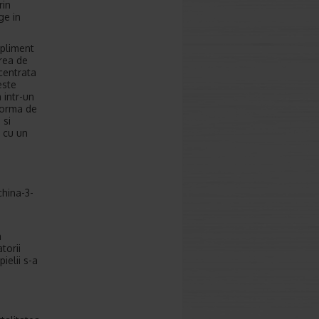
rin
ge in
upliment
area de
centrata
este
 intr-un
 forma de
 si
t cu un
china-3-
a
torii
ielii s-a