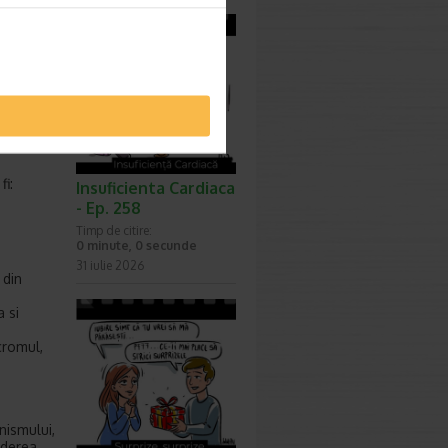
ularea in
GCG
) si
fi:
Insuficienta Cardiaca
- Ep. 258
Timp de citire:
0 minute, 0 secunde
31 iulie 2026
 din
 si
cromul,
nismului,
ederea,