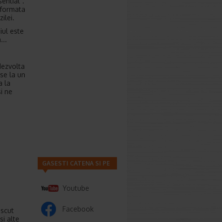
ential”.
 formata
ilei.
aiul este
...
dezvolta
se la un
a la
i ne
GASESTI CATENA SI PE
Youtube
Facebook
oscut
si alte