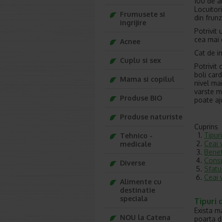
100 de a
Locuitor
Frumusete si
din frunz
ingrijire
Potrivit 
cea mai 
Acnee
Cat de i
Cuplu si sex
Potrivit
boli car
Mama si copilul
nivel ma
varste m
Produse BIO
poate aj
Produse naturiste
Cuprins
Tipur
Tehnico -
Ceai 
medicale
Benef
Consu
Diverse
Sfatu
Ceai 
Alimente cu
destinatie
speciala
Tipuri 
Exista m
NOU la Catena
poarta d