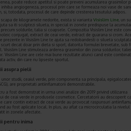
nea, poate reduce apetitul si poate preveni acumularea grasimilor p
a inhiba angiogeneza, procesul prin care se formeaza noi vase de san
, si, totodata, procesul de care depinde cresterea tesutului adipos.
 scapa de kilogramele nedorite, exista si varianta
Visislim Line
, un s
juta sa iti sculptezi silueta, in special in zonele predispuse la acumul
 precum soldurile, talia si coapsele. Compozitia Visislim Line este con
linoleic conjugat, extract de ceai verde, extract de guarana si crom. Ac
e prezente in Visislim Line te ajuta sa redobandesti o silueta sculptata
 scurt decat doar prin dieta si sport, datorita formulei brevetate, sub
 Visislim Line stimuleaza arderea grasimilor din zona soldurilor, taliei
r. Visislim Line are cele mai bune rezultate atunci cand este combina
iata activ, din care nu lipseste sportul.
ii asupra pielii
unor studii, ceaiul verde, prin componenta sa principala, epigalocate
GCG), are proprietati antiinflamatorii demonstrabile.
cru a fost demonstrat in urma unei analize din 2019 privind utilizarea
lui de ceai verde in produsele cosmetice. Cercetatorii au descoperit c
e care contin extract de ceai verde au provocat raspunsuri antiinflama
nd au fost aplicate local. In plus, au aflat ca microcirculatia la nivelul p
tit in zonele afectate.
ii pentru inima