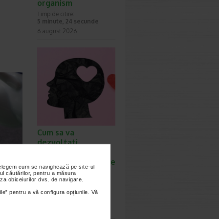
organism
Timp de citire:
5 minute, 24 secunde
6 august 2026
Cum sa va
dezvoltati
inteligenta
emotionala: metode
nțelegem cum se navighează pe site-ul
prin care va puteti
ul căutărilor, pentru a măsura
za obiceiurilor dvs. de navigare.
imbunatati EQ-ul
Timp de citire:
ile” pentru a vă configura opțiunile. Vă
4 minute, 39 secunde
6 august 2026