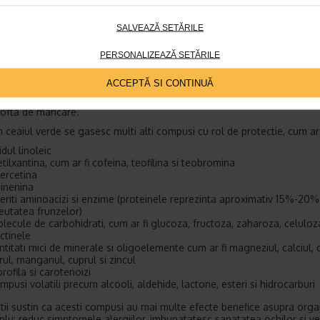
SALVEAZĂ SETĂRILE
PERSONALIZEAZĂ SETĂRILE
tre cei mai renumiti compusi ai ceaiului verde poarta denumirea de
atechina-3-galat (EGCG). EGCG are importantul rol de a preveni acum
ACCEPTĂ SI CONTINUĂ
 sau de a ajuta la mentinerea unei greutati sanatoase. Se pare ca E
ermogeneza in organism (aceasta fiind rata la care corpul arde caloriile
ofta de mancare.
in ceaiul verde se gasesc multi alti compusi cu rol de protectie, cum ar 
idul linoleic
tilxantina, cum ar fi cofeina, teofilina si teobromina
ercetina
inenina
feriti aminoacizi si enzime (proteinele reprezinta aproximativ 15%-20%
eutatea frunzelor)
lecule de carbohidrati, cum ar fi glucoza, fructoza, zaharoza, celuloza
ctinele
ntitati mici de minerale si oligoelemente cum ar fi magneziul, calciul, 
erul, manganul, cuprul si zincul
orofila si carotenoizi
mpusi volatili precum alcooli, aldehide, lactone, esteri si hidrocarburi
stii sustin ca acesti compusi au mai multe efecte benefice asupra orga
lu: reduc simptomele alergiilor, imbunatatesc sanatatea ochilor si v