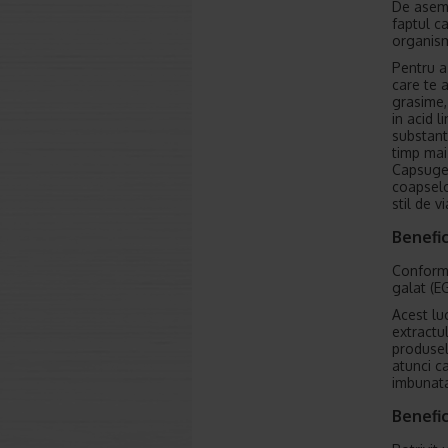
De aseme
faptul c
organism
Pentru a
care te a
grasime,
in acid 
substant
timp mai
Capsugel.
coapselo
stil de v
Benefic
Conform 
galat (E
Acest lu
extractu
produsel
atunci ca
imbunata
Benefic