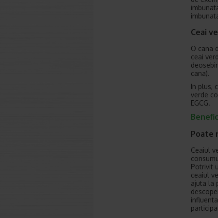
imbunatat
imbunata
Ceai ve
O cana d
ceai ver
deosebir
cana).
In plus, 
verde co
EGCG.
Benefic
Poate 
Ceaiul v
consumul
Potrivit
ceaiul v
ajuta la 
descoper
influenta
participa