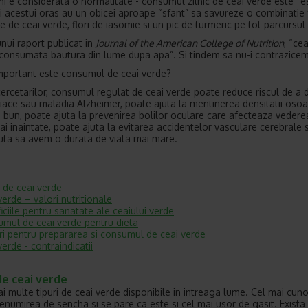
ni e considerata o normalitate - consumul zilnic de ceai verde este “es
ii acestui oras au un obicei aproape “sfant” sa savureze o combinatie
e de ceai verde, flori de iasomie si un pic de turmeric pe tot parcursul z
unui raport publicat in
Journal of the American College of Nutrition
, “ce
consumata bautura din lume dupa apa”. Si tindem sa nu-i contrazicem
mportant este consumul de ceai verde?
 cercetarilor, consumul regulat de ceai verde poate reduce riscul de a 
diace sau maladia Alzheimer, poate ajuta la mentinerea densitatii osoa
i bun, poate ajuta la prevenirea bolilor oculare care afecteaza vedere
ai inaintate, poate ajuta la evitarea accidentelor vasculare cerebrale s
uta sa avem o durata de viata mai mare.
i de ceai verde
verde – valori nutritionale
iciile pentru sanatate ale ceaiului verde
mul de ceai verde pentru dieta
ri pentru prepararea si consumul de ceai verde
verde - contraindicatii
de ceai verde
ai multe tipuri de ceai verde disponibile in intreaga lume. Cel mai cun
enumirea de sencha si se pare ca este si cel mai usor de gasit. Exista 