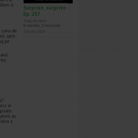
iberi si
Surprize, surprize -
Ep. 257
Timp de citire:
0 minute, 0 secunde
o cana de
24 iulie 2026
e), spre
mg pe
eaiul
nta
e?
esc in
 poate
atorii au
feina a