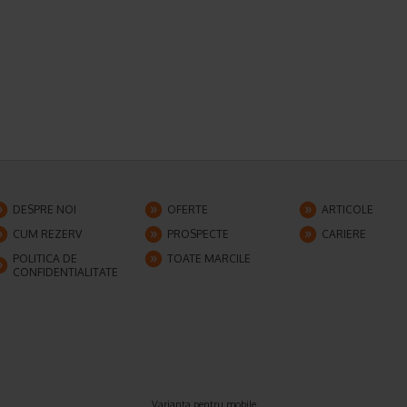
DESPRE NOI
OFERTE
ARTICOLE
CUM REZERV
PROSPECTE
CARIERE
POLITICA DE
TOATE MARCILE
CONFIDENTIALITATE
Varianta pentru mobile