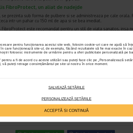
is FibroProtect, un aliat de nadejde
 se prezinta sub forma de pulbere si se administreaza pe cale orala.
eca intr-un pahar cu 150 ml de apa si se bea imediat.
s FibroProtect este recomandat pentru un stil de viata sanatos, insa n
te dieta variata.
tefan Stan
necesare pentru funcționarea acestui site web, folosim cookie-uri care ne ajută să î
 în care funcționează site-ul, de exemplu, făcând rezultatele să fie mai exacte în caz
an a absolvit facultatea de Litere din cadrul Universitatii Bucuresti, fii
 noștri folosesc instrumente de urmărire pentru a oferi publicitate personalizată pe ba
t in stiinte filologice, etnolog si antropolog. Pasiunea pentru un stil d
i activitatea sportiva practicata inca din copilarie l-au indreptat, dupa
 pentru a fi de acord cu aceste utilizări sau puteți face clic pe „Personalizează setăr
ial, vă puteți retrage consimțământul pe site-ul nostru în orice moment.
ea studiilor, catre presa de sanatate. In anul 2006 a devenit redactor-
ei Slab sau Gras, prima revista dedicata slabitului si alimentatiei sana
coordonand de-a lungul anilor peste 130 de editii tiparite, dar si site-
ras.ro. De asemenea, a contribuit la diverse campanii de informare p
 larg desfasurate de farmaciile Catena, cea mai importanta dintre aces
SALVEAZĂ SETĂRILE
e și controlează diabetul”. A redactat numeroase articole pe teme de n
sport, a realizat interviuri cu vedete, dar si materiale video. Considera 
PERSONALIZEAZĂ SETĂRILE
ea corecta, bazata pe dovezi stiintifice, este o conditie absolut necesa
a unui material jurnalistic cu tematica de sanatate. Crede cu tarie ca or
himba viata in bine printr-un stil de viata sanatos.
ACCEPTĂ SI CONTINUĂ