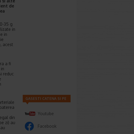
ea
s
i alte
ient de
rea
0-35 g
lizate in
e in
ie
, acest
a a fi
 in
si reduc
e
n
GASESTI CATENA SI PE
rteriale
mbaterea
i
Youtube
egal din
e zi) au
Facebook
 au