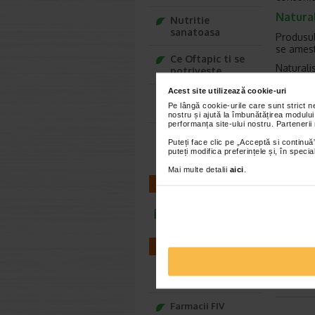
Natural
Nutritie
sanatoasa
Produsul
se amest
Ce Oftapic ti se
Naturali
potriveste
inlocuies
Acest site utilizează cookie-uri
Adora – Adorabili
Autor:
S
Pe lângă cookie-urile care sunt strict 
din prima clipa
nostru și ajută la îmbunătățirea modului
Stefan St
performanța site-ului nostru. Partenerii
specialis
Seturi cadou
sanatos s
Puteți face clic pe „Acceptă si continuă”
Baylis&Harding
puteți modifica preferințele și, în spec
terminar
publicati
Mai multe detalii
aici
.
Romania, 
CONTACT
slabsaug
publicul
“Înțeleg
infoline@catena.ro
fitness, 
informar
FARMACII
realizare
poate sc
Farmacii NON-STOP
Farmacii FIV