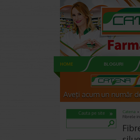
HOME
BLOGURI
Catena
Cauta pe site
Fibrele i
Fibr
silu