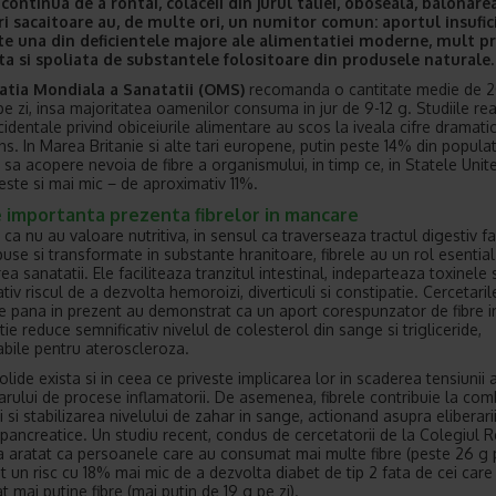
 continu
a
de a ron
ta
i, col
a
ceii din jurul taliei, oboseala, balonar
ri s
a
c
a
itoare au, de multe ori, un numitor comun: aportul insufic
ste una din deficien
t
ele majore ale alimenta
t
iei moderne, mult p
t
a
s
i spoliat
a
de substan
t
ele folositoare din produsele naturale.
a
t
ia Mondial
a
a S
a
n
a
t
at
ii
(
OMS
)
recomanda o cantitate medie de 2
pe zi, insa majoritatea oamenilor consuma in jur de 9-12 g. Studiile rea
cidentale privind obiceiurile alimentare au scos la iveala cifre dramatic
ns. In Marea Britanie si alte tari europene, putin peste 14% din populat
 sa acopere nevoia de fibre a organismului, in timp ce, in Statele Unite
este si mai mic − de aproximativ 11%.
e importanta prezenta fibrelor in mancare
ca nu au valoare nutritiva, in sensul ca traverseaza tractul digestiv far
se si transformate in substante hranitoare, fibrele au un rol esential
a sanatatii. Ele faciliteaza tranzitul intestinal, indeparteaza toxinele 
tiv riscul de a dezvolta hemoroizi, diverticuli si constipatie. Cercetaril
e pana in prezent au demonstrat ca un aport corespunzator de fibre i
ie reduce semnificativ nivelul de colesterol din sange si trigliceride,
bile pentru ateroscleroza.
lide exista si in ceea ce priveste implicarea lor in scaderea tensiunii a
arului de procese inflamatorii. De asemenea, fibrele contribuie la co
i si stabilizarea nivelului de zahar in sange, actionand asupra eliberari
i pancreatice. Un studiu recent, condus de cercetatorii de la Colegiul R
a aratat ca persoanele care au consumat mai multe fibre (peste 26 g p
t un risc cu 18% mai mic de a dezvolta diabet de tip 2 fata de cei care
 mai putine fibre (mai putin de 19 g pe zi).