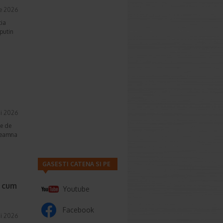
ie 2026
tia
 putin
i 2026
te de
nseamna
GASESTI CATENA SI PE
, cum
Youtube
Facebook
i 2026