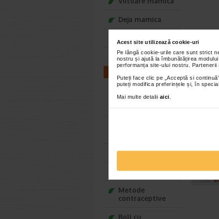
Viitoare mamica
Deja mamica
Bebelusul tau
Acest site utilizează cookie-uri
Pe lângă cookie-urile care sunt strict 
Copilul tau
nostru și ajută la îmbunătățirea modului
performanța site-ului nostru. Partenerii
Blogul Safe for You
Puteți face clic pe „Acceptă si continuă”
puteți modifica preferințele și, în spec
Fertilitate /
Mai multe detalii
aici
.
Infertilitate
barbati
Fertilitate /
Infertilitate femei
Relatia de cuplu
Potenta
Metode
contraceptive
Boli cu