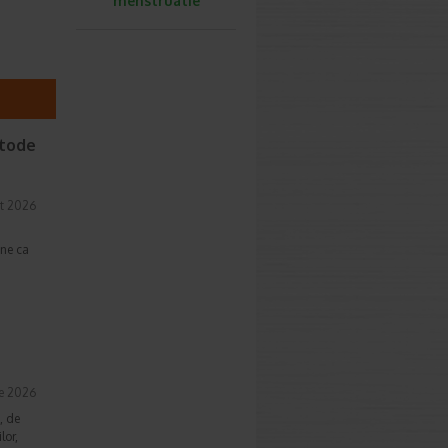
menstruatie
etode
t 2026
une ca
ie 2026
, de
lor,