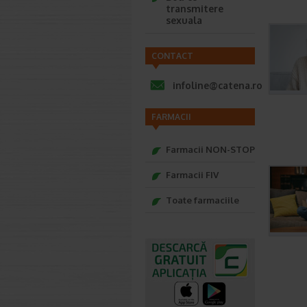
transmitere
sexuala
CONTACT
infoline@catena.ro
FARMACII
Farmacii NON-STOP
Farmacii FIV
Toate farmaciile