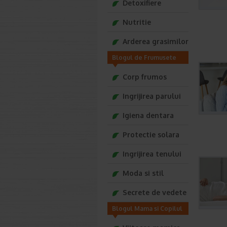
Detoxifiere
Nutritie
Arderea grasimilor
Blogul de Frumusete
Tonica
Corp frumos
Ingrijirea parului
Igiena dentara
Protectie solara
Ingrijirea tenului
Moda si stil
Secrete de vedete
Blogul Mama si Copilul