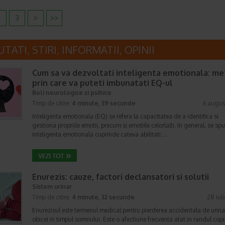
2
3
>
>>
TATI, STIRI, INFORMATII, OPINII
Cum sa va dezvoltati inteligenta emotionala: m
prin care va puteti imbunatati EQ-ul
Boli neurologice si psihice
Timp de citire:
4 minute, 39 secunde
6 augus
Inteligenta emotionala (EQ) se refera la capacitatea de a identifica si
gestiona propriile emotii, precum si emotiile celorlalti. In general, se sp
inteligenta emotionala cuprinde cateva abilitati:…
Enurezis: cauze, factori declansatori si solutii
Sistem urinar
Timp de citire:
4 minute, 32 secunde
28 iul
Enurezisul este termenul medical pentru pierderea accidentala de urina
obicei in timpul somnului. Este o afectiune frecventa atat in randul copii