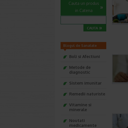
Cauta un produs
in Catena
Blogul de Sanatate
Farmacia Ta
Boli si Afectiuni
Metode de
diagnostic
Sistem imunitar
Remedii naturiste
Vitamine si
minerale
Noutati
medicamente