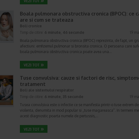
Boala pulmonara obstructiva cronica (BPOC): ce 
are si cum se trateaza
Boli cronice
Timp de citire:
6 minute, 46 secunde
19 ma
Boala pulmonara obstructiva cronica (BPOC) reprezinta, de fapt, un gr
afectiuni: emfizemul pulmonar si bronsita cronica. O persoana care suf
boala pulmonara obstructiva cronica poate avea una…
Tuse convulsiva: cauze si factori de risc, simptom
tratament
Boli ale sistemului respirator
Timp de citire:
6 minute, 35 secunde
19 ma
Tusea convulsiva este o infectie ce se manifesta printr-o tuse extrem de
violenta, denumita in mod popular si „tuse magareasca”. In termeni me
acest diagnostic poarta numele de pertussis,…