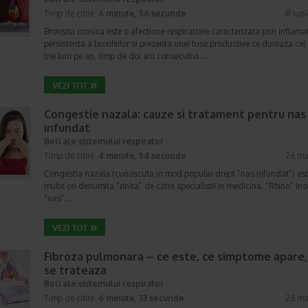
Timp de citire:
6 minute, 56 secunde
8 iun
Bronsita cronica este o afectiune respiratorie caracterizata prin inflama
persistenta a bronhiilor si prezenta unei tuse productive ce dureaza cel
trei luni pe an, timp de doi ani consecutivi.…
Congestie nazala: cauze si tratament pentru nas
infundat
Boli ale sistemului respirator
Timp de citire:
4 minute, 54 secunde
26 ma
Congestia nazala (cunoscuta in mod popular drept ”nas infundat”) es
multe ori denumita ”rinita” de catre specialistii in medicina. ”Rhino” i
”nas”…
Fibroza pulmonara – ce este, ce simptome apare
se trateaza
Boli ale sistemului respirator
Timp de citire:
6 minute, 33 secunde
26 ma