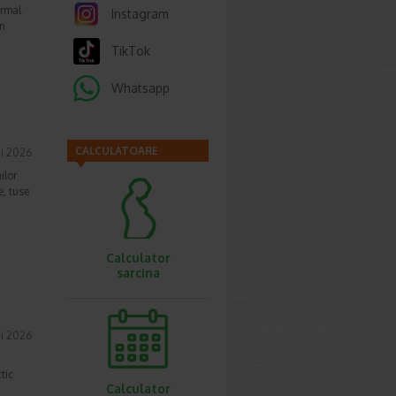
ormal
Instagram
in
TikTok
Whatsapp
CALCULATOARE
i 2026
ilor
e, tuse
Calculator
sarcina
i 2026
tic
Calculator