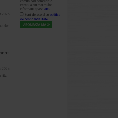
comunicari comerciale.
Pentru a citi mai multe
informatii apasa
aici
.
t 2026
Sunt de acord cu
politica
de confidentialitate
litelor
ament
ie 2026
hiile,