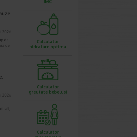
IMC
cauze
i 2026
up de
Calculator
era de
hidratare optima
e,
Calculator
greutate bebelusi
i 2026
dicali,
Calculator