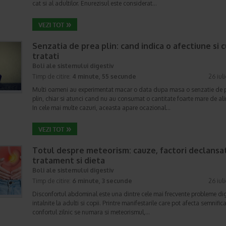
cat si al adultilor. Enurezisul este considerat…
Senzatia de prea plin: cand indica o afectiune si 
tratati
Boli ale sistemului digestiv
Timp de citire:
4 minute, 55 secunde
26 iul
Multi oameni au experimentat macar o data dupa masa o senzatie de 
plin, chiar si atunci cand nu au consumat o cantitate foarte mare de al
In cele mai multe cazuri, aceasta apare ocazional…
Totul despre meteorism: cauze, factori declansat
tratament si dieta
Boli ale sistemului digestiv
Timp de citire:
6 minute, 3 secunde
26 iul
Disconfortul abdominal este una dintre cele mai frecvente probleme di
intalnite la adulti si copii. Printre manifestarile care pot afecta semnifica
confortul zilnic se numara si meteorismul,…