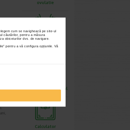
ovulatie
 si
nțelegem cum se navighează pe site-ul
ul căutărilor, pentru a măsura
za obiceiurilor dvs. de navigare.
i 2026
Calculator
greutate ideala
ile” pentru a vă configura opțiunile. Vă
diabet,
,
Calculator rata
metabolismului bazal
i 2026
i.
ani,
Calculator