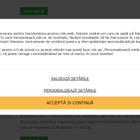
Siropuri de tuse naturale pentru diabetici: optiuni
recomandari
necesare pentru funcționarea acestui site web, folosim cookie-uri care ne ajută să î
Boli ale sistemului respirator
 în care funcționează site-ul, de exemplu, făcând rezultatele să fie mai exacte în caz
 noștri folosesc instrumente de urmărire pentru a oferi publicitate personalizată pe ba
Timp de citire:
6 minute, 47 secunde
20 ma
 pentru a fi de acord cu aceste utilizări sau puteți face clic pe „Personalizează setăr
Desi considerate de multi niste afectiuni banale, infectiile respiratorii
ial, vă puteți retrage consimțământul pe site-ul nostru în orice moment.
specifice sezonului rece constituie un factor de risc pentru pacientii cu 
deoarece in cazul lor pot cauza cresteri…
SALVEAZĂ SETĂRILE
Bronsiolita: semne si simptome, cauze, diagnostic
PERSONALIZEAZĂ SETĂRILE
tratament
Sanatate
ACCEPTĂ SI CONTINUĂ
Timp de citire:
6 minute, 1 secunda
19 ma
Bronsiolita este o infectie virala care afecteaza copiii mai mici de doi an
Bronsiolita determina ingustarea cailor respiratorii (bronhiole) din plam
ceea ce ingreuneaza respiratia. In cazul in…