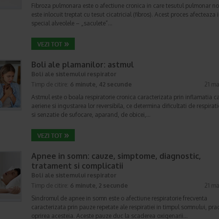
Fibroza pulmonara este o afectiune cronica in care tesutul pulmonar n
este inlocuit treptat cu tesut cicatricial (fibros). Acest proces afecteaza 
special alveolele – „saculete”…
Boli ale plamanilor: astmul
Boli ale sistemului respirator
Timp de citire:
6 minute, 42 secunde
21 ma
Astmul este o boala respiratorie cronica caracterizata prin inflamatia ca
aeriene si ingustarea lor reversibila, ce determina dificultati de respirati
si senzatie de sufocare, aparand, de obicei,…
Apnee in somn: cauze, simptome, diagnostic,
tratament si complicatii
Boli ale sistemului respirator
Timp de citire:
6 minute, 2 secunde
21 ma
Sindromul de apnee in somn este o afectiune respiratorie frecventa
caracterizata prin pauze repetate ale respiratiei in timpul somnului, prac
oprirea acesteia. Aceste pauze duc la scaderea oxigenarii…