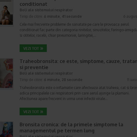
conditionat
Boli ale sistemului respirator
Timp de citire:
6 minute, 41 secunde
6 augus
Cele mai frecvente probleme de sanatate pe care le provoaca aerul
conditionat fac parte din categoria rinitelor, sinuzitelor, faringo-amigda
si otitelor, racelii, chiar pneumoniei, laringitei,…
Traheobronsita: ce este, simptome, cauze, trat
si preventie
Boli ale sistemului respirator
Timp de citire:
6 minute, 28 secunde
11 iun
Traheobronsita este o inflamatie care afecteaza atat traheea, cat si bron
adica principalele cai respiratorii prin care aerul ajunge la plamani.
Afectiunea apare frecvent in urma unei infectii virale…
Bronsita cronica: de la primele simptome la
managementul pe termen lung
Boli ale sistemului respirator