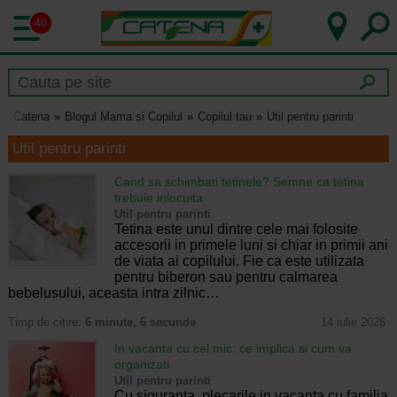
40
Catena
Blogul Mama si Copilul
Copilul tau
Util pentru parinti
Util pentru parinti
Cand sa schimbati tetinele? Semne ca tetina
trebuie inlocuita
Util pentru parinti
Tetina este unul dintre cele mai folosite
accesorii in primele luni si chiar in primii ani
de viata ai copilului. Fie ca este utilizata
pentru biberon sau pentru calmarea
bebelusului, aceasta intra zilnic…
Timp de citire:
6 minute, 6 secunde
14 iulie 2026
In vacanta cu cel mic: ce implica si cum va
organizati
Util pentru parinti
Cu siguranta, plecarile in vacanta cu familia