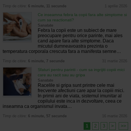
Timp de citire:
6 minute, 11 secunde
1 aprilie 2026
Ce inseamna febra la copii fara alte simptome si
cum sa reactionati?
Sanatate
Febra la copii este un subiect de mare
preocupare pentru orice parinte, mai ales
cand apare fara alte simptome. Daca
micutul dumneavoastra prezinta o
temperatura corporala crescuta fara a manifesta semne…
Timp de citire:
6 minute, 7 secunde
31 martie 2026
Sfaturi pentru parinti - cum sa ingrijiti copiii mici
care au racit sau au gripa
Sanatate
Racelile si gripa sunt printre cele mai
frecvente afectiuni care apar la copiii mici.
In primii ani de viata, sistemul imunitar al
copilului este inca in dezvoltare, ceea ce
inseamna ca organismul invata…
Timp de citire:
6 minute, 57 secunde
16 martie 2026
1
2
3
>
>>