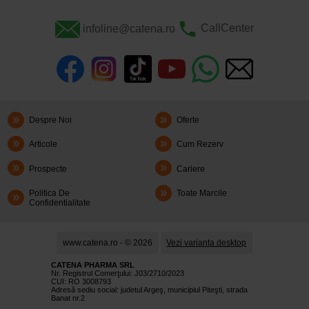
infoline@catena.ro
CallCenter
Despre Noi
Oferte
Articole
Cum Rezerv
Prospecte
Cariere
Politica De
Toate Marcile
Confidentialitate
www.catena.ro - © 2026
Vezi varianta desktop
CATENA PHARMA SRL
Nr. Registrul Comerţului: J03/2710/2023
CUI: RO 3008793
Adresă sediu social: judetul Argeş, municipiul Piteşti, strada
Banat nr.2