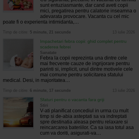
sunt entuziasmante, dar cand aveti copii
mici, pregatirea pentru calatorie inseamna o
adevarata provocare. Vacanta cu cel mic
poate fi o experienta intimidanta,…
Timp de citire:
5 minute, 21 secunde
13 iulie 2026
Impachetari febra copii: ghid complet pentru
scaderea febrei
Sanatate
Febra la copii reprezinta una dintre cele
mai frecvente cauze de ingrijorare pentru
parinti si, implicit, unul dintre motivele cele
mai comune pentru solicitarea sfatului
medical. Desi, in majoritatea…
Timp de citire:
6 minute, 17 secunde
13 iulie 2026
Sfaturi pentru o vacanta fara griji
Stiri
V-ati planificat concediul in urma cu mult
timp si de-abia asteptati sa va indreptati
spre destinatia aleasa pentru relaxare si
reincarcarea bateriilor. Ca sa iasa totul asa
cum va doriti, asigurati-va…