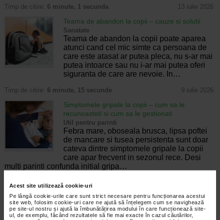
Timp de citire:
6 minute, 1 secunda
13 iulie 2026
Teama de abandon la copii – cauze si solutii
Sanatate
Teama de abandon la copii poate aparea
atunci cand cel mic simte ca persoana de
care este atasat ar putea pleca, nu s-ar mai
putea intoarce sau nu i-ar mai putea oferi
siguranta de care are nevoie. In…
Timp de citire:
6 minute, 15 secunde
9 iulie 2026
Simptomele gripale la copii – cum sa le
recunoasteti si cum sa le gestionati
Util pentru parinti
Febra mare, oboseala brusca, lipsa poftei
de mancare si tusea persistenta sunt doar
cateva dintre simptomele gripale la copii
care apar frecvent in sezonul rece. Desi
multi parinti confunda initial gripa…
Timp de citire:
6 minute, 15 secunde
1 mai 2026
Acest site utilizează cookie-uri
Pe lângă cookie-urile care sunt strict necesare pentru funcționarea acestui
Somatizarea la copii: ce inseamna, cum se
site web, folosim cookie-uri care ne ajută să înțelegem cum se navighează
manifesta si ce pot face parintii
pe site-ul nostru și ajută la îmbunătățirea modului în care funcționează site-
Util pentru parinti
ul, de exemplu, făcând rezultatele să fie mai exacte în cazul căutărilor,