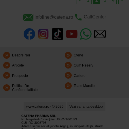
<
1
2
3
4
>
infoline@catena.ro
CallCenter
Despre Noi
Oferte
Articole
Cum Rezerv
Prospecte
Cariere
Politica De
Toate Marcile
Confidentialitate
www.catena.ro - © 2026
Vezi varianta desktop
CATENA PHARMA SRL
Nr. Registrul Comerţului: J03/2710/2023
CUI: RO 3008793
Adresă sediu social: judetul Argeş, municipiul Piteşti, strada