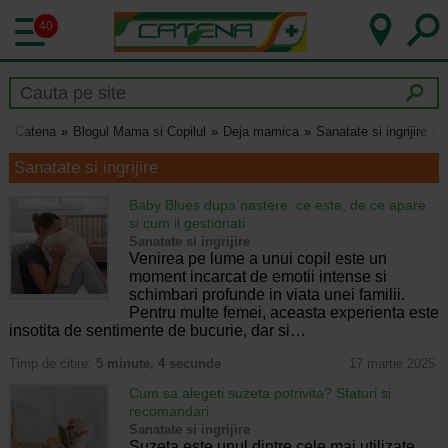
40
Catena
Blogul Mama si Copilul
Deja mamica
Sanatate si ingrijire
Sanatate si ingrijire
Baby Blues dupa nastere: ce este, de ce apare
si cum il gestionati
Sanatate si ingrijire
Venirea pe lume a unui copil este un
moment incarcat de emotii intense si
schimbari profunde in viata unei familii.
Pentru multe femei, aceasta experienta este
insotita de sentimente de bucurie, dar si…
Timp de citire:
5 minute, 4 secunde
17 martie 2025
Cum sa alegeti suzeta potrivita? Sfaturi si
recomandari
Sanatate si ingrijire
Suzeta este unul dintre cele mai utilizate