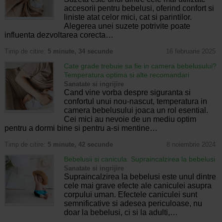
accesorii pentru bebelusi, oferind confort si
liniste atat celor mici, cat si parintilor.
Alegerea unei suzete potrivite poate
influenta dezvoltarea corecta…
Timp de citire:
5 minute, 34 secunde
16 februarie 2025
Cate grade trebuie sa fie in camera bebelusului?
Temperatura optima si alte recomandari
Sanatate si ingrijire
Cand vine vorba despre siguranta si
confortul unui nou-nascut, temperatura in
camera bebelusului joaca un rol esential.
Cei mici au nevoie de un mediu optim
pentru a dormi bine si pentru a-si mentine…
Timp de citire:
5 minute, 42 secunde
8 noiembrie 2024
Bebelusii si canicula. Supraincalzirea la bebelusi
Sanatate si ingrijire
Supraincalzirea la bebelusi este unul dintre
cele mai grave efecte ale caniculei asupra
corpului uman. Efectele caniculei sunt
semnificative si adesea periculoase, nu
doar la bebelusi, ci si la adulti,…