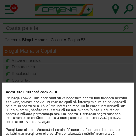
40
Catena
Blogul Mama si Copilul
Pagina 53
Blogul Mama si Copilul
Viitoare mamica
Deja mamica
Bebelusul tau
Copilul tau
Acest site utilizează cookie-uri
Pe lângă cookie-urile care sunt strict necesare pentru funcționarea acestui
site web, folosim cookie-uri care ne ajută să înțelegem cum se navighează
infoline@catena.ro
CallCenter
pe site-ul nostru și ajută la îmbunătățirea modului în care funcționează site-
ul, de exemplu, făcând rezultatele să fie mai exacte în cazul căutărilor,
pentru a măsura performanța site-ului nostru. Partenerii noștri folosesc
instrumente de urmărire pentru a oferi publicitate personalizată pe baza
obiceiurilor dvs. de navigare.
Puteți face clic pe „Acceptă si continuă” pentru a fi de acord cu aceste
utilizări sau puteți face clic pe „Personalizează setările” pentru a vă