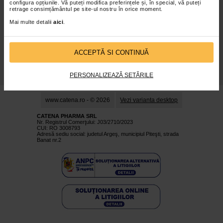
configura opțiunile. Vă puteți modifica preferințele și, în special, vă puteți
retrage consimțământul pe site-ul nostru în orice moment.
Despre Noi
Oferte
Mai multe detalii
aici
.
Articole
Cum Rezerv
Prospecte
Cariere
ACCEPTĂ SI CONTINUĂ
Politica De
Toate Marcile
Confidentialitate
PERSONALIZEAZĂ SETĂRILE
www.catena.ro - © 2026
Vezi varianta desktop
CATENA PHARMA SRL
Nr. Registrul Comerţului: J03/2710/2023
CUI: RO 3008793
Adresă sediu social: judetul Argeş, municipiul Piteşti, strada
Banat nr.2