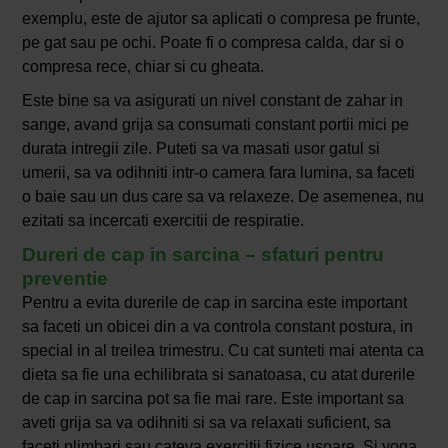
exemplu, este de ajutor sa aplicati o compresa pe frunte,
pe gat sau pe ochi. Poate fi o compresa calda, dar si o
compresa rece, chiar si cu gheata.
Este bine sa va asigurati un nivel constant de zahar in
sange, avand grija sa consumati constant portii mici pe
durata intregii zile. Puteti sa va masati usor gatul si
umerii, sa va odihniti intr-o camera fara lumina, sa faceti
o baie sau un dus care sa va relaxeze. De asemenea, nu
ezitati sa incercati exercitii de respiratie.
Dureri de cap in sarcina
– sfaturi pentru
preventie
Pentru a evita durerile de cap in sarcina este important
sa faceti un obicei din a va controla constant postura, in
special in al treilea trimestru. Cu cat sunteti mai atenta ca
dieta sa fie una echilibrata si sanatoasa, cu atat durerile
de cap in sarcina pot sa fie mai rare. Este important sa
aveti grija sa va odihniti si sa va relaxati suficient, sa
faceti plimbari sau cateva exercitii fizice usoare. Si yoga