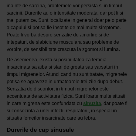
inainte de sarcina, problemele vor persista si in timpul
sarcinii. Durerile au o intensitate moderata, dar pot fi si
mai puternice. Sunt localizate in general doar pe o parte
a capului si pot sa fie insotite de mai multe simptome.
Poate fi vorba despre senzatie de amortire si de
intepaturi, de slabiciune musculara sau probleme de
vorbire, de sensibilitate crescuta la zgomot si lumina.
De asemenea, exista si posibilitatea ca femeia
insarcinata sa aiba si stari de greata sau varsaturi in
timpul migrenelor. Atunci cand nu sunt tratate, migrenele
pot sa se agraveze in urmatoarele trei zile dupa debut.
Senzatia de disconfort in timpul migrenelor este
accentuata de activitatea fizica. Sunt foarte multe situatii
in care migrena este confundata cu
sinuzita
, dar poate fi
si consecinta a unei infectii respiratorii, in special in
situatia femeilor insarcinate care au febra.
Durerile de cap sinusale