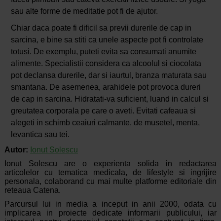
sau alte forme de meditatie pot fi de ajutor.
Chiar daca poate fi dificil sa previi durerile de cap in
sarcina, e bine sa stiti ca unele aspecte pot fi controlate
totusi. De exemplu, puteti evita sa consumati anumite
alimente. Specialistii considera ca alcoolul si ciocolata
pot declansa durerile, dar si iaurtul, branza maturata sau
smantana. De asemenea, arahidele pot provoca dureri
de cap in sarcina. Hidratati-va suficient, luand in calcul si
greutatea corporala pe care o aveti. Evitati cafeaua si
alegeti in schimb ceaiuri calmante, de musetel, menta,
levantica sau tei.
Autor:
Ionut Solescu
Ionut Solescu are o experienta solida in redactarea
articolelor cu tematica medicala, de lifestyle si ingrijire
personala, colaborand cu mai multe platforme editoriale din
reteaua Catena.
Parcursul lui in media a inceput in anii 2000, odata cu
implicarea in proiecte dedicate informarii publicului, iar