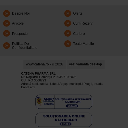
Despre Noi
Oferte
Articole
Cum Rezerv
Prospecte
Cariere
Politica De
Toate Marcile
Confidentialitate
www.catena.ro - © 2026
Vezi varianta desktop
CATENA PHARMA SRL
Nr. Registrul Comerţului: J03/2710/2023
CUI: RO 3008793
Adresă sediu social: judetul Argeş, municipiul Piteşti, strada
Banat nr.2