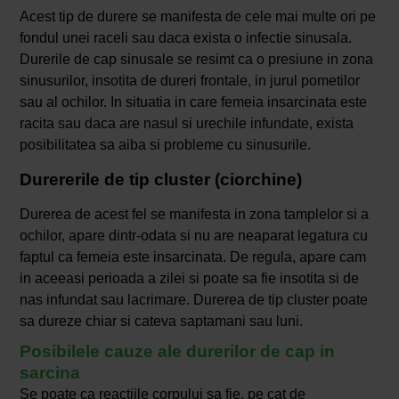
Acest tip de durere se manifesta de cele mai multe ori pe
fondul unei raceli sau daca exista o infectie sinusala.
Durerile de cap sinusale se resimt ca o presiune in zona
sinusurilor, insotita de dureri frontale, in jurul pometilor
sau al ochilor. In situatia in care femeia insarcinata este
racita sau daca are nasul si urechile infundate, exista
posibilitatea sa aiba si probleme cu sinusurile.
Durererile de tip cluster (ciorchine)
Durerea de acest fel se manifesta in zona tamplelor si a
ochilor, apare dintr-odata si nu are neaparat legatura cu
faptul ca femeia este insarcinata. De regula, apare cam
in aceeasi perioada a zilei si poate sa fie insotita si de
nas infundat sau lacrimare. Durerea de tip cluster poate
sa dureze chiar si cateva saptamani sau luni.
Posibilele cauze ale durerilor de cap in
sarcina
Se poate ca reactiile corpului sa fie, pe cat de