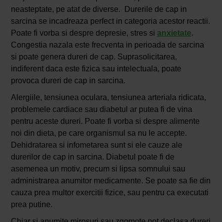
neasteptate, pe atat de diverse. Durerile de cap in
sarcina se incadreaza perfect in categoria acestor reactii.
Poate fi vorba si despre depresie, stres si
anxietate
.
Congestia nazala este frecventa in perioada de sarcina
si poate genera dureri de cap. Suprasolicitarea,
indiferent daca este fizica sau intelectuala, poate
provoca dureri de cap in sarcina.
Alergiile, tensiunea oculara, tensiunea arteriala ridicata,
problemele cardiace sau diabetul ar putea fi de vina
pentru aceste dureri. Poate fi vorba si despre alimente
noi din dieta, pe care organismul sa nu le accepte.
Dehidratarea si infometarea sunt si ele cauze ale
durerilor de cap in sarcina. Diabetul poate fi de
asemenea un motiv, precum si lipsa somnului sau
administrarea anumitor medicamente. Se poate sa fie din
cauza prea multor exercitii fizice, sau pentru ca executati
prea putine.
Chiar si anumite mirosuri sau zgomote pot declasa dureri