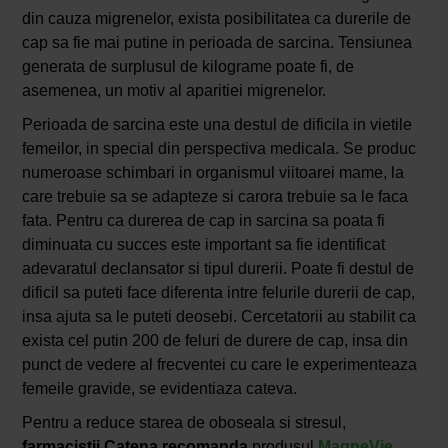
din cauza migrenelor, exista posibilitatea ca durerile de
cap sa fie mai putine in perioada de sarcina. Tensiunea
generata de surplusul de kilograme poate fi, de
asemenea, un motiv al aparitiei migrenelor.
Perioada de sarcina este una destul de dificila in vietile
femeilor, in special din perspectiva medicala. Se produc
numeroase schimbari in organismul viitoarei mame, la
care trebuie sa se adapteze si carora trebuie sa le faca
fata. Pentru ca durerea de cap in sarcina sa poata fi
diminuata cu succes este important sa fie identificat
adevaratul declansator si tipul durerii. Poate fi destul de
dificil sa puteti face diferenta intre felurile durerii de cap,
insa ajuta sa le puteti deosebi. Cercetatorii au stabilit ca
exista cel putin 200 de feluri de durere de cap, insa din
punct de vedere al frecventei cu care le experimenteaza
femeile gravide, se evidentiaza cateva.
Pentru a reduce starea de oboseala si stresul,
farmacistii Catena recomanda
produsul
MagneVie