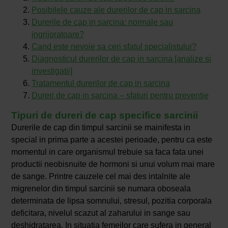
Posibilele cauze ale durerilor de cap in sarcina
Durerile de cap in sarcina: normale sau
ingrijoratoare?
Cand este nevoie sa ceri sfatul specialistului?
Diagnosticul durerilor de cap in sarcina [analize si
investigatii]
Tratamentul durerilor de cap in sarcina
Dureri de cap in sarcina – sfaturi pentru preventie
Tipuri de dureri de cap specifice sarcinii
Durerile de cap din timpul sarcinii se mainifesta in
special in prima parte a acestei perioade, pentru ca este
momentul in care organismul trebuie sa faca fata unei
productii neobisnuite de hormoni si unui volum mai mare
de sange. Printre cauzele cel mai des intalnite ale
migrenelor din timpul sarcinii se numara oboseala
determinata de lipsa somnului, stresul, pozitia corporala
deficitara, nivelul scazut al zaharului in sange sau
deshidratarea. In situatia femeilor care sufera in general