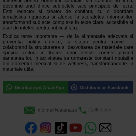
interesul pentru domeniul sanatatii s-a conturat in timp,
devenind unul dintre subiectele sale principale de lucru.
Este redactor si creator de continut, cu o abordare
jurnalistica riguroasa si atentie la acuratetea informatiilor,
transformand subiecte complexe in texte clare, accesibile si
usor de inteles pentru publicul larg.
Explica teme importante — de la alimentatie adecvata si
preventia bolilor cronice, la sfaturi pentru mame —
colaborand la structurarea si dezvoltarea de materiale care
sprijina cititorii in luarea unor decizii corecte privind
sanatatea lor. In activitatea sa urmareste constant noutatile
din domeniul medical si de wellness, transformandu-le in
materiale utile.
Distribuie pe WhatsApp
Distribuie pe Facebook
infoline@catena.ro
CallCenter