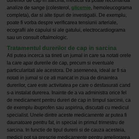
durerilor de cap in sarcina, medicul va poate recomanda
analize de sange (colesterol,
glicemie
, hemoleucograma
completa), dar si alte tipuri de investigatii. De exemplu,
poate fi vorba despre verificarea tensiunii arteriale,
ecografii ale capului si ale gatului, electrocardiograma
sau un consult oftalmologic.
Tratamentul durerilor de cap in sarcina
Ati putea incerca sa tineti un jurnal in care sa notati orele
la care apar durerile de cap, precum si eventuale
particularitati ale acestora. De asemenea, ideal ar fi sa
notati in jurnal si ce ati mancat in ziua de dinaintea
durerilor, care este activitatea pe care o desfasurati cand
s-a instalat durerea. Inainte de a va administra orice fel
de medicament pentru dureri de cap in timpul sarcinii, ca
de exemplu ibuprofen sau aspirina, discutati cu medicul
specialist. Unele dintre aceste medicamente ar putea fi
daunatoare pentru fat, in special in primul trimestru de
sarcina. In functie de tipul durerii si de cauza acesteia,
medicii pot sa prescrie medicamente pentru ameliorarea