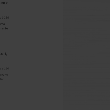
cum o
ie 2026
prea
imente.
ori,
ie 2026
gestive
tiv