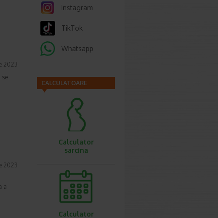
Instagram
TikTok
Whatsapp
ie 2023
 se
CALCULATOARE
Calculator
sarcina
e 2023
i
a a
Calculator