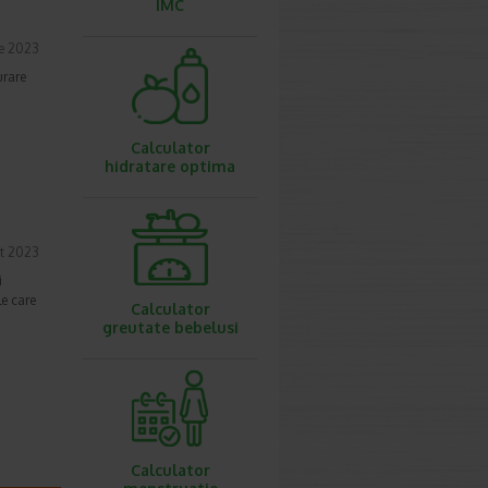
IMC
ie 2023
urare
Calculator
hidratare optima
t 2023
i
le care
Calculator
greutate bebelusi
Calculator