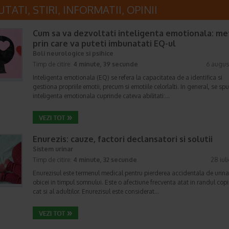
TATI, STIRI, INFORMATII, OPINII
Cum sa va dezvoltati inteligenta emotionala: m
prin care va puteti imbunatati EQ-ul
Boli neurologice si psihice
Timp de citire:
4 minute, 39 secunde
6 augus
Inteligenta emotionala (EQ) se refera la capacitatea de a identifica si
gestiona propriile emotii, precum si emotiile celorlalti. In general, se sp
inteligenta emotionala cuprinde cateva abilitati:…
Enurezis: cauze, factori declansatori si solutii
Sistem urinar
Timp de citire:
4 minute, 32 secunde
28 iul
Enurezisul este termenul medical pentru pierderea accidentala de urina
obicei in timpul somnului. Este o afectiune frecventa atat in randul copii
cat si al adultilor. Enurezisul este considerat…