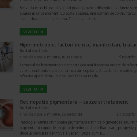
Senzatia de ochi uscati si iritati poate provoca disconfort si durere si p
aparea in orice moment. Cu toate acestea, unii oameni se confrunta cu 
uscati doar in lunile de iarna. Din cauza acestui…
Hipermetropie: factori de risc, manifestari, trat
Boli ale ochiului
Timp de citire:
6 minute, 18 secunde
9 noiembr
Termenul de hipermetropie defineste cea mai frecventa eroare de refract
care se confrunta o persoana inca din copilarie. Aceasta stare patolog
refractie apare dintr-un viciu care face ca razele…
Retinopatie pigmentara – cauze si tratament
Boli ale ochiului
Timp de citire:
6 minute, 26 secunde
24 octombri
Patologia numita retinopatie pigmentara (retinitis pigmentosa sau retin
pigmentara) cuprinde un grup de retinopatii ereditare care, progresiv, 
duce la pierderea definitiva a vederii. Dupa cum si…