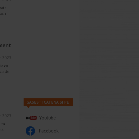
oate
ochi
ament
ie 2023
ie cu
ica de
GASESTI CATENA SI PE
e 2023
Youtube
ita
pot
Facebook