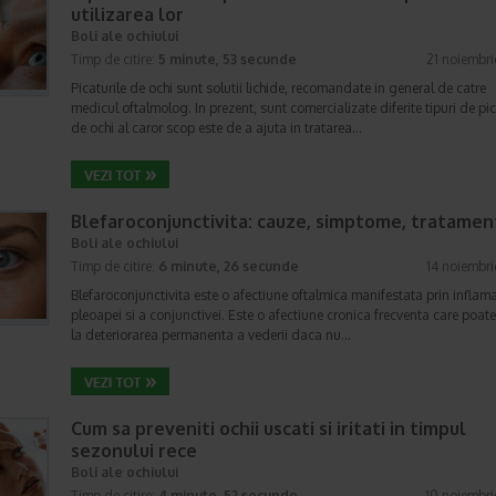
utilizarea lor
Boli ale ochiului
Timp de citire:
5 minute, 53 secunde
21 noiembr
Picaturile de ochi sunt solutii lichide, recomandate in general de catre
medicul oftalmolog. In prezent, sunt comercializate diferite tipuri de pic
de ochi al caror scop este de a ajuta in tratarea…
Blefaroconjunctivita: cauze, simptome, tratamen
Boli ale ochiului
Timp de citire:
6 minute, 26 secunde
14 noiembr
Blefaroconjunctivita este o afectiune oftalmica manifestata prin inflam
pleoapei si a conjunctivei. Este o afectiune cronica frecventa care poat
la deteriorarea permanenta a vederii daca nu…
Cum sa preveniti ochii uscati si iritati in timpul
sezonului rece
Boli ale ochiului
Timp de citire:
4 minute, 52 secunde
10 noiembr