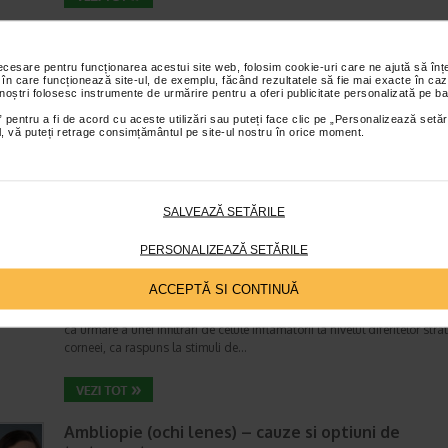
Miopie: cauze, simptome, tratament
Boli ale ochiului
necesare pentru funcționarea acestui site web, folosim cookie-uri care ne ajută să î
Timp de citire:
6 minute, 50 secunde
19 septembr
 în care funcționează site-ul, de exemplu, făcând rezultatele să fie mai exacte în caz
 noștri folosesc instrumente de urmărire pentru a oferi publicitate personalizată pe ba
Miopia este un viciu de refractie care afecteaza vederea la distanta. Ap
 pentru a fi de acord cu aceste utilizări sau puteți face clic pe „Personalizează setăr
atunci cand forma ochiului (sau forma anumitor parti ale ochiului) face
ial, vă puteți retrage consimțământul pe site-ul nostru în orice moment.
razele de lumina sa se refracte (sa-si schimbe directia)…
SALVEAZĂ SETĂRILE
Ce este keratita, ce cauze are si care este
tratamentul recomandat
PERSONALIZEAZĂ SETĂRILE
Boli ale ochiului
Timp de citire:
6 minute, 18 secunde
15 septembr
ACCEPTĂ SI CONTINUĂ
Sub denumirea de keratita pot fi descrise mai multe patologii clinice ca
ca urmare a unei infiltrari de celule inflamatorii la nivelul diferitelor strat
corneei, ca raspuns la stimuli de…
Ambliopie (ochi lenes) – cauze si optiuni de