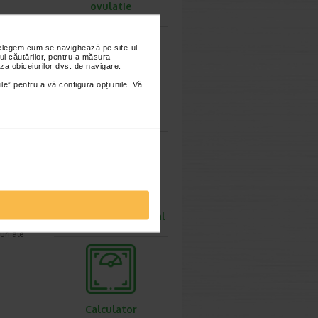
ovulatie
nțelegem cum se navighează pe site-ul
ie 2023
ul căutărilor, pentru a măsura
za obiceiurilor dvs. de navigare.
are
ile” pentru a vă configura opțiunile. Vă
 ca
Calculator
greutate ideala
ie 2023
Calculator rata
metabolismului bazal
re apar
uri ale
Calculator