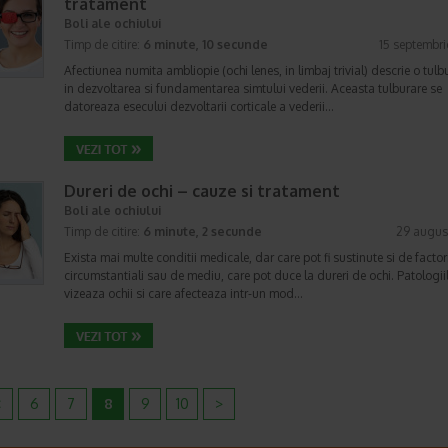
tratament
Boli ale ochiului
Timp de citire:
6 minute, 10 secunde
15 septembr
Afectiunea numita ambliopie (ochi lenes, in limbaj trivial) descrie o tulb
in dezvoltarea si fundamentarea simtului vederii. Aceasta tulburare se
datoreaza esecului dezvoltarii corticale a vederii…
Dureri de ochi – cauze si tratament
Boli ale ochiului
Timp de citire:
6 minute, 2 secunde
29 augus
Exista mai multe conditii medicale, dar care pot fi sustinute si de factor
circumstantiali sau de mediu, care pot duce la dureri de ochi. Patologii
vizeaza ochii si care afecteaza intr-un mod…
<
6
7
8
9
10
>