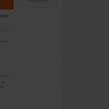
menstruatie
etode
t 2026
une ca
ie 2026
, de
lor,