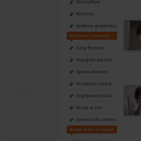
Detoxifiere
Nutritie
Arderea grasimilor
Blogul de Frumusete
Tonica
Corp frumos
Ingrijirea parului
Igiena dentara
Protectie solara
Ingrijirea tenului
Moda si stil
Secrete de vedete
Blogul Mama si Copilul