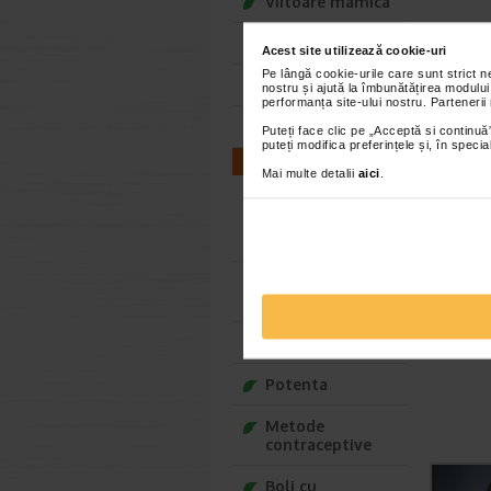
Viitoare mamica
Deja mamica
Acest site utilizează cookie-uri
Pe lângă cookie-urile care sunt strict 
Bebelusul tau
nostru și ajută la îmbunătățirea modului
performanța site-ului nostru. Partenerii
Copilul tau
Puteți face clic pe „Acceptă si continuă”
puteți modifica preferințele și, în spec
Blogul Safe for You
Mai multe detalii
aici
.
Fertilitate /
Infertilitate
barbati
Fertilitate /
Infertilitate femei
Relatia de cuplu
Potenta
Metode
contraceptive
Boli cu