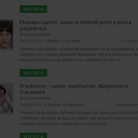
Pleoape cazute: cauze si remedii pentru ptoza
palpebrala
Boli ale ochiului
Timp de citire:
5 minute, 0 secunde
12 octombr
Fenomenul de pleoape cazute poarta denumirea de ptoza palpebrala si
manifesta prin caderea pleoapelor superioare. Cele mai multe cazuri de
pleoape cazute au cauze genetice sau o problema la ochi. In…
Prezbitism – cauze, manifestari, diagnostic si
tratament
Boli ale ochiului
Timp de citire:
6 minute, 49 secunde
26 septembri
Termenul de prezbitism defineste fenomenul de diminuare a elasticitati
cristalinului, structura de baza a ochiului, care ajuta la formarea corect
imaginilor. Elasticitatea cristalinului, in mod normal,…