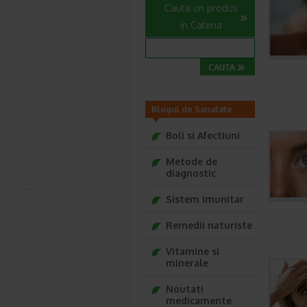
Cauta un produs
in Catena
Blogul de Sanatate
Farmacia Ta
Boli si Afectiuni
Metode de
diagnostic
Sistem imunitar
Remedii naturiste
Vitamine si
minerale
Noutati
medicamente