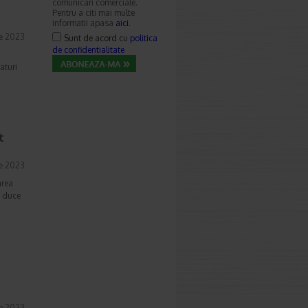
comunicari comerciale.
Pentru a citi mai multe
informatii apasa
aici
.
ie 2023
Sunt de acord cu
politica
de confidentialitate
aturi
t
ie 2023
area
e duce
ie 2023