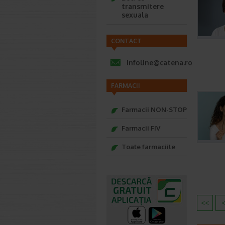
transmitere
sexuala
CONTACT
infoline@catena.ro
FARMACII
Farmacii NON-STOP
Farmacii FIV
Toate farmaciile
<<