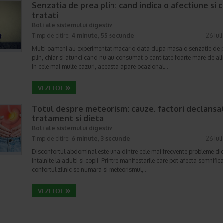
Senzatia de prea plin: cand indica o afectiune si 
tratati
Boli ale sistemului digestiv
Timp de citire:
4 minute, 55 secunde
26 iul
Multi oameni au experimentat macar o data dupa masa o senzatie de 
plin, chiar si atunci cand nu au consumat o cantitate foarte mare de al
In cele mai multe cazuri, aceasta apare ocazional…
Totul despre meteorism: cauze, factori declansat
tratament si dieta
Boli ale sistemului digestiv
Timp de citire:
6 minute, 3 secunde
26 iul
Disconfortul abdominal este una dintre cele mai frecvente probleme di
intalnite la adulti si copii. Printre manifestarile care pot afecta semnifica
confortul zilnic se numara si meteorismul,…