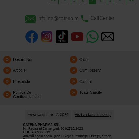
<<
<
5
6
7
8
9
>
>>
infoline@catena.ro
CallCenter
Despre Noi
Oferte
Articole
Cum Rezerv
Prospecte
Cariere
Politica De
Toate Marcile
Confidentialitate
www.catena.ro - © 2026
Vezi varianta desktop
CATENA PHARMA SRL
Nr. Registrul Comerţului: J03/2710/2023
CUI: RO 3008793
Adresă sediu social: judetul Argeş, municipiul Piteşti, strada