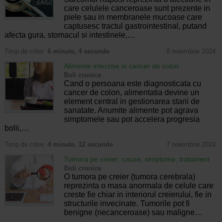
care celulele canceroase sunt prezente in
piele sau in membranele mucoase care
captusesc tractul gastrointestinal, putand
afecta gura, stomacul si intestinele,…
Timp de citire:
6 minute, 4 secunde
8 noiembrie 2024
Alimente interzise in cancer de colon
Boli cronice
Cand o persoana este diagnosticata cu
cancer de colon, alimentatia devine un
element central in gestionarea starii de
sanatate. Anumite alimente pot agrava
simptomele sau pot accelera progresia
bolii,…
Timp de citire:
4 minute, 12 secunde
7 noiembrie 2024
Tumora pe creier: cauze, simptome, tratament
Boli cronice
O tumora pe creier (tumora cerebrala)
reprezinta o masa anormala de celule care
creste fie chiar in interiorul creierului, fie in
structurile invecinate. Tumorile pot fi
benigne (necanceroase) sau maligne…