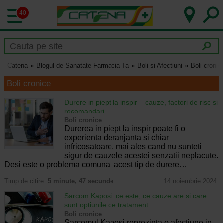
40
Catena
Blogul de Sanatate Farmacia Ta
Boli si Afectiuni
Boli cronic
Boli cronice
Durere in piept la inspir – cauze, factori de risc si
recomandari
Boli cronice
Durerea in piept la inspir poate fi o
experienta deranjanta si chiar
infricosatoare, mai ales cand nu sunteti
sigur de cauzele acestei senzatii neplacute.
Desi este o problema comuna, acest tip de durere…
Timp de citire:
5 minute, 47 secunde
14 noiembrie 2024
Sarcom Kaposi: ce este, ce cauze are si care
sunt optiunile de tratament
Boli cronice
Sarcomul Kaposi reprezinta o afectiune in