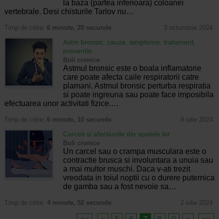
la baza (partea inferioara) coloanei
vertebrale. Desi chisturile Tarlov nu…
Timp de citire:
6 minute, 20 secunde
3 octombrie 2024
Astm bronsic: cauze, simptome, tratament,
preventie
Boli cronice
Astmul bronsic este o boala inflamatorie
care poate afecta caile respiratorii catre
plamani. Astmul bronsic perturba respiratia
si poate ingreuna sau poate face imposibila
efectuarea unor activitati fizice.…
Timp de citire:
6 minute, 10 secunde
9 iulie 2024
Carceii si afectiunile din spatele lor
Boli cronice
Un carcel sau o crampa musculara este o
contractie brusca si involuntara a unuia sau
a mai multor muschi. Daca v-ati trezit
vreodata in toiul noptii cu o durere puternica
de gamba sau a fost nevoie sa…
Timp de citire:
4 minute, 52 secunde
2 iulie 2024