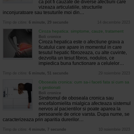
ca pot fi cauzate de diverse afectiuni care
vizeaza articulatiile, structurile
inconjuratoare sau tesuturile moi din…
Timp de citire:
6 minute, 29 secunde
14 decembrie 2023
Ciroza hepatica: simptome, cauze, tratament
Boli cronice
Ciroza hepatica este o afectiune grava a
ficatului care apare in momentul in care
tesutul hepatic fibrozeaza, cu alte cuvinte,
dezvolta un tesut fibros, nodulos, ce
impiedica buna functionare a celulelor…
Timp de citire:
6 minute, 51 secunde
29 noiembrie 2023
Oboseala cronica: cum sa-i faceti fata si cum sa
o gestionati
Boli cronice
Sindromul de oboseala cronica sau
encefalomielita mialgica afecteaza sistemul
nervos al pacientilor si poate aparea la
persoanele de orice varsta. Dupa nume, se
caracterizeaza prin aparitia durerilor…
Timp de citire:
4 minute, 7 secunde
10 noiembrie 2023