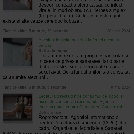
deseori cu reactia alergica sau cu infectii
virale, in mod obisnuit cu Herpes simplex
(herpesul bucal). Cu toate acestea, pot
exista si alte cauze care duc la buze…
Timp de citire:
5 minute, 39 secunde
20 iunie 2024
Afectiuni intalnite mai des la femei decat la
barbati
Boli autoimune
Fiecare dintre noi are propriile particularitati
in ceea ce priveste sanatatea, iar o parte
dintre acestea sunt determinate chiar de
sexul avut. De-a lungul anilor, s-a constatat
ca anumite afectiuni…
Timp de citire:
6 minute, 5 secunde
8 mai 2024
Legatura directa dintre consumul de alcool si
riscul de cancer. Ce recomanda Agentia
Internationala pentru Cercetarea Cancerului
Boli cronice
Reprezentantii Agentiei Internationale
pentru Cercetarea Cancerului (IARC), din
cadrul Organizatiei Mondiale a Sanatatii
(OMS), trag un semnal de alarma asupra nevoii urgente de a