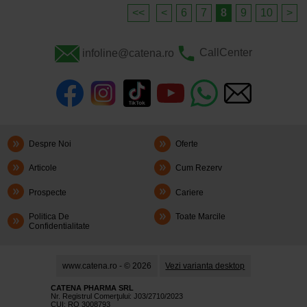
<<
<
6
7
8
9
10
>
infoline@catena.ro
CallCenter
Despre Noi
Oferte
Articole
Cum Rezerv
Prospecte
Cariere
Politica De
Toate Marcile
Confidentialitate
www.catena.ro - © 2026
Vezi varianta desktop
CATENA PHARMA SRL
Nr. Registrul Comerţului: J03/2710/2023
CUI: RO 3008793