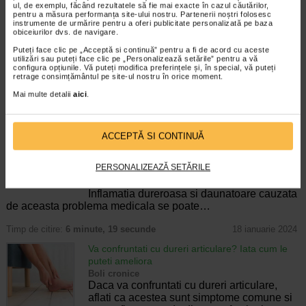
diagnostic si tratament
ul, de exemplu, făcând rezultatele să fie mai exacte în cazul căutărilor,
pentru a măsura performanța site-ului nostru. Partenerii noștri folosesc
Boli cronice
instrumente de urmărire pentru a oferi publicitate personalizată pe baza
Varianta mai persistenta a laringitei, si
obiceiurilor dvs. de navigare.
anume laringita cronica, dureaza cel putin 3
Puteți face clic pe „Acceptă si continuă” pentru a fi de acord cu aceste
saptamani, putand fi insotita si de alte
utilizări sau puteți face clic pe „Personalizează setările” pentru a vă
simptome. In continuare, vom discuta mai
configura opțiunile. Vă puteți modifica preferințele și, în special, vă puteți
retrage consimțământul pe site-ul nostru în orice moment.
pe larg despre acest fenomen inflamatoriu…
Mai multe detalii
aici
.
Timp de citire:
5 minute, 27 secunde
18 ianuarie 2024
Manifestarile si complicatiile cardiovasculare in
lupus
ACCEPTĂ SI CONTINUĂ
Boli autoimune
Lupusul, o boala autoimuna in care
PERSONALIZEAZĂ SETĂRILE
organismul ataca propriul tesut sanatos,
afecteaza pacientii in tot felul de moduri.
Inflamatia dureroasa si daunatoare cauzata
de aceasta problema medicala se poate…
Timp de citire:
6 minute, 19 secunde
18 ianuarie 2024
Va confruntati cu dureri articulare? Iata cum le
puteti ameliora
Boli cronice
Daca va confruntati cu dureri articulare,
aflati ca acestea sunt simptome comune si