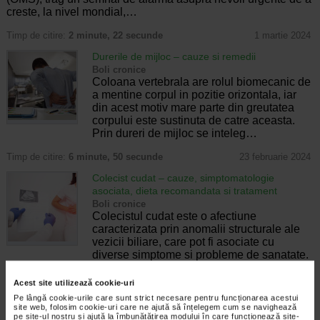
creste, la nivel mondial,…
Timp de citire:
2 minute, 22 secunde
1 martie 2024
Durerile de mijloc – cauze si remedii
Boli cronice
Coloana vertebrala are rolul biomecanic de
a mentine corpul in pozitie orizontala, iar
din acest motiv mare parte din greutatea
corpului este sustinuta de catre aceasta.
Prin dureri de mijloc se inteleg…
Timp de citire:
6 minute, 50 secunde
23 februarie 2024
Colecist cudat – cauze, simptomatologie
asociata, dieta recomandata si tratament
Boli cronice
Colecistul cudat este o afectiune
caracterizata prin anomalii structurale ale
vezicii biliare, care pot fi asociate cu
diverse simptome si probleme de sanatate.
Colecistul cudat este o afectiune relativ…
Acest site utilizează cookie-uri
Timp de citire:
6 minute, 10 secunde
7 februarie 2024
Pe lângă cookie-urile care sunt strict necesare pentru funcționarea acestui
site web, folosim cookie-uri care ne ajută să înțelegem cum se navighează
Laringita cronica – factori de risc, simptome,
pe site-ul nostru și ajută la îmbunătățirea modului în care funcționează site-