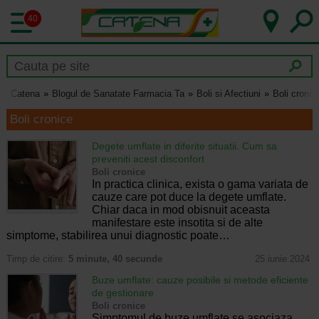
40
Catena
Blogul de Sanatate Farmacia Ta
Boli si Afectiuni
Boli cronic
Boli cronice
Degete umflate in diferite situatii. Cum sa
preveniti acest disconfort
Boli cronice
In practica clinica, exista o gama variata de
cauze care pot duce la degete umflate.
Chiar daca in mod obisnuit aceasta
manifestare este insotita si de alte
simptome, stabilirea unui diagnostic poate…
Timp de citire:
5 minute, 40 secunde
25 iunie 2024
Buze umflate: cauze posibile si metode eficiente
de gestionare
Boli cronice
Simptomul de buze umflate se asociaza