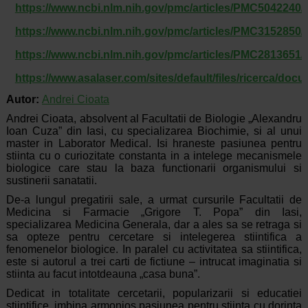
https://www.ncbi.nlm.nih.gov/pmc/articles/PMC5042240/
https://www.ncbi.nlm.nih.gov/pmc/articles/PMC3152850/
https://www.ncbi.nlm.nih.gov/pmc/articles/PMC2813651/
https://www.asalaser.com/sites/default/files/ricerca/do
Autor:
Andrei Cioata
Andrei Cioata, absolvent al Facultatii de Biologie „Alexandru
Ioan Cuza” din Iasi, cu specializarea Biochimie, si al unui
master in Laborator Medical. Isi hraneste pasiunea pentru
stiinta cu o curiozitate constanta in a intelege mecanismele
biologice care stau la baza functionarii organismului si
sustinerii sanatatii.
De-a lungul pregatirii sale, a urmat cursurile Facultatii de
Medicina si Farmacie „Grigore T. Popa” din Iasi,
specializarea Medicina Generala, dar a ales sa se retraga si
sa opteze pentru cercetare si intelegerea stiintifica a
fenomenelor biologice. In paralel cu activitatea sa stiintifica,
este si autorul a trei carti de fictiune – intrucat imaginatia si
stiinta au facut intotdeauna „casa buna”.
Dedicat in totalitate cercetarii, popularizarii si educatiei
stiintifice, imbina armonios pasiunea pentru stiinta cu dorinta