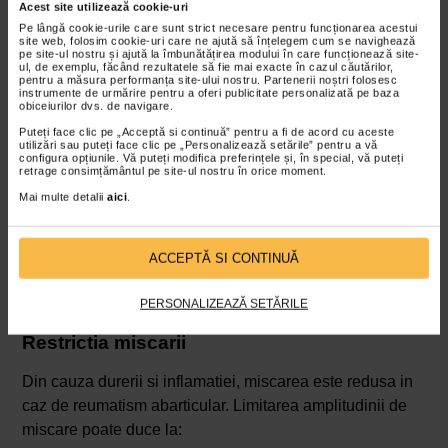
Acest site utilizează cookie-uri
Inflamatia
Pe lângă cookie-urile care sunt strict necesare pentru funcționarea acestui
site web, folosim cookie-uri care ne ajută să înțelegem cum se navighează
Inflamatia este o manifestare generala in caz de
pe site-ul nostru și ajută la îmbunătățirea modului în care funcționează site-
ul, de exemplu, făcând rezultatele să fie mai exacte în cazul căutărilor,
reumatism abarticular. Acesta se poate prezenta sub
pentru a măsura performanța site-ului nostru. Partenerii noștri folosesc
instrumente de urmărire pentru a oferi publicitate personalizată pe baza
forma de:
obiceiurilor dvs. de navigare.
Puteți face clic pe „Acceptă si continuă” pentru a fi de acord cu aceste
edem
: umflarea localizata in jurul structurilor
utilizări sau puteți face clic pe „Personalizează setările” pentru a vă
afectate (mai ales in cazurile de bursita sau
configura opțiunile. Vă puteți modifica preferințele și, în special, vă puteți
retrage consimțământul pe site-ul nostru în orice moment.
tendinita);
Mai multe detalii
aici
.
eritem
: pielea din zona afectata este rosie si calda
la atingere;
crepitatii osoase
: acestea sunt zgomote patologice
ACCEPTĂ SI CONTINUĂ
care se aud in timpul miscarii, si apar mai ales in
caz de tendinita cronica.
PERSONALIZEAZĂ SETĂRILE
Restrictia miscarii
Din cauza durerii si inflamatiei, miscarea este redusa in
caz de reumatism abarticular. Limitarea amplitudinii de
miscare poate duce la: