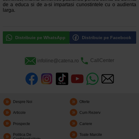
de a educa si de a-si impartasi cunostintele cu o audienta
larga.
Distribuie pe WhatsApp
Distribuie pe Facebook
infoline@catena.ro
CallCenter
Despre Noi
Oferte
Articole
Cum Rezerv
Prospecte
Cariere
Politica De
Toate Marcile
Confidentialitate