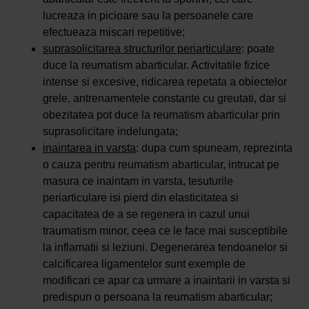
lucreaza in picioare sau la persoanele care
efectueaza miscari repetitive;
suprasolicitarea structurilor periarticulare
: poate
duce la reumatism abarticular. Activitatile fizice
intense si excesive, ridicarea repetata a obiectelor
grele, antrenamentele constante cu greutati, dar si
obezitatea pot duce la reumatism abarticular prin
suprasolicitare indelungata;
inaintarea in varsta
: dupa cum spuneam, reprezinta
o cauza pentru reumatism abarticular, intrucat pe
masura ce inaintam in varsta, tesuturile
periarticulare isi pierd din elasticitatea si
capacitatea de a se regenera in cazul unui
traumatism minor, ceea ce le face mai susceptibile
la inflamatii si leziuni. Degenerarea tendoanelor si
calcificarea ligamentelor sunt exemple de
modificari ce apar ca urmare a inaintarii in varsta si
predispun o persoana la reumatism abarticular;