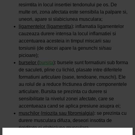
resimtita in locul insertiei tendonului pe os. De
multe ori, zona afectata este sensibila la palpare si,
uneori, apare si slabiciunea musculara;
ligamentelor (ligamentita)
: inflamatia ligamentelor
cauzeaza durere intensa la locul inflamatiei si
accentuarea acesteia in timpul miscarii sau
torsiunii (de obicei apare la genunchi si/sau
picioare);
burselor (
bursita
)
: bursele sunt formatiuni sub forma
de saculeti, pline cu lichid, plasate intre diferitele
formatiuni articulare (oase, tendoane, muschi). Ele
au rolul de a reduce frictiunea dintre componentele
articulare. Bursita se prezinta cu durere si
sensibilitate la nivelul zonei afectate, care se
accentueaza cand se aplica presiune asupra ei;
muschilor (miozita sau fibromialgia)
: se prezinta cu
durere musculara difuza, deseori insotita de
rigiditate si slabiciune musculara.