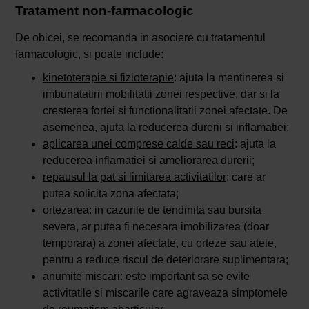
Tratament non-farmacologic
De obicei, se recomanda in asociere cu tratamentul
farmacologic, si poate include:
kinetoterapie si fizioterapie
: ajuta la mentinerea si
imbunatatirii mobilitatii zonei respective, dar si la
cresterea fortei si functionalitatii zonei afectate. De
asemenea, ajuta la reducerea durerii si inflamatiei;
aplicarea unei comprese calde sau reci
: ajuta la
reducerea inflamatiei si ameliorarea durerii;
repausul la pat si limitarea activitatilor
: care ar
putea solicita zona afectata;
ortezarea
: in cazurile de tendinita sau bursita
severa, ar putea fi necesara imobilizarea (doar
temporara) a zonei afectate, cu orteze sau atele,
pentru a reduce riscul de deteriorare suplimentara;
anumite miscari
: este important sa se evite
activitatile si miscarile care agraveaza simptomele