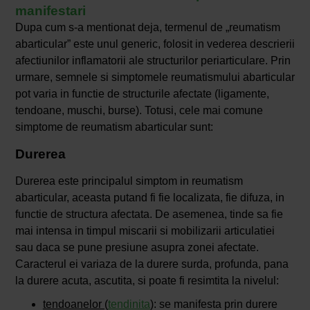
manifestari
Dupa cum s-a mentionat deja, termenul de „reumatism
abarticular” este unul generic, folosit in vederea descrierii
afectiunilor inflamatorii ale structurilor periarticulare. Prin
urmare, semnele si simptomele reumatismului abarticular
pot varia in functie de structurile afectate (ligamente,
tendoane, muschi, burse). Totusi, cele mai comune
simptome de reumatism abarticular sunt:
Durerea
Durerea este principalul simptom in reumatism
abarticular, aceasta putand fi fie localizata, fie difuza, in
functie de structura afectata. De asemenea, tinde sa fie
mai intensa in timpul miscarii si mobilizarii articulatiei
sau daca se pune presiune asupra zonei afectate.
Caracterul ei variaza de la durere surda, profunda, pana
la durere acuta, ascutita, si poate fi resimtita la nivelul:
tendoanelor (
tendinita
)
: se manifesta prin durere