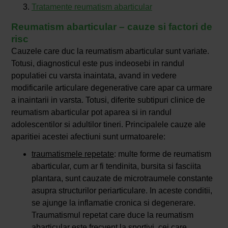
Tratamente reumatism abarticular
Reumatism abarticular – cauze si factori de
risc
Cauzele care duc la reumatism abarticular sunt variate.
Totusi, diagnosticul este pus indeosebi in randul
populatiei cu varsta inaintata, avand in vedere
modificarile articulare degenerative care apar ca urmare
a inaintarii in varsta. Totusi, diferite subtipuri clinice de
reumatism abarticular pot aparea si in randul
adolescentilor si adultilor tineri. Principalele cauze ale
aparitiei acestei afectiuni sunt urmatoarele:
traumatismele repetate
: multe forme de reumatism
abarticular, cum ar fi tendinita, bursita si fasciita
plantara, sunt cauzate de microtraumele constante
asupra structurilor periarticulare. In aceste conditii,
se ajunge la inflamatie cronica si degenerare.
Traumatismul repetat care duce la reumatism
abarticular este frecvent la sportivi, cei care