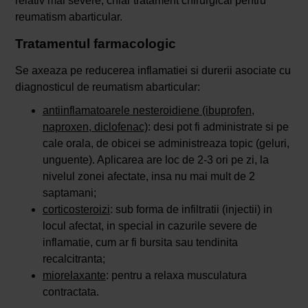
relativ mai severe, chiar tratament chirurgical pentru
reumatism abarticular.
Tratamentul farmacologic
Se axeaza pe reducerea inflamatiei si durerii asociate cu
diagnosticul de reumatism abarticular:
antiinflamatoarele nesteroidiene (ibuprofen,
naproxen, diclofenac)
: desi pot fi administrate si pe
cale orala, de obicei se administreaza topic (geluri,
unguente). Aplicarea are loc de 2-3 ori pe zi, la
nivelul zonei afectate, insa nu mai mult de 2
saptamani;
corticosteroizi
: sub forma de infiltratii (injectii) in
locul afectat, in special in cazurile severe de
inflamatie, cum ar fi bursita sau tendinita
recalcitranta;
miorelaxante
: pentru a relaxa musculatura
contractata.