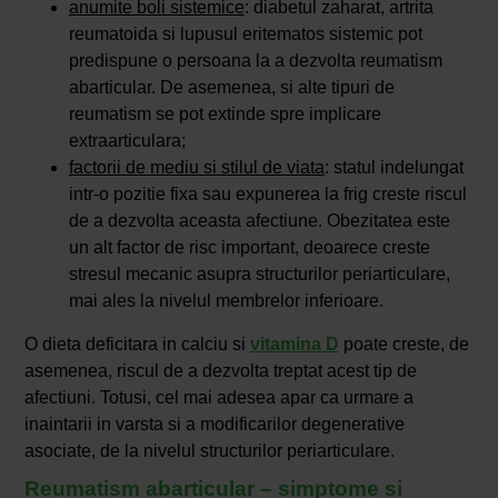
anumite boli sistemice
: diabetul zaharat, artrita
reumatoida si lupusul eritematos sistemic pot
predispune o persoana la a dezvolta reumatism
abarticular. De asemenea, si alte tipuri de
reumatism se pot extinde spre implicare
extraarticulara;
factorii de mediu si stilul de viata
: statul indelungat
intr-o pozitie fixa sau expunerea la frig creste riscul
de a dezvolta aceasta afectiune. Obezitatea este
un alt factor de risc important, deoarece creste
stresul mecanic asupra structurilor periarticulare,
mai ales la nivelul membrelor inferioare.
O dieta deficitara in calciu si
vitamina D
poate creste, de
asemenea, riscul de a dezvolta treptat acest tip de
afectiuni. Totusi, cel mai adesea apar ca urmare a
inaintarii in varsta si a modificarilor degenerative
asociate, de la nivelul structurilor periarticulare.
Reumatism abarticular – simptome si