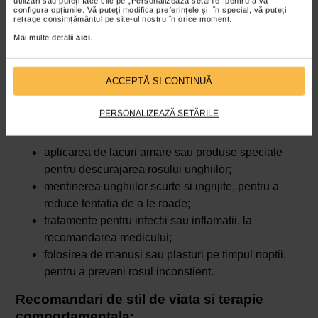
utilizări sau puteți face clic pe „Personalizează setările” pentru a vă
configura opțiunile. Vă puteți modifica preferințele și, în special, vă puteți
retrage consimțământul pe site-ul nostru în orice moment.
Mai multe detalii
aici
.
Tratament si preventie
Gestionarea rosului unghiilor presupune abordari atat
ACCEPTĂ SI CONTINUĂ
fizice, cat si comportamentale.
PERSONALIZEAZĂ SETĂRILE
Tratament si protectie:
aplicarea de lacuri amare sau produse speciale
pentru descurajarea rosului unghiilor;
mentinerea unghiilor scurte si ingrijite, pentru a
reduce tentatia de a le roade;
tratamente pentru infectii sau inflamatii, la
recomandarea medicului;
folosirea de manusi sau plasturi pe timpul noptii,
pentru a preveni rosul inconstient.
Recomandari de stil de viata si terapie
comportamentala: