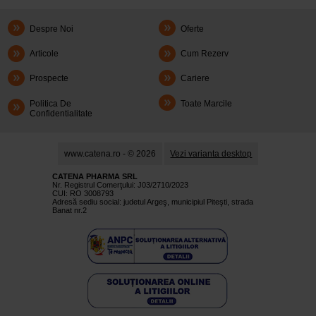
Despre Noi
Oferte
Articole
Cum Rezerv
Prospecte
Cariere
Politica De
Toate Marcile
Confidentialitate
www.catena.ro - © 2026
Vezi varianta desktop
CATENA PHARMA SRL
Nr. Registrul Comerţului: J03/2710/2023
CUI: RO 3008793
Adresă sediu social: judetul Argeş, municipiul Piteşti, strada
Banat nr.2