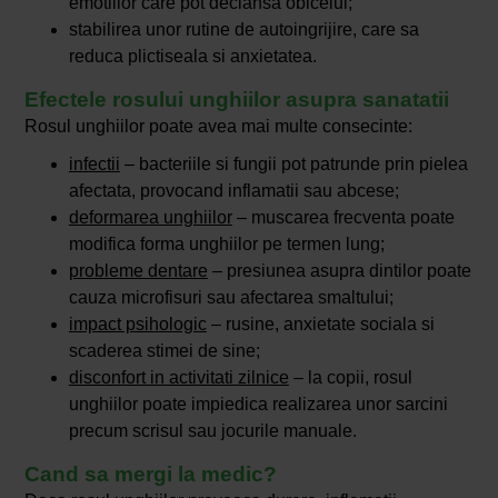
emotiilor care pot declansa obiceiul;
stabilirea unor rutine de autoingrijire, care sa
reduca plictiseala si anxietatea.
Efectele rosului unghiilor asupra sanatatii
Rosul unghiilor poate avea mai multe consecinte:
infectii
– bacteriile si fungii pot patrunde prin pielea
afectata, provocand inflamatii sau abcese;
deformarea unghiilor
– muscarea frecventa poate
modifica forma unghiilor pe termen lung;
probleme dentare
– presiunea asupra dintilor poate
cauza microfisuri sau afectarea smaltului;
impact psihologic
– rusine, anxietate sociala si
scaderea stimei de sine;
disconfort in activitati zilnice
– la copii, rosul
unghiilor poate impiedica realizarea unor sarcini
precum scrisul sau jocurile manuale.
Cand sa mergi la medic?