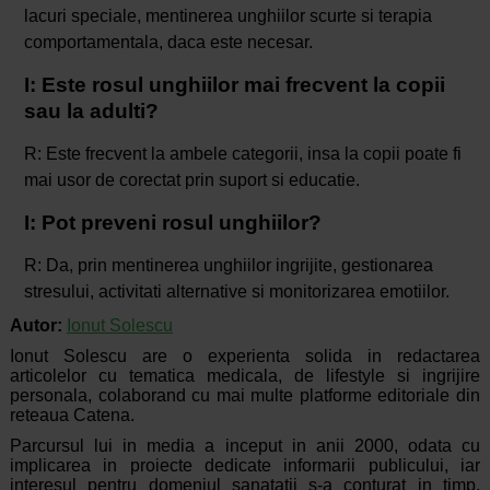
lacuri speciale, mentinerea unghiilor scurte si terapia
comportamentala, daca este necesar.
I: Este rosul unghiilor mai frecvent la copii
sau la adulti?
R: Este frecvent la ambele categorii, insa la copii poate fi
mai usor de corectat prin suport si educatie.
I: Pot preveni rosul unghiilor?
R: Da, prin mentinerea unghiilor ingrijite, gestionarea
stresului, activitati alternative si monitorizarea emotiilor.
Autor:
Ionut Solescu
Ionut Solescu are o experienta solida in redactarea
articolelor cu tematica medicala, de lifestyle si ingrijire
personala, colaborand cu mai multe platforme editoriale din
reteaua Catena.
Parcursul lui in media a inceput in anii 2000, odata cu
implicarea in proiecte dedicate informarii publicului, iar
interesul pentru domeniul sanatatii s-a conturat in timp,