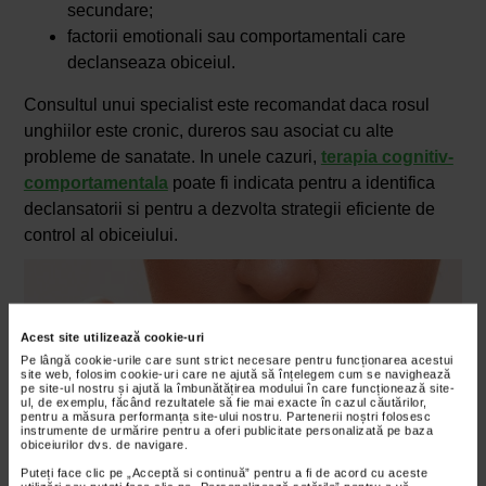
secundare;
factorii emotionali sau comportamentali care
declanseaza obiceiul.
Consultul unui specialist este recomandat daca rosul
unghiilor este cronic, dureros sau asociat cu alte
probleme de sanatate. In unele cazuri,
terapia cognitiv-
comportamentala
poate fi indicata pentru a identifica
declansatorii si pentru a dezvolta strategii eficiente de
control al obiceiului.
Acest site utilizează cookie-uri
Pe lângă cookie-urile care sunt strict necesare pentru funcționarea acestui
site web, folosim cookie-uri care ne ajută să înțelegem cum se navighează
pe site-ul nostru și ajută la îmbunătățirea modului în care funcționează site-
ul, de exemplu, făcând rezultatele să fie mai exacte în cazul căutărilor,
pentru a măsura performanța site-ului nostru. Partenerii noștri folosesc
instrumente de urmărire pentru a oferi publicitate personalizată pe baza
obiceiurilor dvs. de navigare.
Puteți face clic pe „Acceptă si continuă” pentru a fi de acord cu aceste