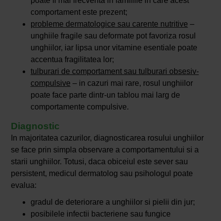
poate fi mai frecventa in familiile in care acest
comportament este prezent;
probleme dermatologice sau carente nutritive
–
unghiile fragile sau deformate pot favoriza rosul
unghiilor, iar lipsa unor vitamine esentiale poate
accentua fragilitatea lor;
tulburari de comportament sau tulburari obsesiv-
compulsive
– in cazuri mai rare, rosul unghiilor
poate face parte dintr-un tablou mai larg de
comportamente compulsive.
Diagnostic
In majoritatea cazurilor, diagnosticarea rosului unghiilor
se face prin simpla observare a comportamentului si a
starii unghiilor. Totusi, daca obiceiul este sever sau
persistent, medicul dermatolog sau psihologul poate
evalua:
gradul de deteriorare a unghiilor si pielii din jur;
posibilele infectii bacteriene sau fungice