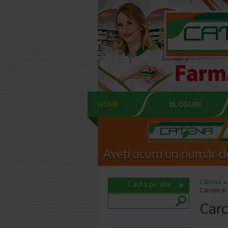
HOME
BLOGURI
Catena
Cauta pe site
Carceii si
Carc