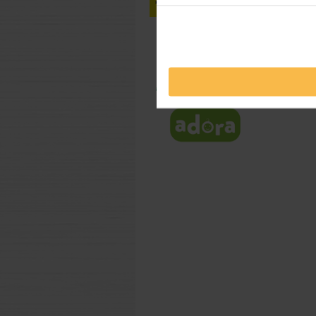
Lu
Pentru a
recoma
de sulfa
si ulei 