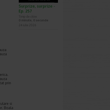
Surprize, surprize -
Ep. 257
Timp de citire:
0 minute, 0 secunde
24 iulie 2026
cauza
cauza
erica.
cauza
tat prin
ulare si
lor. Boala