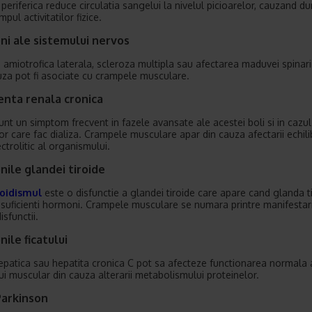
 periferica reduce circulatia sangelui la nivelul picioarelor, cauzand d
impul activitatilor fizice.
ni ale sistemului nervos
 amiotrofica laterala, scleroza multipla sau afectarea maduvei spinari
uza pot fi asociate cu crampele musculare.
ienta renala cronica
sunt un simptom frecvent in fazele avansate ale acestei boli si in cazul
lor care fac dializa. Crampele musculare apar din cauza afectarii echili
ctrolitic al organismului.
nile glandei tiroide
roidismul
este o disfunctie a glandei tiroide care apare cand glanda t
suficienti hormoni. Crampele musculare se numara printre manifestar
disfunctii.
nile ficatului
epatica sau hepatita cronica C pot sa afecteze functionarea normala 
ui muscular din cauza alterarii metabolismului proteinelor.
Parkinson