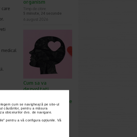
organism
 care
Timp de citire:
5 minute, 24 secunde
or.
6 august 2026
eti
t medical
i.
Cum sa va
dezvoltati
inteligenta
emotionala: metode
nțelegem cum se navighează pe site-ul
 fiti in
prin care va puteti
ul căutărilor, pentru a măsura
za obiceiurilor dvs. de navigare.
imbunatati EQ-ul
Timp de citire:
ile” pentru a vă configura opțiunile. Vă
4 minute, 39 secunde
6 august 2026
lda;