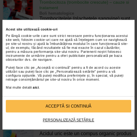
Trombocitoza (trombocite crescute) – cauze si
tratament
Boli hematologice
Trombocitelele (plachetele sangvine) sunt
elemente figurate ale sangelui, implicate in
procesul complex de hemostaza, cu
Acest site utilizează cookie-uri
formarea trombilor plachetari. Numarul de
Pe lângă cookie-urile care sunt strict necesare pentru funcționarea acestui
site web, folosim cookie-uri care ne ajută să înțelegem cum se navighează
trombocite la adult este de 150.000-400.000/mm3,…
pe site-ul nostru și ajută la îmbunătățirea modului în care funcționează site-
ul, de exemplu, făcând rezultatele să fie mai exacte în cazul căutărilor,
Timp de citire:
6 minute, 43 secunde
18 mai 2023
pentru a măsura performanța site-ului nostru. Partenerii noștri folosesc
instrumente de urmărire pentru a oferi publicitate personalizată pe baza
Neutrofile scazute la copii si adulti – cauze si
obiceiurilor dvs. de navigare.
tratament
Puteți face clic pe „Acceptă si continuă” pentru a fi de acord cu aceste
Boli hematologice
utilizări sau puteți face clic pe „Personalizează setările” pentru a vă
Scaderea defineste o stare
configura opțiunile. Vă puteți modifica preferințele și, în special, vă puteți
retrage consimțământul pe site-ul nostru în orice moment.
imunocompromisa, asociata de obicei cu
un numar scazut de globule albe,
Mai multe detalii
aici
.
inregistrandu-se in special neutrofile
scazute. Anumite boli, printre care cancerul, diabetul zaharat,
…
ACCEPTĂ SI CONTINUĂ
Timp de citire:
6 minute, 38 secunde
18 mai 2023
PERSONALIZEAZĂ SETĂRILE
Acid uric scazut - cauze si afectiuni
Boli hematologice
Acidul uric este un compus organic produs