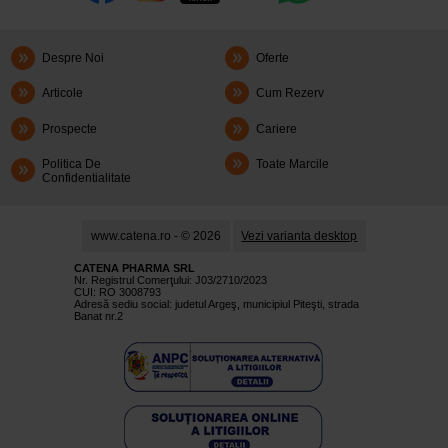
Despre Noi
Oferte
Articole
Cum Rezerv
Prospecte
Cariere
Politica De
Toate Marcile
Confidentialitate
www.catena.ro - © 2026
Vezi varianta desktop
CATENA PHARMA SRL
Nr. Registrul Comerţului: J03/2710/2023
CUI: RO 3008793
Adresă sediu social: judetul Argeş, municipiul Piteşti, strada
Banat nr.2