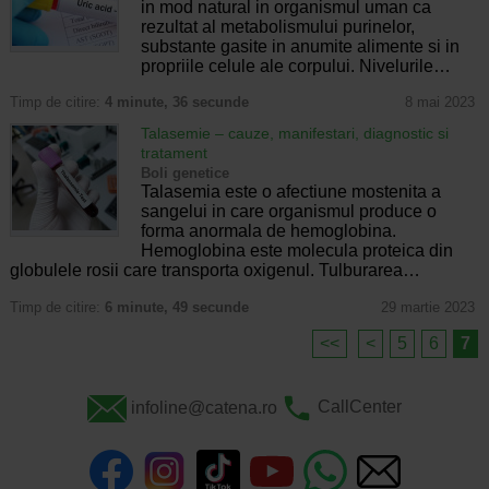
in mod natural in organismul uman ca
rezultat al metabolismului purinelor,
substante gasite in anumite alimente si in
propriile celule ale corpului. Nivelurile…
Timp de citire:
4 minute, 36 secunde
8 mai 2023
Talasemie – cauze, manifestari, diagnostic si
tratament
Boli genetice
Talasemia este o afectiune mostenita a
sangelui in care organismul produce o
forma anormala de hemoglobina.
Hemoglobina este molecula proteica din
globulele rosii care transporta oxigenul. Tulburarea…
Timp de citire:
6 minute, 49 secunde
29 martie 2023
<<
<
5
6
7
infoline@catena.ro
CallCenter