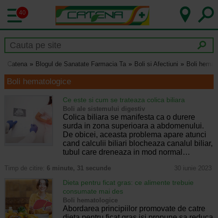
40
Catena
Blogul de Sanatate Farmacia Ta
Boli si Afectiuni
Boli hemat
Boli hematologice
Ce este si cum se trateaza colica biliara
Boli ale sistemului digestiv
Colica biliara se manifesta ca o durere
surda in zona superioara a abdomenului.
De obicei, aceasta problema apare atunci
cand calculii biliari blocheaza canalul biliar,
tubul care dreneaza in mod normal…
Timp de citire:
6 minute, 31 secunde
30 iunie 2023
Dieta pentru ficat gras: ce alimente trebuie
consumate mai des
Boli hematologice
Abordarea principiilor promovate de catre
dieta pentru ficat gras isi propune sa reduca