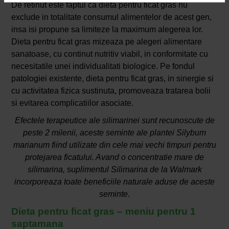
De retinut este faptul ca dieta pentru ficat gras nu
exclude in totalitate consumul alimentelor de acest gen,
insa isi propune sa limiteze la maximum alegerea lor.
Dieta pentru ficat gras mizeaza pe alegeri alimentare
sanatoase, cu continut nutritiv viabil, in conformitate cu
necesitatile unei individualitati biologice. Pe fondul
patologiei existente, dieta pentru ficat gras, in sinergie si
cu activitatea fizica sustinuta, promoveaza tratarea bolii
si evitarea complicatiilor asociate.
Efectele terapeutice ale silimarinei sunt recunoscute de
peste 2 milenii, aceste seminte ale plantei Silybum
marianum fiind utilizate din cele mai vechi timpuri pentru
protejarea ficatului. Avand o concentratie mare de
silimarina, suplimentul Silimarina de la Walmark
incorporeaza toate beneficiile naturale aduse de aceste
seminte.
Dieta pentru ficat gras – meniu pentru 1
saptamana