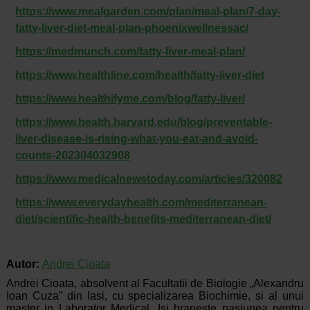
https://www.mealgarden.com/plan/meal-plan/7-day-
fatty-liver-diet-meal-plan-phoenixwellnessac/
https://medmunch.com/fatty-liver-meal-plan/
https://www.healthline.com/health/fatty-liver-diet
https://www.healthifyme.com/blog/fatty-liver/
https://www.health.harvard.edu/blog/preventable-
liver-disease-is-rising-what-you-eat-and-avoid-
counts-202304032908
https://www.medicalnewstoday.com/articles/320082
https://www.everydayhealth.com/mediterranean-
diet/scientific-health-benefits-mediterranean-diet/
Autor:
Andrei Cioata
Andrei Cioata, absolvent al Facultatii de Biologie „Alexandru
Ioan Cuza” din Iasi, cu specializarea Biochimie, si al unui
master in Laborator Medical. Isi hraneste pasiunea pentru