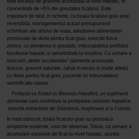
este excesul de grasime acumulata la nivel hepatic, in
concentratii de >5% din greutatea ficatului. Este
important de stiut, in schimb, ca boala ficatului gras este
reversibila, managementul actual presupunand
schimbari ale stilului de viata, adoptarea alimentatiei
promovate de dieta pentru ficat gras, exercitii fizice
zilnice, cu pierderea in greutate, imbunatatirea profilului
functional hepatic si sensibilitatii la insulina. Ca urmare a
inlocuirii „dietei occidentale” (alimente procesate,
dulciuri, grasimi saturate, zahar in exces si multe altele)
cu dieta pentru ficat gras, pacientii isi imbunatatesc
semnificativ starea.
Protejati-va ficatul cu Benesio Hepafort, un supliment
alimentar care contribuie la protejarea celulelor hepatice,
datorita extractelor de Silimarina, Anghinare si a Colinei.
In mod obisnuit, boala ficatului gras nu provoaca
simptome evidente, usor de observat. Totusi, ca urmare a
acumularii excesive de ficat la nivel hepatic, acesta