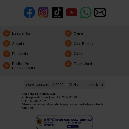
Despre Noi
Oferte
Articole
Cum Rezerv
Prospecte
Cariere
Politica De
Toate Marcile
Confidentialitate
www.catena.ro - © 2026
Vezi varianta desktop
CATENA PHARMA SRL
Nr. Registrul Comerţului: J03/2710/2023
CUI: RO 3008793
Adresă sediu social: judetul Argeş, municipiul Piteşti, strada
Banat nr.2