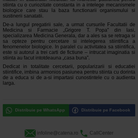
stiinta cu o curiozitate constanta in a intelege mecanismele
biologice care stau la baza functionarii organismului si
sustinerii sanatatii.
De-a lungul pregatirii sale, a urmat cursurile Facultatii de
Medicina si Farmacie „Grigore T. Popa” din Iasi,
specializarea Medicina Generala, dar a ales sa se retraga si
sa opteze pentru cercetare si intelegerea stiintifica a
fenomenelor biologice. In paralel cu activitatea sa stiintifica,
este si autorul a trei carti de fictiune – intrucat imaginatia si
stiinta au facut intotdeauna „casa buna”.
Dedicat in totalitate cercetarii, popularizarii si educatiei
stiintifice, imbina armonios pasiunea pentru stiinta cu dorinta
de a educa si de a-si impartasi cunostintele cu o audienta
larga.
Distribuie pe WhatsApp
Distribuie pe Facebook
infoline@catena.ro
CallCenter