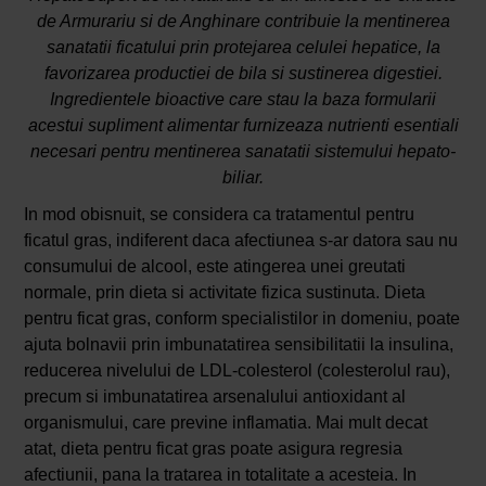
de Armurariu si de Anghinare contribuie la mentinerea
sanatatii ficatului prin protejarea celulei hepatice, la
favorizarea productiei de bila si sustinerea digestiei.
Ingredientele bioactive care stau la baza formularii
acestui supliment alimentar furnizeaza nutrienti esentiali
necesari pentru mentinerea sanatatii sistemului hepato-
biliar.
In mod obisnuit, se considera ca tratamentul pentru
ficatul gras, indiferent daca afectiunea s-ar datora sau nu
consumului de alcool, este atingerea unei greutati
normale, prin dieta si activitate fizica sustinuta. Dieta
pentru ficat gras, conform specialistilor in domeniu, poate
ajuta bolnavii prin imbunatatirea sensibilitatii la insulina,
reducerea nivelului de LDL-colesterol (colesterolul rau),
precum si imbunatatirea arsenalului antioxidant al
organismului, care previne inflamatia. Mai mult decat
atat, dieta pentru ficat gras poate asigura regresia
afectiunii, pana la tratarea in totalitate a acesteia. In