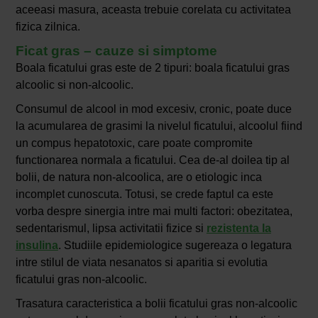
aceeasi masura, aceasta trebuie corelata cu activitatea
fizica zilnica.
Ficat gras – cauze si simptome
Boala ficatului gras este de 2 tipuri: boala ficatului gras
alcoolic si non-alcoolic.
Consumul de alcool in mod excesiv, cronic, poate duce
la acumularea de grasimi la nivelul ficatului, alcoolul fiind
un compus hepatotoxic, care poate compromite
functionarea normala a ficatului. Cea de-al doilea tip al
bolii, de natura non-alcoolica, are o etiologic inca
incomplet cunoscuta. Totusi, se crede faptul ca este
vorba despre sinergia intre mai multi factori: obezitatea,
sedentarismul, lipsa activitatii fizice si
rezistenta la
insulina
. Studiile epidemiologice sugereaza o legatura
intre stilul de viata nesanatos si aparitia si evolutia
ficatului gras non-alcoolic.
Trasatura caracteristica a bolii ficatului gras non-alcoolic