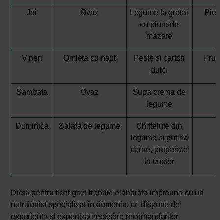
Joi
Ovaz
Legume la gratar
Piep
cu piure de
mazare
Vineri
Omleta cu naut
Peste si cartofi
Fruc
dulci
Sambata
Ovaz
Supa crema de
legume
Duminica
Salata de legume
Chiftelute din
legume si putina
carne, preparate
la cuptor
Dieta pentru ficat gras trebuie elaborata impreuna cu un
nutritionist specializat in domeniu, ce dispune de
experienta si expertiza necesare recomandarilor