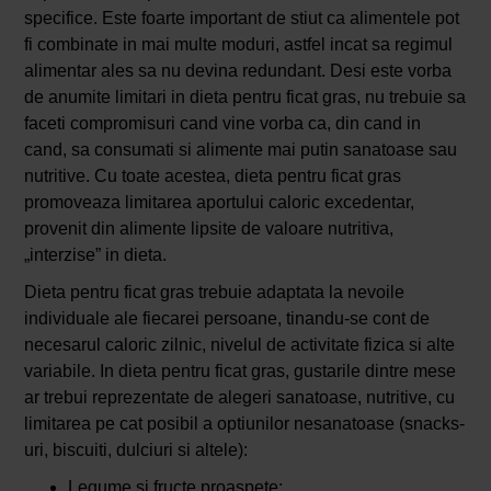
specifice. Este foarte important de stiut ca alimentele pot
fi combinate in mai multe moduri, astfel incat sa regimul
alimentar ales sa nu devina redundant. Desi este vorba
de anumite limitari in dieta pentru ficat gras, nu trebuie sa
faceti compromisuri cand vine vorba ca, din cand in
cand, sa consumati si alimente mai putin sanatoase sau
nutritive. Cu toate acestea, dieta pentru ficat gras
promoveaza limitarea aportului caloric excedentar,
provenit din alimente lipsite de valoare nutritiva,
„interzise” in dieta.
Dieta pentru ficat gras trebuie adaptata la nevoile
individuale ale fiecarei persoane, tinandu-se cont de
necesarul caloric zilnic, nivelul de activitate fizica si alte
variabile. In dieta pentru ficat gras, gustarile dintre mese
ar trebui reprezentate de alegeri sanatoase, nutritive, cu
limitarea pe cat posibil a optiunilor nesanatoase (snacks-
uri, biscuiti, dulciuri si altele):
Legume si fructe proaspete;