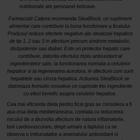
nutritionale ale persoanei bolnave.
Farmacistii Catena recomanda SteaBlock, un supliment
alimentar care contribuie la buna functionare a ficatului.
Produsul reduce efectele negative ale steatozei hepatice
de tip 1, 2 sau 3 in afectiuni precum sindrom metabolic,
dislipidemie sau diabet. Este un protector hepatic care
contribuie, datorita efectului triplu antioxidant al
ingredientelor sale, la functionarea normala a celulelor
hepatice si la regenerarea acestora, in afectiuni cum sunt
hepatitele sau ciroza hepatica. Actiunea SteaBlock se
datoreaza formulei inovative ce cuprinde trei ingrediente
cu efect benefic asupra celulelor hepatice.
Cea mai eficienta dieta pentru ficat gras se considera a fi
asa-zisa dieta mediteraneana, corelata cu reducerea
riscului de a dezvolta afectiuni de natura inflamatorie,
boli cardiovasculare, drept urmare a faptului ca se
observa o imbunatatire a arsenalului antioxidant si