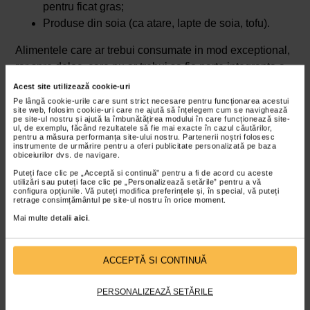
pentru ficat gras;
Produse din soia (ca atare, lapte de soia, tofu).
Alimentele care ar trebui consumate in mod exceptional,
rar spre deloc, care nu ar trebui sa fie parte integranta a
regimului alimentar zilnic din dieta pentru ficat gras, sunt:
Acest site utilizează cookie-uri
Pe lângă cookie-urile care sunt strict necesare pentru funcționarea acestui
Sucurile, bauturile indulcite, cu exces de zahar;
site web, folosim cookie-uri care ne ajută să înțelegem cum se navighează
pe site-ul nostru și ajută la îmbunătățirea modului în care funcționează site-
Untul;
ul, de exemplu, făcând rezultatele să fie mai exacte în cazul căutărilor,
pentru a măsura performanța site-ului nostru. Partenerii noștri folosesc
Produsele de patiserie si cofetarie (bogate in
instrumente de urmărire pentru a oferi publicitate personalizată pe baza
obiceiurilor dvs. de navigare.
grasimi trans si carbohidrati rafinati);
Alimentele procesate, carnea rosie;
Puteți face clic pe „Acceptă si continuă” pentru a fi de acord cu aceste
utilizări sau puteți face clic pe „Personalizează setările” pentru a vă
Alimentele de tip fast-food, semipreparate si
configura opțiunile. Vă puteți modifica preferințele și, în special, vă puteți
retrage consimțământul pe site-ul nostru în orice moment.
congelate;
Mai multe detalii
aici
.
Alimentele sarate;
Alimentele prajite;
Alcoolul;
ACCEPTĂ SI CONTINUĂ
Carbohidratii rafinati;
Produsele de origine animala (lapte, iaurt, oua).
PERSONALIZEAZĂ SETĂRILE