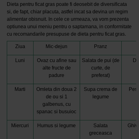
Dieta pentru ficat gras poate fi deosebit de diversificata
si, de fapt, chiar placuta, astfel incat sa devina un regim
alimentar obisnuit. In cele ce urmeaza, va vom prezenta
optiunea unui meniu pentru o saptamana, in conformitate
cu recomandarile presupuse de dieta pentru ficat gras.
Ziua
Mic-dejun
Pranz
Luni
Ovaz cu afine sau
Salata de pui (de
Do
alte fructe de
curte, de
padure
preferat)
Marti
Omleta din doua 2
Supa crema de
Pest
de ou si 1
legume
galbenus, cu
spanac si busuioc
Miercuri
Humus si legume
Salata
Ghive
greceasca