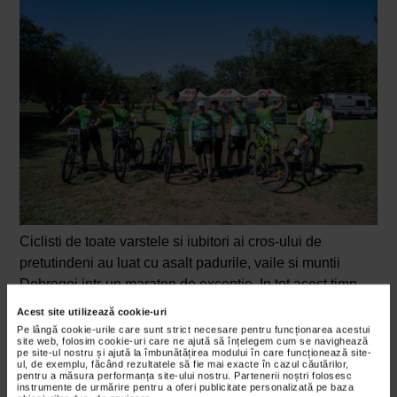
Ciclisti de toate varstele si iubitori ai cros-ului de
pretutindeni au luat cu asalt padurile, vaile si muntii
Dobrogei intr-un maraton de exceptie. In tot acest timp,
ne-am umplut de adrenalina. Am zambit impreuna. Ne-
Acest site utilizează cookie-uri
am destins si ne-am incarcat cu multa energie frumoasa.
Pe lângă cookie-urile care sunt strict necesare pentru funcționarea acestui
site web, folosim cookie-uri care ne ajută să înțelegem cum se navighează
Pentru ca, fanii sportului iubesc sentimentul pe care il au
pe site-ul nostru și ajută la îmbunătățirea modului în care funcționează site-
ul, de exemplu, făcând rezultatele să fie mai exacte în cazul căutărilor,
dupa finalizarea unui traseu. Mai mult decat atat, chiar
pentru a măsura performanța site-ului nostru. Partenerii noștri folosesc
instrumente de urmărire pentru a oferi publicitate personalizată pe baza
daca cursa fiecaruia este diferita, bucuria de la finish