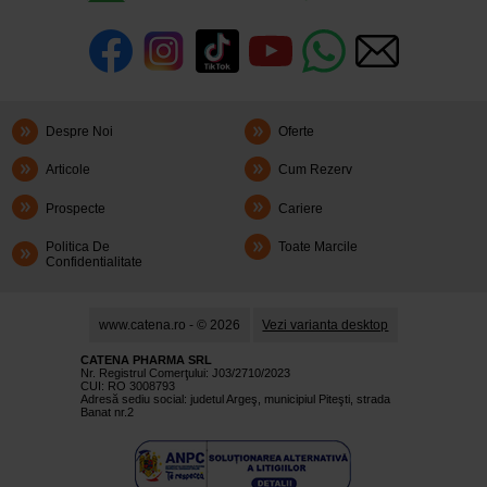
Despre Noi
Oferte
Articole
Cum Rezerv
Prospecte
Cariere
Politica De
Toate Marcile
Confidentialitate
www.catena.ro - © 2026
Vezi varianta desktop
CATENA PHARMA SRL
Nr. Registrul Comerţului: J03/2710/2023
CUI: RO 3008793
Adresă sediu social: judetul Argeş, municipiul Piteşti, strada
Banat nr.2