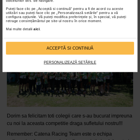
obiceiurilor dvs. de navigare.
este aceeasi!
Puteți face clic pe „Acceptă si continuă” pentru a fi de acord cu aceste
utilizări sau puteți face clic pe „Personalizează setările” pentru a vă
La Multi Ani, Catena Racing Team!!!! <3
configura opțiunile. Vă puteți modifica preferințele și, în special, vă puteți
retrage consimțământul pe site-ul nostru în orice moment.
Mai multe detalii
aici
.
ACCEPTĂ SI CONTINUĂ
PERSONALIZEAZĂ SETĂRILE
Dorim sa felicitam toti colegii care s-au bucurat impreuna
cu noi la aceasta competitie draga sufletului nostru!!!
Remember: Catena Racing Team este o echipa