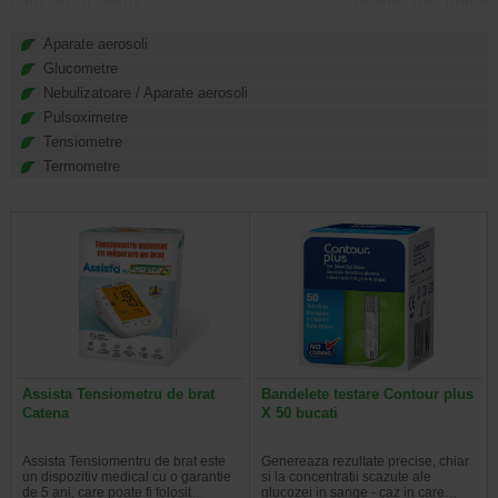
cum ar fi termometrele medicale si manusile de unica
folosinta si complexe, care au grad ridicat de risc, in aceasta
categorie intrand implanturile care sustin viata. Un exemplu
Aparate aerosoli
de aparatura medicala cu risc ridicat sunt cele cu software
Glucometre
incorporat, cum ar fi stimulatoarele cardiace, si care ajuta la
Nebulizatoare / Aparate aerosoli
efectuarea testelor medicale, la montarea implanturilor si a
Pulsoximetre
protezelor.
Tensiometre
Utilizarea dispozitivelor medicale presupune si anumite
Termometre
riscuri pentru sanatate, motiv pentru care producatorii trebuie
sa se asigure ca acestea pot fi folosite in siguranta inainte de
comercializare.
Assista Tensiometru de brat
Bandelete testare Contour plus
Catena
X 50 bucati
Assista Tensiomentru de brat este
Genereaza rezultate precise, chiar
un dispozitiv medical cu o garantie
si la concentratii scazute ale
de 5 ani, care poate fi folosit…
glucozei in sange - caz in care…