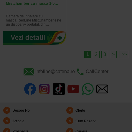
Mistchamber cu masca 1-5…
Camera de inhalare cu
masca RedLine MistChamber este
un dispozitiv portabil, din…
1
2
3
>
>>
infoline@catena.ro
CallCenter
Despre Noi
Oferte
Articole
Cum Rezerv
Prospecte
Cariere