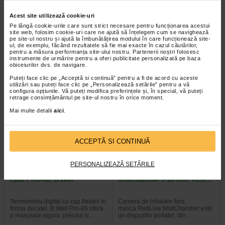
Termometru digital cap flexibil
HartMann Thermoval Kids
iepuras WT-06, B.Well
termometru, 925043 NOU
Acest site utilizează cookie-uri
Pe lângă cookie-urile care sunt strict necesare pentru funcționarea acestui
site web, folosim cookie-uri care ne ajută să înțelegem cum se navighează
Termometru digital cu cap flexibil in
Harmann Thermoval Rapid Kids
pe site-ul nostru și ajută la îmbunătățirea modului în care funcționează site-
forma de iepuras, B.Well Pro-06
este un termometru digital cu timp
ul, de exemplu, făcând rezultatele să fie mai exacte în cazul căutărilor,
ofera o masurare sigura, precisa…
scurt de masurare a temperaturii…
pentru a măsura performanța site-ului nostru. Partenerii noștri folosesc
instrumente de urmărire pentru a oferi publicitate personalizată pe baza
obiceiurilor dvs. de navigare.
Puteți face clic pe „Acceptă si continuă” pentru a fi de acord cu aceste
utilizări sau puteți face clic pe „Personalizează setările” pentru a vă
configura opțiunile. Vă puteți modifica preferințele și, în special, vă puteți
retrage consimțământul pe site-ul nostru în orice moment.
Mai multe detalii
aici
.
ACCEPTĂ SI CONTINUĂ
PERSONALIZEAZĂ SETĂRILE
Termometru digital cap flexibil
Camera de inhalare
catel PRO-06, B.Well
MistChamber 0-18 luni, RED…
Termometru digital cu cap flexibil in
Camera de inhalare fara
forma decatel, B.Well Pro-06 ofera
masca RedLine MistChamber este
o masurare sigura, precisa si…
un dispozitiv portabil, din…