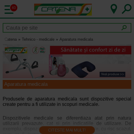
40
Catena
Tehnico - medicale
Aparatura medicala
Aparatura medicala
Produsele de aparatura medicala sunt dispozitive special
create pentru a fi utilizate in scopuri medicale.
Dispozitivele medicale se diferentiaza atat prin natura
utilizarii prevazute, cat si prin indicatiile de utilizare. De
exemplu, dispozitivele medicale pot fi simple, cu risc scazut,
CITESTE MAI MULT!