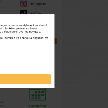
Instagram
TikTok
Whatsapp
nțelegem cum se navighează pe site-ul
ul căutărilor, pentru a măsura
uie la
za obiceiurilor dvs. de navigare.
lor de…
ile” pentru a vă configura opțiunile. Vă
CALCULATOARE
Calculator
sarcina
S X
ula
Calculator
it F