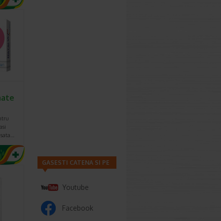
mate
ntru
asi
nsata…
GASESTI CATENA SI PE
Youtube
Facebook