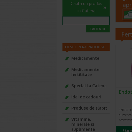
Cauta un produs
in Catena
Fert
DESCOPERA PRODUSE
Medicamente
Medicamente
fertilitate
Special la Catena
Endot
Idei de cadouri
Produse de slabit
ENDOTIK
alimenta
Vitamine,
brevetat
minerale si
suplimente