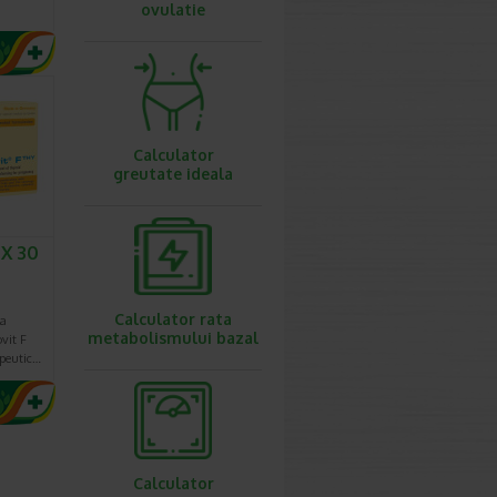
ovulatie
Calculator
greutate ideala
 X 30
Calculator rata
la
metabolismului bazal
it F
apeutic…
Calculator