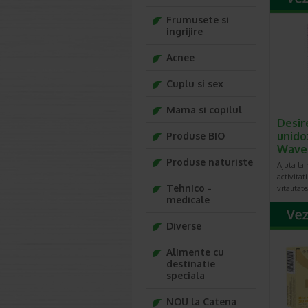
Frumusete si
ingrijire
Acnee
Cuplu si sex
Mama si copilul
Desire
unido
Produse BIO
Wave
Produse naturiste
Ajuta la 
activitat
Tehnico -
vitalitat
medicale
Diverse
Alimente cu
destinatie
speciala
NOU la Catena