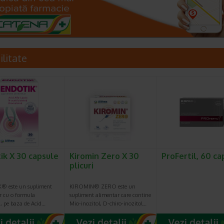
ilitate
ik X 30 capsule
Kiromin Zero X 30
ProFertil, 60 ca
plicuri
® este un supliment
KIROMIN® ZERO este un
r cu o formula
supliment alimentar care contine
a, pe baza de Acid…
Mio-inozitol, D-chiro-inozitol…