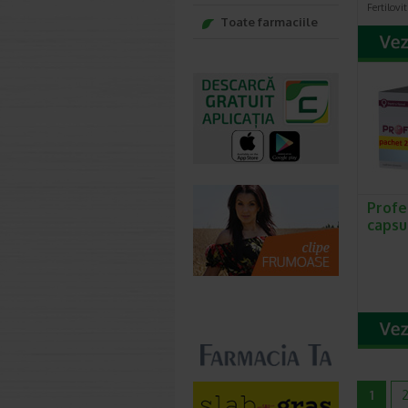
Fertilovi
Toate farmaciile
Profe
capsu
1