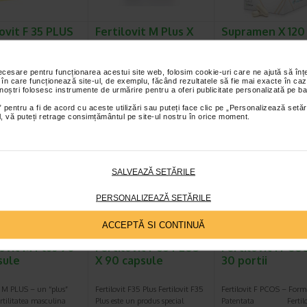
lovit F 35 PLUS
Fertilovit M Plus X
Supramen X 120
capsule
60 capsule
capsule
necesare pentru funcționarea acestui site web, folosim cookie-uri care ne ajută să î
 F 35 plus Fertilovit F
Fertilovit M PLUS – un “plus”
SUPRAMEN sustine
 în care funcționează site-ul, de exemplu, făcând rezultatele să fie mai exacte în caz
ste un produs special
pentru fertilitatea masculina
spermatogeneza si contrib
 noștri folosesc instrumente de urmărire pentru a oferi publicitate personalizată pe ba
 prin intermediul…
Fertilovit M PLUS este…
imbunatatirea parametri
 pentru a fi de acord cu aceste utilizări sau puteți face clic pe „Personalizează setăr
ial, vă puteți retrage consimțământul pe site-ul nostru în orice moment.
SALVEAZĂ SETĂRILE
PERSONALIZEAZĂ SETĂRILE
ACCEPTĂ SI CONTINUĂ
lovit M Plus 90
Fertilovit F 35 PLUS
Fertilovit FPCO
sule
X 90 capsule
30 portii
t M PLUS – un “plus”
Fertilovit F35 Plus Fertilovit F35
Fertilovit F PCOS – Form
rtilitatea masculina
Plus este un produs special
Patentata Fertilov