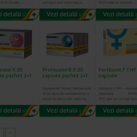
t M PLUS este…
conceput prin intermediul…
PCOS este un concept…
cund X 30
Profecund B X 30
Fertilovit F THY
le pachet 2+1
capsule pachet 2+1
capsule
Ingrediente꞉ Extract hidroalcoolic
Fertilovit F THY – Formu
4꞉1 (in baza de maltodextrina si
Patentata Fertilov
dioxid de siliciu) din radacina…
THY este un concept ter
2
>