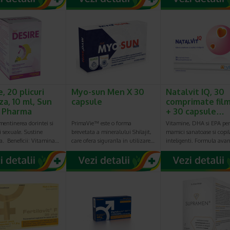
, 20 plicuri
Myo-sun Men X 30
Natalvit IQ, 30
za, 10 ml, Sun
capsule
comprimate fil
 Pharma
+ 30 capsule…
mentinerea dorintei si
PrimaVie™ este o forma
Vitamine, DHA si EPA pe
ii sexuale. Sustine
brevetata a mineralului Shilajit,
mamici sanatoase si copil
ea. Beneficii: Vitamina…
care ofera siguran1a in utilizare…
inteligenti. Formula ava