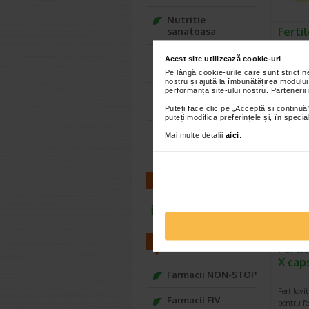
Nutritie
Ferti
sanatoasa
X 30 
Ce Oftapic ti se
Acest site utilizează cookie-uri
potriveste
Pe lângă cookie-urile care sunt strict 
Fertilovit
nostru și ajută la îmbunătățirea modului
35 plus e
performanța site-ului nostru. Partenerii
Adora – Adorabili
conceput
din prima clipa
Puteți face clic pe „Acceptă si continuă”
puteți modifica preferințele și, în spec
Seturi cadou
Mai multe detalii
aici
.
Baylis&Harding
CONTACT
infoline@catena.ro
FARMACII
Ferti
X cap
Farmacii NON-STOP
Fertilovi
Farmacii FIV
pentru fe