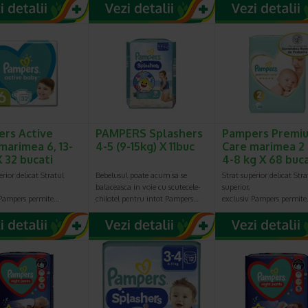
rs Active
PAMPERS Splashers
Pampers Premi
marimea 6, 13-
4-5 (9-15kg) X 11buc
Care marimea 2 
X 32 bucati
4-8 kg X 68 buca
erior delicat Stratul
Bebelusul poate acum sa se
Strat superior delicat Stra
balaceasca in voie cu scutecele-
superior,
 Pampers permite…
chilotel pentru intot Pampers…
exclusiv Pampers permit