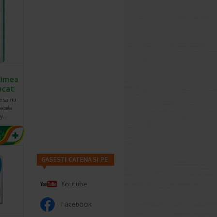
au are o
e copiilor
e duce la
rimea
ucati
e sa nu
ecele
by…
GASESTI CATENA SI PE
Youtube
Facebook