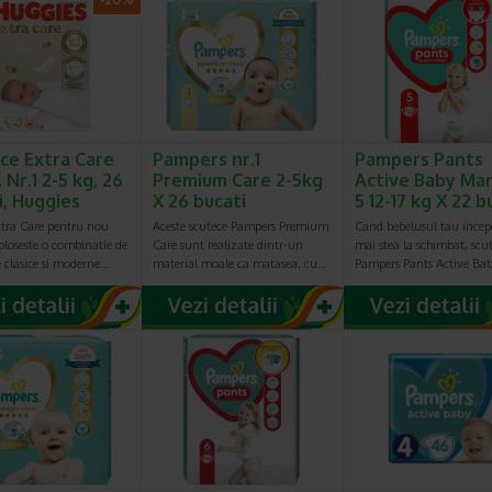
mai bune produse.
 des trebuie schimbate scutecele
le trebuie schimbate de fiecare data cand bebelusul urineaza s
ntestinala, sau cel putin la fiecare 2-3 ore.
specialistilor, aproximativ 8% dintre parinti sustin ca schimba scutecel
pentru ca acestea sa dureze mai mult. Din pacate, acest lucru poat
eruptiilor cutanate si a infectiilor.
ce Extra Care
Pampers nr.1
Pampers Pants
 Nr.1 2-5 kg, 26
Premium Care 2-5kg
Active Baby Ma
i, Huggies
X 26 bucati
5 12-17 kg X 22 b
ra Care pentru nou
Aceste scutece Pampers Premium
Cand bebelusul tau incep
oloseste o combinatie de
Care sunt realizate dintr-un
mai stea la schimbat, scut
 clasice si moderne…
material moale ca matasea, cu…
Pampers Pants Active Ba