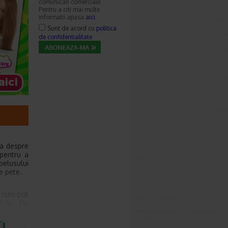
comunicari comerciale.
Pentru a citi mai multe
informatii apasa
aici
.
Sunt de acord cu
politica
de confidentialitate
ba despre
 pentru a
belusului
e pete.
t cum pot
ul an. De
cutece de
n cautare