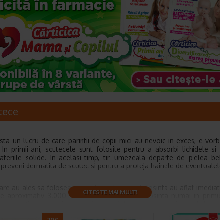
tece
sta un lucru de care parintii de copii mici au nevoie in exces, e vor
 In primii ani, scutecele sunt folosite pentru a absorbi lichidele si
ateriile solide. In acelasi timp, tin umezeala departe de pielea be
 preveni dermatita de scutec si pentru a proteja hainele de eventualel
 care au ales sa foloseasca scutece de unica folosinta au aflat imedia
CITESTE MAI MULT!
zate aproximativ 3.000 de scutece de unica folosinta numai in prim
, parintii cu experienta prefera sa foloseasca acelasi brand de s
data, spre deosebire de parintii aflati la prima experienta, care sunt i
-20%