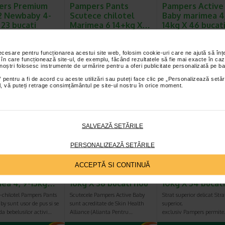
ers Premium
Pampers Pants
Pampers Active
2 Newbaby 4-
Scutece chilotel
Baby marimea 4,
 23 bucati
Marimea 6 14+kg X…
14kg X 46 bucat
cutece Pampers Premium
Cand bebelusul devine mai activ
Scutecele Pampers Active
 realizate dintr-un
si nu mai are rabdare sa stea la
sunt acreditate de Skin H
necesare pentru funcționarea acestui site web, folosim cookie-uri care ne ajută să î
 moale ca matasea, cu…
schimbat, scutecele devin greu…
Alliance (Alianta Pentru…
 în care funcționează site-ul, de exemplu, făcând rezultatele să fie mai exacte în caz
 noștri folosesc instrumente de urmărire pentru a oferi publicitate personalizată pe ba
 pentru a fi de acord cu aceste utilizări sau puteți face clic pe „Personalizează setăr
ial, vă puteți retrage consimțământul pe site-ul nostru în orice moment.
SALVEAZĂ SETĂRILE
PERSONALIZEAZĂ SETĂRILE
rs Pants
Pampers Active
Pampers Active
ACCEPTĂ SI CONTINUĂ
ce chilotel
Baby marimea 5 11-
Baby marimea 3,
ea 4, 9-15kg…
16kg X 38 bucati nou
10kg X 54 bucat
-chilotel Pampers Pants
Scutecele Pampers Active Baby
Strat superior delicat Stra
by sunt usor de pus si se
sunt acreditate de Skin Health
superior,
a bebelusilor activi…
Alliance (Alianta Pentru…
exclusiv Pampers permit