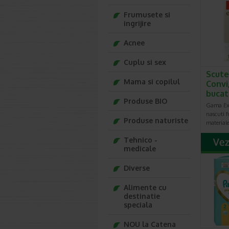
de cele 
Frumusete si
Cat de
ingrijire
Scutece
miscare i
Acnee
Potrivit 
mai rar 
Cuplu si sex
aparitia 
Scute
Mama si copilul
Convi,
bucat
Produse BIO
Gama Ext
nascuti f
Produse naturiste
materiale
Tehnico -
medicale
Diverse
Alimente cu
destinatie
speciala
NOU la Catena