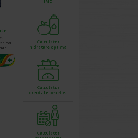
IMC
apte…
rs
Calculator
ctie mai
hidratare optima
pentru…
Calculator
greutate bebelusi
Calculator