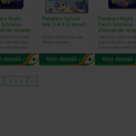
rs Night
Pampers Splash
Pampers Night
 Scutece-
mar.3-4 X 12 bucati
Pants Scutece-
tel de noapte…
chilotel de no
Night Pants Scutece-
Scutece chilotel pentru apa
Chiloteii de noapte Pampe
de noapte Marimea 6 -
Pampers Splashers
Night Pants ofera o prote
i de noapte Pampers…
buna pe timpul noptii* 
2
3
>
>>