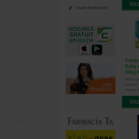
Toate farmaciile
Pampe
Baby 
18kg 
Strat sup
superior,
exclusiv