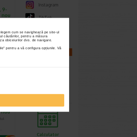
Instagram
 9-
i nou
TikTok
 Baby
ealth
Whatsapp
nțelegem cum se navighează pe site-ul
ul căutărilor, pentru a măsura
za obiceiurilor dvs. de navigare.
ile” pentru a vă configura opțiunile. Vă
CALCULATOARE
Calculator
sarcina
 6-
i nou
tul
e…
Calculator