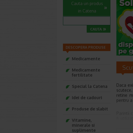
Cauta un produs
in Catena
DESCOPERA PRODUSE
Medicamente
Scu
Medicamente
fertilitate
Daca exi
Special la Catena
scutece.
retine m
Idei de cadouri
pentru a
Produse de slabit
Parintii
fi utili
Vitamine,
asemenea
minerale si
fiecare 
suplimente