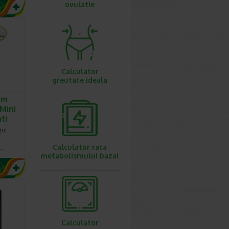
ovulatie
Calculator
greutate ideala
um
Mini
ti
tul
Calculator rata
e…
metabolismului bazal
Calculator