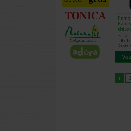
Pampe
Pants
chilo
Pampers 
chilotel 
Chilotei
1