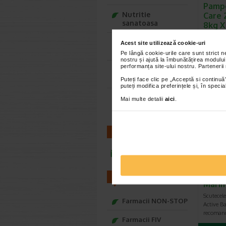
Pamp
Nutritie
Care 
sanatoasa
8kg X
Aceste s
Ce Oftapic ti se
Acest site utilizează cookie-uri
Care sunt
potriveste
Pe lângă cookie-urile care sunt strict 
material
nostru și ajută la îmbunătățirea modului
performanța site-ului nostru. Partenerii
Adora – Adorabili
din prima clipa
Puteți face clic pe „Acceptă si continuă”
puteți modifica preferințele și, în spec
Seturi cadou
Mai multe detalii
aici
.
Baylis&Harding
CONTACT
infoline@catena.ro
Pampe
Scute
FARMACII
Marim
Scutecele
Farmacii NON-STOP
Active Ba
recomand
Farmacii FIV