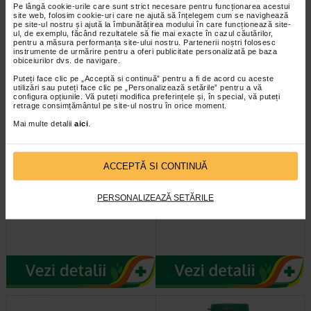
Pe lângă cookie-urile care sunt strict necesare pentru funcționarea acestui
sucroza, Zaharina reprezinta o…
site web, folosim cookie-uri care ne ajută să înțelegem cum se navighează
pe site-ul nostru și ajută la îmbunătățirea modului în care funcționează site-
ul, de exemplu, făcând rezultatele să fie mai exacte în cazul căutărilor,
pentru a măsura performanța site-ului nostru. Partenerii noștri folosesc
instrumente de urmărire pentru a oferi publicitate personalizată pe baza
obiceiurilor dvs. de navigare.
Puteți face clic pe „Acceptă si continuă” pentru a fi de acord cu aceste
utilizări sau puteți face clic pe „Personalizează setările” pentru a vă
configura opțiunile. Vă puteți modifica preferințele și, în special, vă puteți
retrage consimțământul pe site-ul nostru în orice moment.
Mai multe detalii
aici
.
ACCEPTĂ SI CONTINUĂ
FibrobarR cu ceai verde -
Alevia Silfide complex de
Baton pentru dietele de…
slabit forte X 100 comprimate
PERSONALIZEAZĂ SETĂRILE