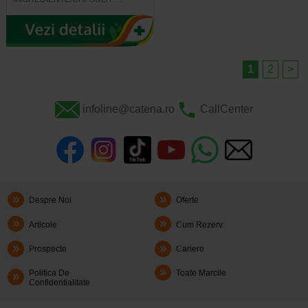
1
2
>
infoline@catena.ro
CallCenter
Despre Noi
Oferte
Articole
Cum Rezerv
Prospecte
Cariere
Politica De
Toate Marcile
Confidentialitate