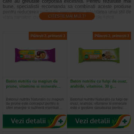
care au greutate corporala excesiva. Pentru rezultate mai
bune, specialistii recomanda sa combinati aceste produse
pentru reducerea poftei de mancare cu adoptarea unui stil de
CITESTE MAI MULT!
viata sanatos, cum ar fi alimentatia si exercitiile fizice.
Ce sunt produsele pentru reducerea poftei de
Plătești 2, primești 3
Plătești 2, primești 3
mancare?
Produsele pentru reducerea poftei de mancare sustin
procesul de slabire. Ele influenteaza nevoia creierului de a
manca. Produsele pentru reducerea apetitului pot controla
senzatia de foame sau pot ajuta la instalarea mai rapida a
senzatiei de satietate. Drept urmare, o persoana ingereaza
mai putine calorii si slabeste.
Baton nutritiv cu magiun de
Baton nutritiv cu fulgi de ovaz,
prune, vitamine si minerale…
arahide, vitamine, 30 g…
Cat de eficiente sunt produsele pentru
reducerea poftei de mancare?
Batonul nutritiv Naturalis cu magiun
Batonul nutritiv Naturalis cu fulgi de
In medie, persoanele care iau astfel de produse si care
de prune este conceput pentru a
ovaz, arahide, vitamine si minerale
adopta un stil de viata sanatos (o alimentatie nutritiva si
oferi energie si nutrienti esentiali…
este o gustare sanatoasa pentru…
exercitii fizice) pierd 3% pana la 9% din greutatea initiala in
decurs de 12 luni.
Pentru cine sunt recomandate produsele pentru reducerea
poftei de mancare?