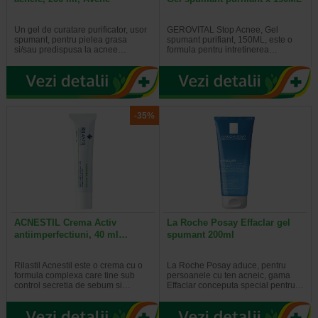
Un gel de curatare purificator, usor
GEROVITAL Stop Acnee, Gel
spumant, pentru pielea grasa
spumant purifiant, 150ML, este o
si/sau predispusa la acnee…
formula pentru intretinerea…
-35%
ACNESTIL Crema Activ
La Roche Posay Effaclar gel
antiimperfectiuni, 40 ml…
spumant 200ml
Rilastil Acnestil este o crema cu o
La Roche Posay aduce, pentru
formula complexa care tine sub
persoanele cu ten acneic, gama
control secretia de sebum si…
Effaclar conceputa special pentru…