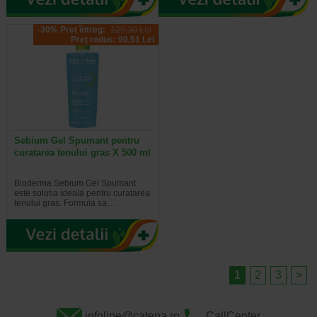
-30% Preț întreg:
129,30 Lei
Preț redus: 90.51 Lei
Sebium Gel Spumant pentru
curatarea tenului gras X 500 ml
Bioderma Sebium Gel Spumant
este solutia ideala pentru curatarea
tenului gras. Formula sa…
1
2
3
>
infoline@catena.ro
CallCenter