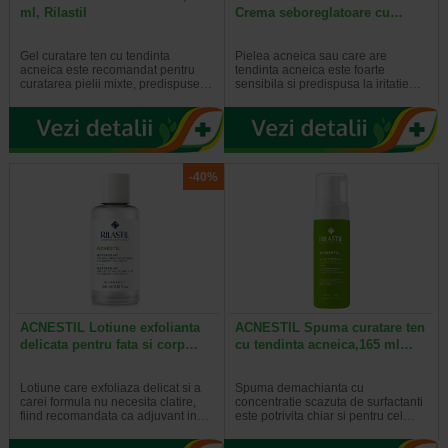
ml, Rilastil
Crema seboreglatoare cu…
Gel curatare ten cu tendinta
Pielea acneica sau care are
acneica este recomandat pentru
tendinta acneica este foarte
curatarea pielii mixte, predispuse…
sensibila si predispusa la iritatie…
-40%
ACNESTIL Lotiune exfolianta
ACNESTIL Spuma curatare ten
delicata pentru fata si corp…
cu tendinta acneica,165 ml…
Lotiune care exfoliaza delicat si a
Spuma demachianta cu
carei formula nu necesita clatire,
concentratie scazuta de surfactanti
fiind recomandata ca adjuvant in…
este potrivita chiar si pentru cel…