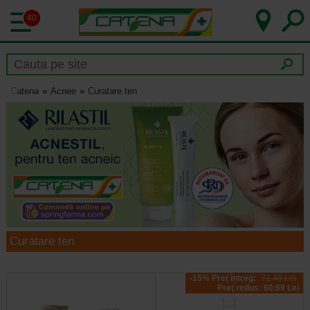
40
Catena
Acnee
Curatare ten
Curatare ten
-15% Preț întreg:
71.40 Lei
Preț redus: 60.69 Lei