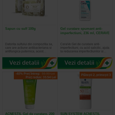
Sapun cu sulf 100g
Gel curatare spumant anti-
imperfectiuni, 236 ml, CERAVE
Datorita sulfului din compozitia sa,
CeraVe Gel de curatare anti-
care are actiune antibacteriana si
imperfectiuni, cu acid salicilic, ajuta
antifungica puternica, acest…
la reducerea imperfectiunilor si…
-40% Preț întreg:
55.90 Lei
Plătești 2, primești 3
Preț redus: 33.54 Lei
ACNESTIL Gel de curatare, 200
SUN SYSTEM ACNESTIL