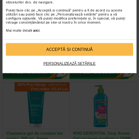
obiceiurilor dvs. de navigare.
Puteți face clic pe „Acceptă si continuă” pentru a fi de acord cu aceste
utilizări sau puteți face clic pe „Personalizează setările” pentru a vă
configura opțiunile. Vă puteți modifica preferințele și, în special, vă puteți
retrage consimțământul pe site-ul nostru în orice moment.
ACNESTIL Crema H BIOME
ACNESTIL Spray de corp
Mai multe detalii
aici
.
anti-roseata, hidratanta, 40…
pentru acnee corp, 150 ml…
Este o crema conceputa pentru
Spray purificator pentru corp, cu
ACCEPTĂ SI CONTINUĂ
tenul sensibil si predispus la
uscare rapida. Promoveaza
acnee, afectat de tratamentele…
reducerea imperfectiunilor pe…
PERSONALIZEAZĂ SETĂRILE
-40% Preț întreg:
105.40 Lei
Preț redus: 63.24 Lei
Cleanance gel de curatare ten
4540 GEROVITAL Stop Acnee -
acneic, 200 ml, Avene
Gel spumant purifiant x 150ML