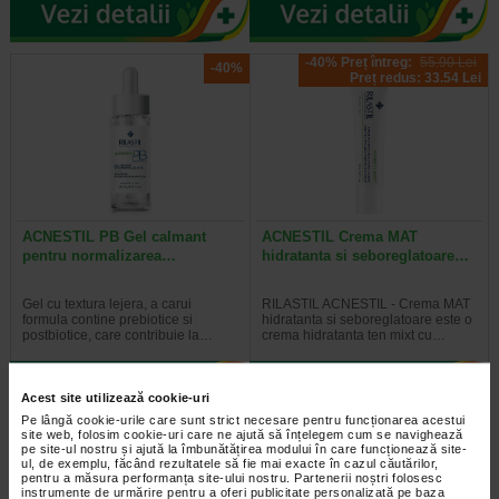
-40% Preț întreg:
55.90 Lei
-40%
Preț redus: 33.54 Lei
ACNESTIL PB Gel calmant
ACNESTIL Crema MAT
pentru normalizarea…
hidratanta si seboreglatoare…
Gel cu textura lejera, a carui
RILASTIL ACNESTIL - Crema MAT
formula contine prebiotice si
hidratanta si seboreglatoare este o
postbiotice, care contribuie la…
crema hidratanta ten mixt cu…
Acest site utilizează cookie-uri
Pe lângă cookie-urile care sunt strict necesare pentru funcționarea acestui
site web, folosim cookie-uri care ne ajută să înțelegem cum se navighează
Plătești 2, primești 3
pe site-ul nostru și ajută la îmbunătățirea modului în care funcționează site-
ul, de exemplu, făcând rezultatele să fie mai exacte în cazul căutărilor,
pentru a măsura performanța site-ului nostru. Partenerii noștri folosesc
instrumente de urmărire pentru a oferi publicitate personalizată pe baza