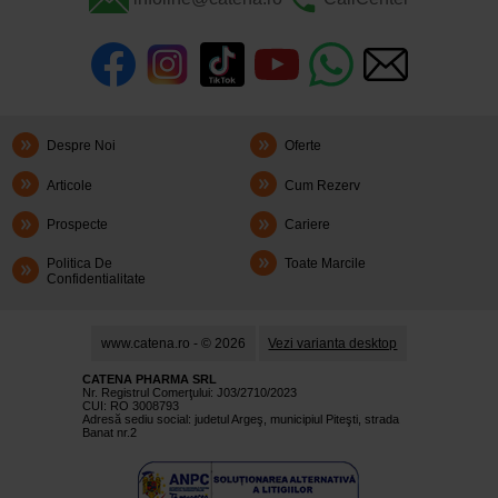
Despre Noi
Oferte
Articole
Cum Rezerv
Prospecte
Cariere
Politica De
Toate Marcile
Confidentialitate
www.catena.ro - © 2026
Vezi varianta desktop
CATENA PHARMA SRL
Nr. Registrul Comerţului: J03/2710/2023
CUI: RO 3008793
Adresă sediu social: judetul Argeş, municipiul Piteşti, strada
Banat nr.2