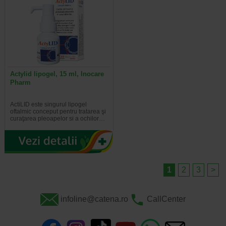
Actylid lipogel, 15 ml, Inocare
Pharm
ActiLID este singurul lipogel
oftalmic conceput pentru tratarea şi
curaţarea pleoapelor si a ochilor…
1
2
3
>
infoline@catena.ro
CallCenter