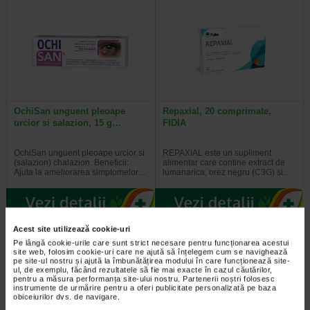
OchiSan unguent pleoape
Repaxial, 20 comprimate,
urcior si salazion, 15 g…
FIDIA
OchiSan unguent pleoape urcior si
REPAXIAL este un supliment
(salazion) chalazion. Beneficii:
alimentar care contine extract de
Ajuta la ameliorarea simptomelor…
lumanarica, orez negru (C3G) si…
Acest site utilizează cookie-uri
Pe lângă cookie-urile care sunt strict necesare pentru funcționarea acestui
site web, folosim cookie-uri care ne ajută să înțelegem cum se navighează
pe site-ul nostru și ajută la îmbunătățirea modului în care funcționează site-
ul, de exemplu, făcând rezultatele să fie mai exacte în cazul căutărilor,
pentru a măsura performanța site-ului nostru. Partenerii noștri folosesc
instrumente de urmărire pentru a oferi publicitate personalizată pe baza
obiceiurilor dvs. de navigare.