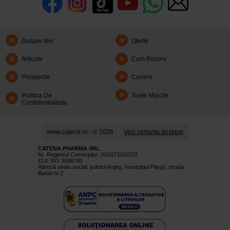
Despre Noi
Oferte
Articole
Cum Rezerv
Prospecte
Cariere
Politica De
Toate Marcile
Confidentialitate
www.catena.ro - © 2026
Vezi varianta desktop
CATENA PHARMA SRL
Nr. Registrul Comerţului: J03/2710/2023
CUI: RO 3008793
Adresă sediu social: judetul Argeş, municipiul Piteşti, strada
Banat nr.2