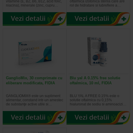
vitamine (E, B2, B6, B12, acid folic,
oftalmica izotonica sterila care are
niacina), minerale (zinc, cupru…
rol de hidratare si lubrefiere a…
GanglioMix, 30 comprimate cu
Blu yal A 0.15% free solutie
eliberare modificata, FIDIA
oftalmica, 10 ml, FIDIA
GANGLIOMIX® este un supliment
BLU YAL A FREE 0.15% este o
alimentar, constand intr-un amestec
solutie oftalmica cu 0,15%
de substanţe active utile si…
hialuronat de sodiu si aminoacizi…