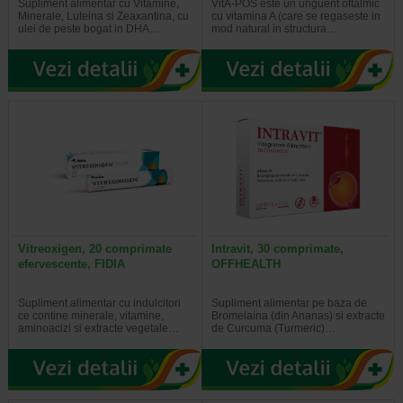
Supliment alimentar cu Vitamine,
VitA-POS este un unguent oftalmic
Minerale, Luteina si Zeaxantina, cu
cu vitamina A (care se regaseste in
ulei de peste bogat in DHA…
mod natural in structura…
Vitreoxigen, 20 comprimate
Intravit, 30 comprimate,
efervescente, FIDIA
OFFHEALTH
Supliment alimentar cu indulcitori
Supliment alimentar pe baza de
ce contine minerale, vitamine,
Bromelaina (din Ananas) si extracte
aminoacizi si extracte vegetale…
de Curcuma (Turmeric)…