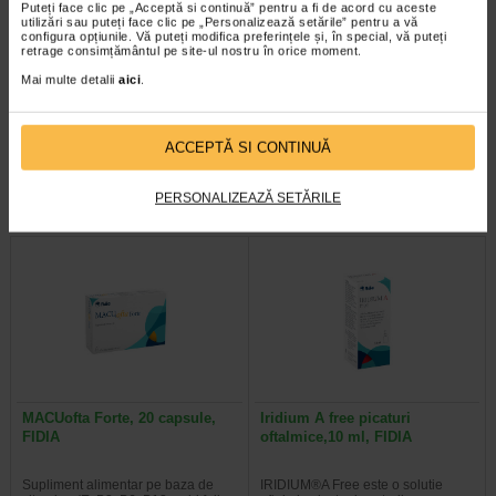
Puteți face clic pe „Acceptă si continuă” pentru a fi de acord cu aceste
utilizări sau puteți face clic pe „Personalizează setările” pentru a vă
configura opțiunile. Vă puteți modifica preferințele și, în special, vă puteți
DROPsept, 10 ml, FIDIA
Lacrisek free,10 ml, FIDIA
retrage consimțământul pe site-ul nostru în orice moment.
Mai multe detalii
aici
.
DROPsept este o solutie oftalmica,
Lacrisek Free este o solutie
adjuvanta pentru protectia si
oftalmica sterila pe baza de
ACCEPTĂ SI CONTINUĂ
repararea epiteliului cornean si…
lipozomi, vitamina A, vitamina E…
PERSONALIZEAZĂ SETĂRILE
MACUofta Forte, 20 capsule,
Iridium A free picaturi
FIDIA
oftalmice,10 ml, FIDIA
Supliment alimentar pe baza de
IRIDIUM®A Free este o solutie