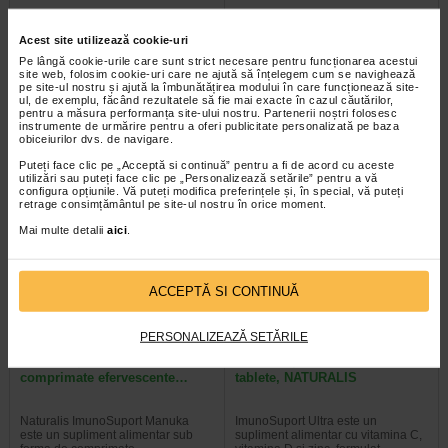
Acadea Bombovit Multi, 1
Vitamina C, 20 comprimate
Acest site utilizează cookie-uri
acadea, NATURALIS
masticabile, NATURALIS
Pe lângă cookie-urile care sunt strict necesare pentru funcționarea acestui
site web, folosim cookie-uri care ne ajută să înțelegem cum se navighează
pe site-ul nostru și ajută la îmbunătățirea modului în care funcționează site-
Naturalis Bombovit Multivit este un
Naturalis Vitamina C este un
ul, de exemplu, făcând rezultatele să fie mai exacte în cazul căutărilor,
supliment alimentar sub forma de
supliment alimentar sub forma de
pentru a măsura performanța site-ului nostru. Partenerii noștri folosesc
acadea, care ofera un aport…
comprimate masticabile, usor de…
instrumente de urmărire pentru a oferi publicitate personalizată pe baza
obiceiurilor dvs. de navigare.
Puteți face clic pe „Acceptă si continuă” pentru a fi de acord cu aceste
utilizări sau puteți face clic pe „Personalizează setările” pentru a vă
configura opțiunile. Vă puteți modifica preferințele și, în special, vă puteți
retrage consimțământul pe site-ul nostru în orice moment.
Plătești 2, primești 3
Plătești 2, primești 3
Mai multe detalii
aici
.
ACCEPTĂ SI CONTINUĂ
PERSONALIZEAZĂ SETĂRILE
ImunoSuport Manuka, 10
ImunoSuport ULTRA, 30
comprimate efervescente…
tablete, NATURALIS
Naturalis ImunoSuport Manuka
ImunoSuport Ultra este un
este un supliment alimentar sub
supliment alimentar cu vitamina C,