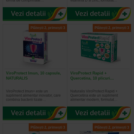
forma de comprimate…
vitamina D si zinc, formulat…
Plătești 2, primești 3
Plătești 2, primești 3
ViroProtect Imun, 10 capsule,
ViroProtect Rapid +
NATURALIS
Quercetina, 10 plicuri…
ViroProtect Imun+ este un
Naturalis ViroProtect Rapid +
supliment alimentar inovator, care
Quercetina este un supliment
combina bacterii lizate…
alimentar modern, formulat…
Plătești 2, primești 3
Plătești 2, primești 3