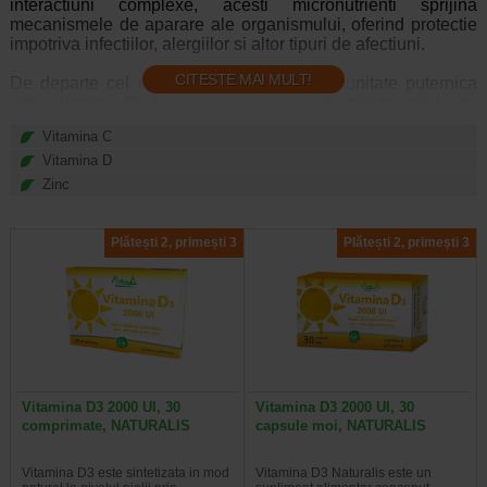
interactiuni complexe, acesti micronutrienti sprijina
mecanismele de aparare ale organismului, oferind protectie
impotriva infectiilor, alergiilor si altor tipuri de afectiuni.
CITESTE MAI MULT!
De departe cel mai des asociata cu o imunitate puternica
este vitamina C. Aceasta este cunoscuta pentru rolul sau
imunostimulator si proprietatile antioxidante. Foarte
Vitamina C
importanta pentru imunitate este si vitamina D, dat fiind ca
este implicata in producerea si activitatea celulelor
Vitamina D
imunitare, dar si raspunsul inflamator. Necesare pentru o
Zinc
buna imunitate sunt si vitamina A, vitamina E, vitamina B6,
vitamina B12, vitamina K, studiile recente indicand o
prdispozitie crescuta la infecii respriatorii si alte boli
Plătești 2, primești 3
Plătești 2, primești 3
infectioase in cazul persoanelor cu niveluri scazute ale
acestora.
Cat despre minerale si oligoelemente, date existente arata
ca sprijinul cel mai consistent pentru imunitate vine din
partea zincului, seleniului, fierului, magneziului si iodului.
Tocmai de aceea, aportul optim de vitamine si minerale
Vitamina D3 2000 UI, 30
Vitamina D3 2000 UI, 30
trebuie sa devina o prioritate, daca va doriti o imunitate de
comprimate, NATURALIS
capsule moi, NATURALIS
fier.
Vitamina D3 este sintetizata in mod
Vitamina D3 Naturalis este un