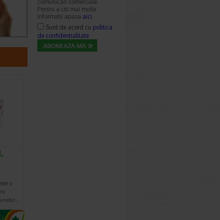
comunicari comerciale.
Pentru a citi mai multe
informatii apasa
aici
.
Sunt de acord cu
politica
de confidentialitate
l,
ste o
tru
iunilor…