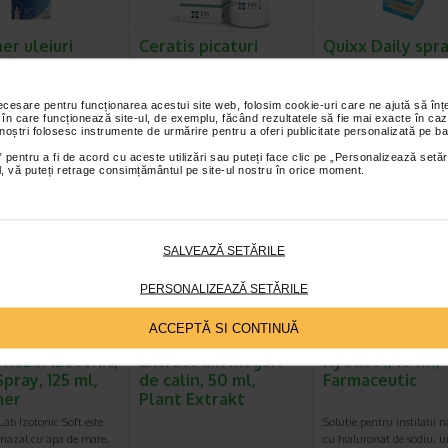
er uleiuri
Ceratis picaturi
Quixx Daily spr
iale, spray, 20
auriculare, 20 ml, Tis
nazal izotonic, 
Farmaceutic
ml, Berlin-Che
necesare pentru funcționarea acestui site web, folosim cookie-uri care ne ajută să î
uleiuri esentiale BIO
Ceratis sunt picaturi auriculare
QUIXX® Daily contine: 
 în care funcționează site-ul, de exemplu, făcând rezultatele să fie mai exacte în caz
decongestionant nazal
ce pot fi utilizate pentru
mare naturala (diluata la
 noștri folosesc instrumente de urmărire pentru a oferi publicitate personalizată pe ba
tine apa de mare 100%…
intretinerea igienei auriculare…
fiziologic (0,9%) cu apa…
 pentru a fi de acord cu aceste utilizări sau puteți face clic pe „Personalizează setăr
ial, vă puteți retrage consimțământul pe site-ul nostru în orice moment.
SALVEAZĂ SETĂRILE
PERSONALIZEAZĂ SETĂRILE
ACCEPTĂ SI CONTINUĂ
 nazal izotonic,
Extract din muguri
Hyatisol, 10 ml, 
Spray, 125 ml,
de calin, 50 ml,
Farmaceutic
mer
Plant Extrakt
ab Izotonic Soft este
Solutie pentru instilatii n
 nazal cu apa de mare,
cu hialuronat de sodiu, u