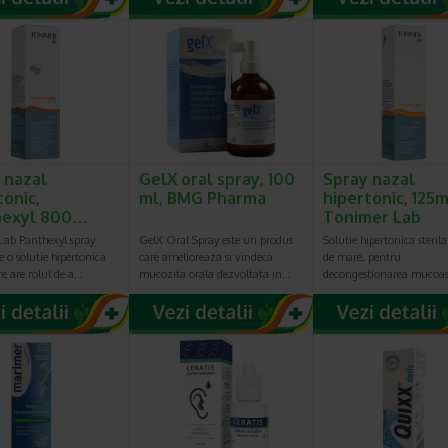
 nazal
GelX oral spray, 100
Spray nazal
tonic,
ml, BMG Pharma
hipertonic, 125m
hexyl 800…
Tonimer Lab
Lab Panthexyl spray
GelX Oral Spray este un produs
Solutie hipertonica steril
e o solutie hipertonica
care amelioreaza si vindeca
de mare, pentru
are are rolul de a…
mucozita orala dezvoltata in…
decongestionarea mucoa