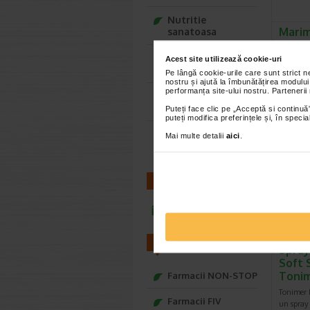
Nutritie
Marim
sanatoasa
esent
ml
Ce Oftapic ti se
Acest site utilizează cookie-uri
potriveste
Pe lângă cookie-urile care sunt strict 
MARIMER 
nostru și ajută la îmbunătățirea modului
este un 
performanța site-ului nostru. Partenerii
Adora – Adorabili
care con
din prima clipa
Puteți face clic pe „Acceptă si continuă”
puteți modifica preferințele și, în spec
Seturi cadou
Mai multe detalii
aici
.
Baylis&Harding
CONTACT
infoline@catena.ro
FARMACII
Spray
Soft 
Toni
Farmacii NON-STOP
Tonimer L
Farmacii FIV
un spray