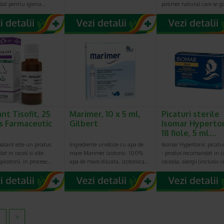
at pentru igiena…
polimer natural care se g
nt Tisofit, 25
Marimer, 10 x 5 ml,
Picaturi sterile
is Farmaceutic
Gilbert
Isomar Hyperton
18 fiole, 5 ml…
nhalant este un produs
Ingrediente unidoze cu apa de
Isomar Hypertonic picaturi
t in raceli si alte
mare Marimer izotonic: 100%
- produs recomandat in c
spiratorii, in procese…
apa de mare diluata, izotonica…
raceala, alergii (inclusiv 
2
>