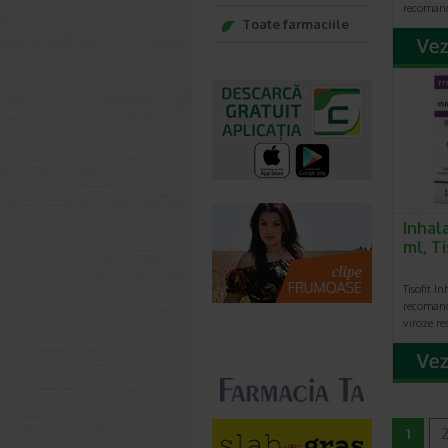
recomand
Toate farmaciile
Inhala
ml, T
Tisofit I
recomanda
viroze re
1