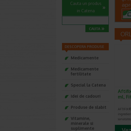
Cauta un produs
in Catena
OR
DESCOPERA PRODUSE
Medicamente
Medicamente
fertilitate
Special la Catena
Aftifi
Idei de cadouri
ml, F
Produse de slabit
AFTIFIX®,
ingredien
Vitamine,
sanatate
minerale si
suplimente