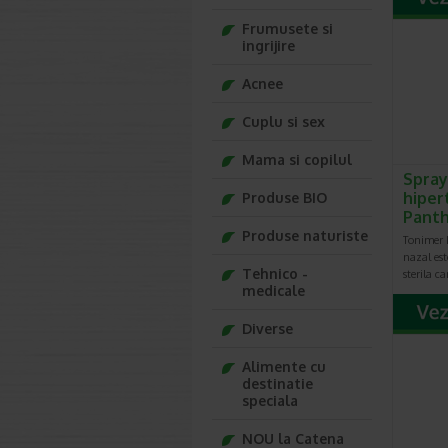
Frumusete si
ingrijire
Acnee
Cuplu si sex
Mama si copilul
Spray
hiper
Produse BIO
Pant
Produse naturiste
Tonimer 
nazal est
Tehnico -
sterila c
medicale
Diverse
Alimente cu
destinatie
speciala
NOU la Catena