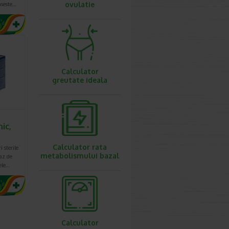
ovulatie
aseste…
Calculator
greutate ideala
ic,
Calculator rata
 sterile
metabolismului bazal
az de
cele…
Calculator