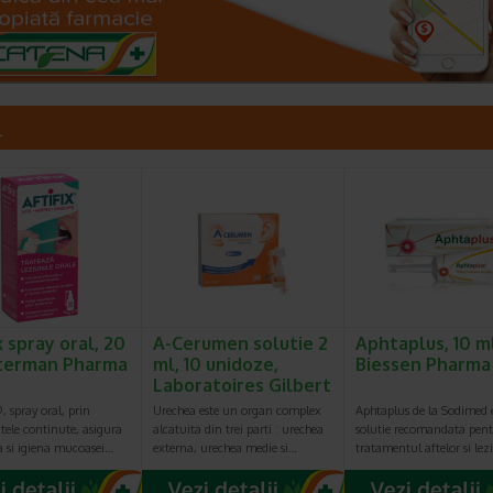
L
x spray oral, 20
A-Cerumen solutie 2
Aphtaplus, 10 m
iterman Pharma
ml, 10 unidoze,
Biessen Pharma
Laboratoires Gilbert
 spray oral, prin
Urechea este un organ complex
Aphtaplus de la Sodimed e
tele continute, asigura
alcatuita din trei parti : urechea
solutie recomandata pen
a si igiena mucoasei…
externa, urechea medie si…
tratamentul aftelor si lez