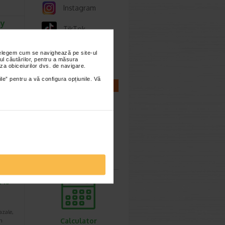
Instagram
ay
TikTok
100
mie…
Whatsapp
nțelegem cum se navighează pe site-ul
apa de
ul căutărilor, pentru a măsura
 nivel
za obiceiurilor dvs. de navigare.
ile” pentru a vă configura opțiunile. Vă
CALCULATOARE
Calculator
sarcina
Tis
azale,
Calculator
n