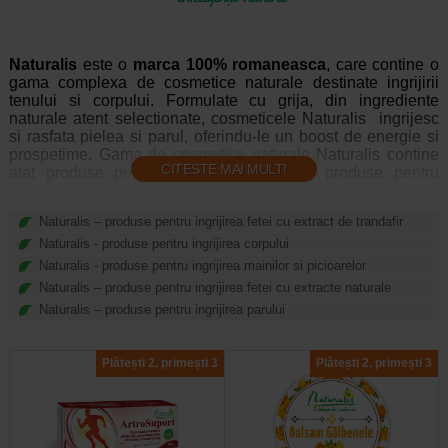
Naturalis
este o
marca 100% romaneasca
, care contine o
gama complexa de cosmetice naturale destinate ingrijirii
tenului si corpului. Formulate cu grija, din ingrediente
naturale atent selectionate, cosmeticele Naturalis ingrijesc
si rasfata pielea si parul, oferindu-le un boost de energie si
prospetime. Gama de cosmetice naturale Naturalis contine
CITESTE MAI MULT!
atat produse pentru ten si corp, cat si produse pentru
ingrijirea parului, a mainilor si picioarelor.
Naturalis - cosmetice naturale pentru ten:
Naturalis – produse pentru ingrijirea fetei cu extract de trandafir
Aceste produse contin ingrediente naturale cu eficienta
Naturalis - produse pentru ingrijirea corpului
dovedita: apa si extractul de trandafir revitalizeaza tenul
Naturalis - produse pentru ingrijirea mainilor si picioarelor
obosit, contribuia la reducerea ridurilor, stimuleaza
Naturalis – produse pentru ingrijirea fetei cu extracte naturale
elasticitatea pielii si neutralizeaza efectele adverse ale
Naturalis – produse pentru ingrijirea parului
radicalilor liberi. Uleiurile naturale hidrateaza tenul in
profunzime, stimuleaza productia de colagen si contribuie
obtinerea unui efect de lifting. Continutul ridicat de vitamine
Plătești 2, primești 3
Plătești 2, primești 3
ajuta la netezirea ridurilor, avand un efect intens regenerant
si ajuta la mentinerea unui ten tanar si ferm.
Naturalis - cosmetice naturale pentru corp:
Pa langa ten, este nevoie sa acordam o ingrijire speciala si