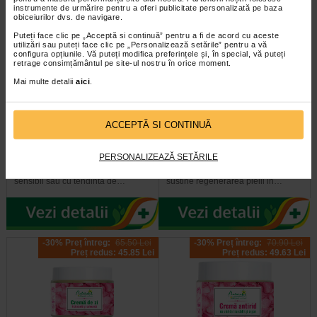
-30% Preț întreg:
65,50 Lei
instrumente de urmărire pentru a oferi publicitate personalizată pe baza
obiceiurilor dvs. de navigare.
Preț redus: 45.85 Lei
Puteți face clic pe „Acceptă si continuă” pentru a fi de acord cu aceste
utilizări sau puteți face clic pe „Personalizează setările” pentru a vă
configura opțiunile. Vă puteți modifica preferințele și, în special, vă puteți
retrage consimțământul pe site-ul nostru în orice moment.
Mai multe detalii
aici
.
Apa micelara purificatoare 3 in
Crema de noapte nutritiva, 50
ACCEPTĂ SI CONTINUĂ
1, 300 ml, NATURALIS
ml, NATURALIS
PERSONALIZEAZĂ SETĂRILE
Aceasta apa micelara delicata este
Crema de noapte cu textura bogata
potrivita pentru persoanele cu ten
in uleiuri, formulata pentru a
sensibil sau cu tendinta de…
sustine regenerarea pielii in…
-30% Preț întreg:
65.50 Lei
-30% Preț întreg:
70.90 Lei
Preț redus: 45.85 Lei
Preț redus: 49.63 Lei