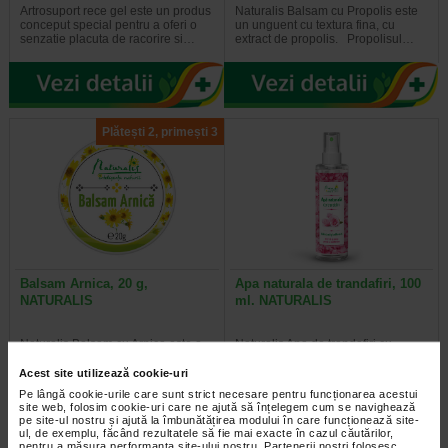
Artrosuport rece gel este un produs
Naturalis Balsam cu Propolis este
conceput special pentru a oferi o
un unguent cu textura fina, cu
senzatie placuta de racorire si…
extract de propolis. Propolisul…
Plătești 2, primești 3
Balsam Arnica, 20 g,
Apa naturala de trandafiri, 100
NATURALIS
ml. NATURALIS
Naturalis Balsam cu Arnica este o
Naturalis Apa de trandafiri cu
crema cu extract de arnica, planta
pulverizator 100 ml este obtinuta
cu actiune antiinflamatoare si…
prin distilarea florilor trandafirului…
Acest site utilizează cookie-uri
Pe lângă cookie-urile care sunt strict necesare pentru funcționarea acestui
site web, folosim cookie-uri care ne ajută să înțelegem cum se navighează
pe site-ul nostru și ajută la îmbunătățirea modului în care funcționează site-
ul, de exemplu, făcând rezultatele să fie mai exacte în cazul căutărilor,
pentru a măsura performanța site-ului nostru. Partenerii noștri folosesc