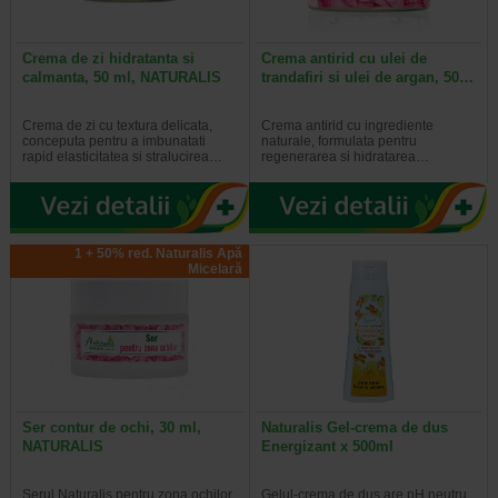
Crema de zi hidratanta si
Crema antirid cu ulei de
calmanta, 50 ml, NATURALIS
trandafiri si ulei de argan, 50…
Crema de zi cu textura delicata,
Crema antirid cu ingrediente
conceputa pentru a imbunatati
naturale, formulata pentru
rapid elasticitatea si stralucirea…
regenerarea si hidratarea…
1 + 50% red. Naturalis Apă
Micelară
Ser contur de ochi, 30 ml,
Naturalis Gel-crema de dus
NATURALIS
Energizant x 500ml
Serul Naturalis pentru zona ochilor
Gelul-crema de dus are pH neutru,