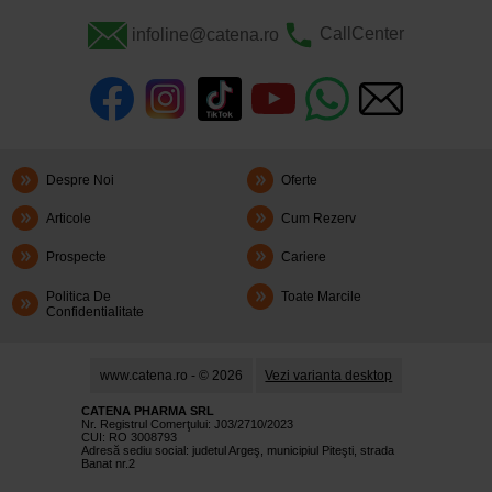
infoline@catena.ro
CallCenter
Despre Noi
Oferte
Articole
Cum Rezerv
Prospecte
Cariere
Politica De
Toate Marcile
Confidentialitate
www.catena.ro - © 2026
Vezi varianta desktop
CATENA PHARMA SRL
Nr. Registrul Comerţului: J03/2710/2023
CUI: RO 3008793
Adresă sediu social: judetul Argeş, municipiul Piteşti, strada
Banat nr.2