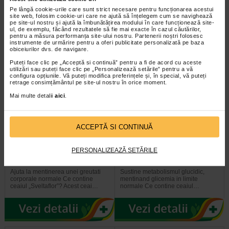
Aceasta combinatie de plante,
Ginseng cu Pu Er Tea (originar din
Pe lângă cookie-urile care sunt strict necesare pentru funcționarea acestui
provincia Yunnan China din anul…
site web, folosim cookie-uri care ne ajută să înțelegem cum se navighează
pe site-ul nostru și ajută la îmbunătățirea modului în care funcționează site-
ul, de exemplu, făcând rezultatele să fie mai exacte în cazul căutărilor,
pentru a măsura performanța site-ului nostru. Partenerii noștri folosesc
instrumente de urmărire pentru a oferi publicitate personalizată pe baza
obiceiurilor dvs. de navigare.
Puteți face clic pe „Acceptă si continuă” pentru a fi de acord cu aceste
utilizări sau puteți face clic pe „Personalizează setările” pentru a vă
configura opțiunile. Vă puteți modifica preferințele și, în special, vă puteți
retrage consimțământul pe site-ul nostru în orice moment.
Mai multe detalii
aici
.
ACCEPTĂ SI CONTINUĂ
Ceai sveltaflor X 50g FAR.
Ceai glicostat, 20 doze, Fares
PERSONALIZEAZĂ SETĂRILE
Ajuta la mentinerea unei greutati
Sustine metabolismul glucidic,
corporale normale Ce contine
mentinand glicemia in limite
ceaiul „Sveltaflor”? Acest ceai…
normale Ce contine ceaiul…