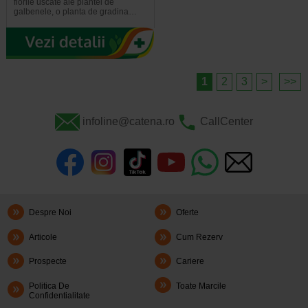
florile uscate ale plantei de
galbenele, o planta de gradina…
1
2
3
>
>>
infoline@catena.ro
CallCenter
Despre Noi
Oferte
Articole
Cum Rezerv
Prospecte
Cariere
Politica De
Toate Marcile
Confidentialitate