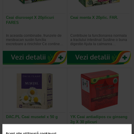
Ceai diurosept X 20plicuri
Ceai menta X 20plic. FAR.
FARES
In aceasta combinatie, frunzele de
Contribuie la functionarea normala
mesteacan sustin functia
a tractului intestinal Sustine o buna
excretoare a rinichilor Ce contine…
digestie Ajuta la calmarea…
DAC.PL Ceai musetel x 50 g
YK Ceai antiadipos cu ginseng
2g X 30 plicuri
Acest site utilizează cookie-uri