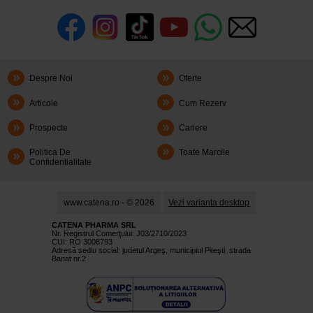
Despre Noi
Oferte
Articole
Cum Rezerv
Prospecte
Cariere
Politica De
Toate Marcile
Confidentialitate
www.catena.ro - © 2026
Vezi varianta desktop
CATENA PHARMA SRL
Nr. Registrul Comerţului: J03/2710/2023
CUI: RO 3008793
Adresă sediu social: judetul Argeş, municipiul Piteşti, strada
Banat nr.2