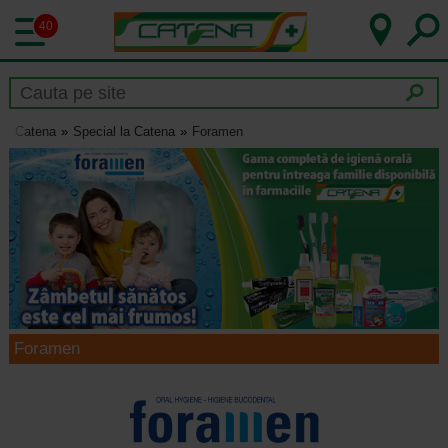
40
Catena
Special la Catena
Foramen
Foramen