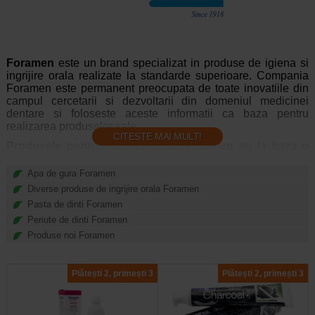
Foramen
este un brand specializat in produse de igiena si
ingrijire orala realizate la standarde superioare. Compania
Foramen este permanent preocupata de toate inovatiile din
campul cercetarii si dezvoltarii din domeniul medicinei
dentare si foloseste aceste informatii ca baza pentru
realizarea produselor sale.
CITESTE MAI MULT!
Produsele pentru ingrijire orala Foramen
au la baza o
serie de studii stiintifice pentru o calitate superioara si o
eficienta ridicata, fiind apreciate de clientii din intreaga lume.
Apa de gura Foramen
Diverse produse de ingrijire orala Foramen
Pasta de dinti Foramen
Periute de dinti Foramen
Produse noi Foramen
Plătești 2, primești 3
Plătești 2, primești 3