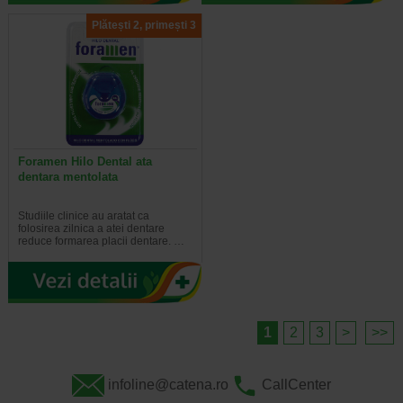
Plătești 2, primești 3
Foramen Hilo Dental ata
dentara mentolata
Studiile clinice au aratat ca
folosirea zilnica a atei dentare
reduce formarea placii dentare. …
1
2
3
>
>>
infoline@catena.ro
CallCenter