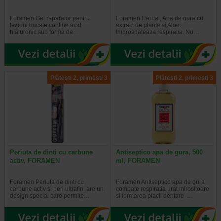
Foramen Gel reparator pentru
Foramen Herbal, Apa de gura cu
leziuni bucale contine acid
extract de plante si Aloe.
hialuronic sub forma de…
Improspateaza respiratia. Nu…
Plătești 2, primești 3
Plătești 2, primești 3
Periuta de dinti cu carbune
Antiseptico apa de gura, 500
activ, FORAMEN
ml, FORAMEN
Foramen Periuta de dinti cu
Foramen Antiseptico apa de gura
carbune activ si peri ultrafini are un
combate respiratia urat mirositoare
design special care permite…
si formarea placii dentare …