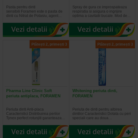
Pasta pentru dinti
Spray de gura ce improspateaza
sensibili Foramen este o pasta de
respiratia si asigura o ingrijire
dinti cu Nitrat de Potasiu, agent…
optima a cavitatii bucale. Mod de…
Plătești 2, primești 3
Plătești 2, primești 3
Pharma Line Clinic Soft
Whitening periuta dinti,
periuta antiplaca, FORAMEN
FORAMEN
Periuta dinti Anti-placa
Periuta de dinti pentru albirea
Caracteristici Distribuirea perilor
dintilor Caracteristici Dotata cu peri
Tynex perfect rotunjiti garanteaza…
speciali care au doua…