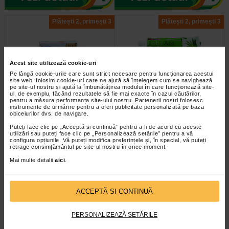
Plătești 2, primești 3
Plătești 2, primești 3
Acest site utilizează cookie-uri
Pe lângă cookie-urile care sunt strict necesare pentru funcționarea acestui
site web, folosim cookie-uri care ne ajută să înțelegem cum se navighează
pe site-ul nostru și ajută la îmbunătățirea modului în care funcționează site-
ul, de exemplu, făcând rezultatele să fie mai exacte în cazul căutărilor,
Baby gel eruptii primii
Foramen Herbal Aloe pasta
pentru a măsura performanța site-ului nostru. Partenerii noștri folosesc
instrumente de urmărire pentru a oferi publicitate personalizată pe baza
dintisori, 30 ml, FORAMEN
dinti X 75ml
obiceiurilor dvs. de navigare.
Puteți face clic pe „Acceptă si continuă” pentru a fi de acord cu aceste
Foramen Baby gel eruptii primii
Pasta de dinti cu Aloe vera si
utilizări sau puteți face clic pe „Personalizează setările” pentru a vă
dintisori este un gel dinti bebelusi
etracte de plante si este o pasta de
configura opțiunile. Vă puteți modifica preferințele și, în special, vă puteți
pe baza de extract natural de…
dinti naturala cu continut ridicat…
retrage consimțământul pe site-ul nostru în orice moment.
Mai multe detalii
aici
.
ACCEPTĂ SI CONTINUĂ
Plătești 2, primești 3
Plătești 2, primești 3
PERSONALIZEAZĂ SETĂRILE