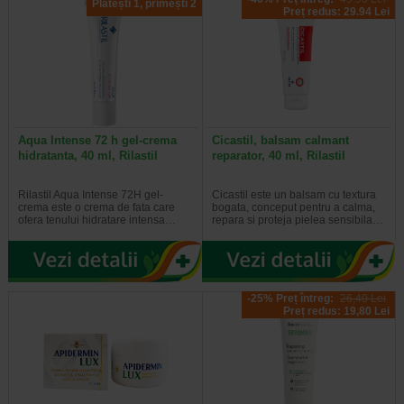
Plătești 1, primești 2
elasticitatea mult mai repede decat tenul normal. O rutina
Preț redus: 29.94 Lei
corecta de ingrijire a acestui tip de ten pune accent pe
hidratarea tesuturilor dar si pe refacerea barierei lipidice a
acesteia.
Ingrijirea tenului – zona din jurul ochilor
Zona din jurul ochilor este caracterizata de o piele sensibila
si fragila si, de aceea, este locul unde apar, de obicei,
Aqua Intense 72 h gel-crema
Cicastil, balsam calmant
primele riduri. Pe langa hidratare si emoliere, acesta zona
hidratanta, 40 ml, Rilastil
reparator, 40 ml, Rilastil
are nevoie de ingrijire antirid specifica dar si de produse
care pot contribui la diminuarea cearcanelor sau a pungilor
Rilastil Aqua Intense 72H gel-
Cicastil este un balsam cu textura
de sub ochi.
crema este o crema de fata care
bogata, conceput pentru a calma,
ofera tenului hidratare intensa…
repara si proteja pielea sensibila…
-25% Preț întreg:
26,40 Lei
Preț redus: 19,80 Lei