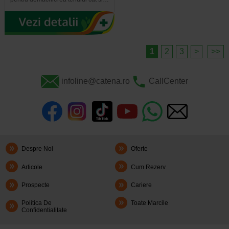
1
2
3
>
>>
infoline@catena.ro
CallCenter
Despre Noi
Oferte
Articole
Cum Rezerv
Prospecte
Cariere
Politica De
Toate Marcile
Confidentialitate