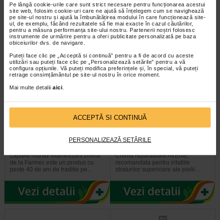
Pe lângă cookie-urile care sunt strict necesare pentru funcționarea acestui
pentru o curatare delicata, dar…
curatare, indepartand machiajul…
site web, folosim cookie-uri care ne ajută să înțelegem cum se navighează
pe site-ul nostru și ajută la îmbunătățirea modului în care funcționează site-
ul, de exemplu, făcând rezultatele să fie mai exacte în cazul căutărilor,
pentru a măsura performanța site-ului nostru. Partenerii noștri folosesc
instrumente de urmărire pentru a oferi publicitate personalizată pe baza
obiceiurilor dvs. de navigare.
-30% Preț întreg:
72.10 Lei
Puteți face clic pe „Acceptă si continuă” pentru a fi de acord cu aceste
Preț redus: 50.47 Lei
utilizări sau puteți face clic pe „Personalizează setările” pentru a vă
configura opțiunile. Vă puteți modifica preferințele și, în special, vă puteți
retrage consimțământul pe site-ul nostru în orice moment.
Mai multe detalii
aici
.
ACCEPTĂ SI CONTINUĂ
Farmec Doina Lapte nutritiv
AVENE Cicalfate + Crema
vitaminizant 200 ml
reparatoare si protectoare X…
PERSONALIZEAZĂ SETĂRILE
Laptele nutritiv vitaminizant Doina
Crema reparatoare AVENE,
de la Farmec este un produs cu
recomandata pentru iritatiile
peste 40 de ani de traditie pe…
straturilor superioare ale pielii…