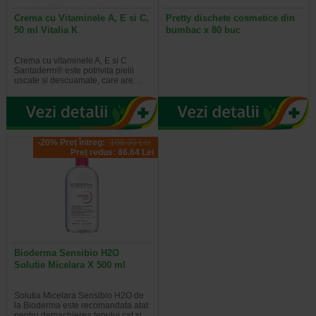
Crema cu Vitaminele A, E si C,
Pretty dischete cosmetice din
50 ml Vitalia K
bumbac x 80 buc
Crema cu vitaminele A, E si C
Santaderm® este potrivita pielii
uscate si descuamate, care are…
-20% Preț întreg:
108.30 Lei
Preț redus: 86.64 Lei
Bioderma Sensibio H2O
Solutie Micelara X 500 ml
Solutia Micelara Sensibio H2O de
la Bioderma este recomandata atat
pentru demachierea tenului cat si…