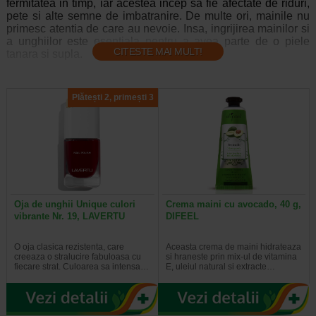
fermitatea in timp, iar acestea incep sa fie afectate de riduri,
pete si alte semne de imbatranire. De multe ori, mainile nu
primesc atentia de care au nevoie. Insa, ingrijirea mainilor si
a unghiilor este esentiala pentru a avea parte de o piele
CITESTE MAI MULT!
tanara si supla.
Ingrijirea mainilor si unghiilor - importanta
Mainile si unghiile au nevoie de aceeasi dragoste pe care i-o
Plătești 2, primești 3
oferiti in mod normal tenului. Mainile suporta in fiecare zi
efectele expunerii la soare, stresului si murdariei. Cu toate
acestea, pielea de pe maini este diferita de cea a fetei.
Palmele nu contin glande sebacee, motiv pentru care nu au
parte de acea hidratare atat de importanta pentru piele. Ba
mai mult, puteti observa ca pielea de pe partea de sus a
mainilor este subtire si sensibila si, din aceasta cauza, este
predispusa la imbatranire. De aceea, ingrijirea unghiilor si a
Oja de unghii Unique culori
Crema maini cu avocado, 40 g,
mainilor trebuie sa cuprinda o adevarata rutina care sa
vibrante Nr. 19, LAVERTU
DIFEEL
completeze tratamentul saptamanal de la salonul de
manichiura.
O oja clasica rezistenta, care
Aceasta crema de maini hidrateaza
creeaza o stralucire fabuloasa cu
si hraneste prin mix-ul de vitamina
Insa acest lucru nu inseamna ca trebuie sa anulati
fiecare strat. Culoarea sa intensa…
E, uleiul natural si extracte…
programarea la salon. Faceti tot posibilul sa va pastrati
unghiile curate, prezentabile si hidratate, iar acest lucru
presupune si folosirea unor produse de ingrijire a mainilor si