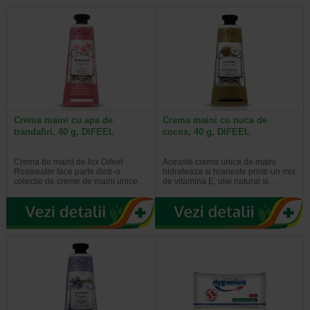
unghiilor.
Produse de baza absolut necesare pentru
ingrijirea mainilor si unghiilor:
crema reparatoare pentru maini
ulei pentru unghii si cuticule
dizolvant cu acetona
balsam pentru maini si unghii
lac de unghii
Crema maini cu apa de
Crema maini cu nuca de
trandafiri, 40 g, DIFEEL
cocos, 40 g, DIFEEL
Crema de maini de lux Difeel
Aceasta crema unica de maini
Rosewater face parte dintr-o
hidrateaza si hraneste printr-un mix
colectie de creme de maini unice…
de vitamina E, ulei natural si…