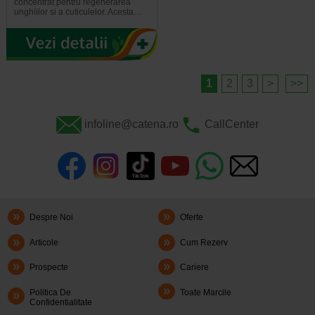
concentrat pentru regenerarea
unghiilor si a cuticulelor. Acesta…
1
2
3
>
>>
infoline@catena.ro
CallCenter
Despre Noi
Oferte
Articole
Cum Rezerv
Prospecte
Cariere
Politica De
Toate Marcile
Confidentialitate