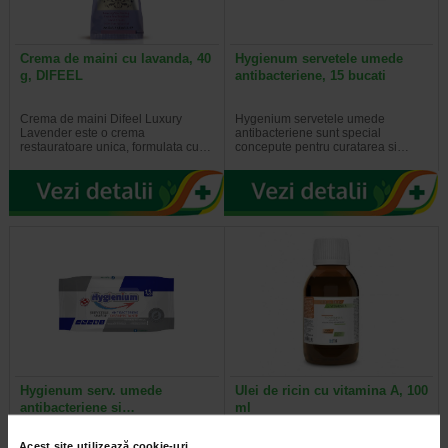
Crema de maini cu lavanda, 40
Hygienum servetele umede
g, DIFEEL
antibacteriene, 15 bucati
Crema de maini Difeel Luxury
Hygenium servetele umede
Lavender este o crema
antibacteriene sunt special
restauratoare unica, formulata cu…
concepute pentru curatarea si…
Hygienum serv. umede
Ulei de ricin cu vitamina A, 100
antibacteriene si…
ml
Acest site utilizează cookie-uri