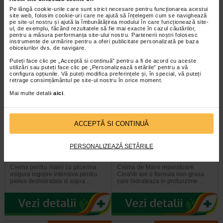
Hygenium servetele umede
Uleiul de ricin imbogatit cu vitamina
antibacteriene cu efect dezinfectant
A are proprietati regenerante,
Pe lângă cookie-urile care sunt strict necesare pentru funcționarea acestui
sunt special realizate pentru…
nutritive si emoliente asupra…
site web, folosim cookie-uri care ne ajută să înțelegem cum se navighează
pe site-ul nostru și ajută la îmbunătățirea modului în care funcționează site-
ul, de exemplu, făcând rezultatele să fie mai exacte în cazul căutărilor,
pentru a măsura performanța site-ului nostru. Partenerii noștri folosesc
instrumente de urmărire pentru a oferi publicitate personalizată pe baza
obiceiurilor dvs. de navigare.
Puteți face clic pe „Acceptă si continuă” pentru a fi de acord cu aceste
utilizări sau puteți face clic pe „Personalizează setările” pentru a vă
configura opțiunile. Vă puteți modifica preferințele și, în special, vă puteți
retrage consimțământul pe site-ul nostru în orice moment.
Mai multe detalii
aici
.
ACCEPTĂ SI CONTINUĂ
Crema de maini cu glicerina,
CeraVe Crema reparatoare
150 ml, Farmec
pentru maini, 50 ml
PERSONALIZEAZĂ SETĂRILE
Crema pentru maini cu glicerina
Crema de Maini reparatoare
asigura ingrijire intensiva pentru
CeraVe are o formula non-grasa
pielea deshidratata si aspra…
care hidrateaza in profunzime…