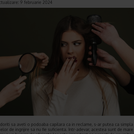
ctualizare: 9 februarie 2024
doriti sa aveti o podoaba capilara ca in reclame, s-ar putea ca simpla 
lor de ingrijire sa nu fie suficienta. Intr-adevar, acestea sunt de mare 