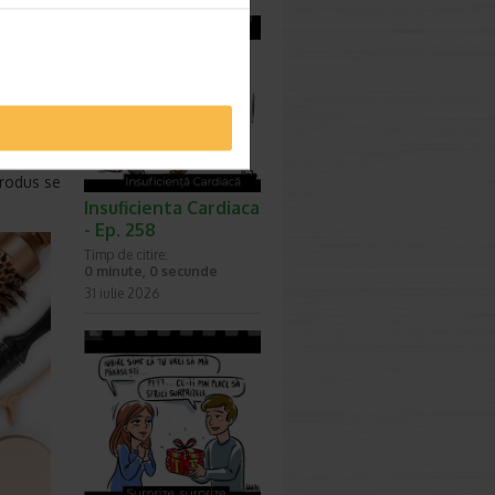
50-180
rotectie
olosi
produs se
Insuficienta Cardiaca
- Ep. 258
Timp de citire:
0 minute, 0 secunde
31 iulie 2026