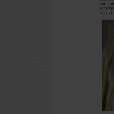
pot erod
alcool p
scos din