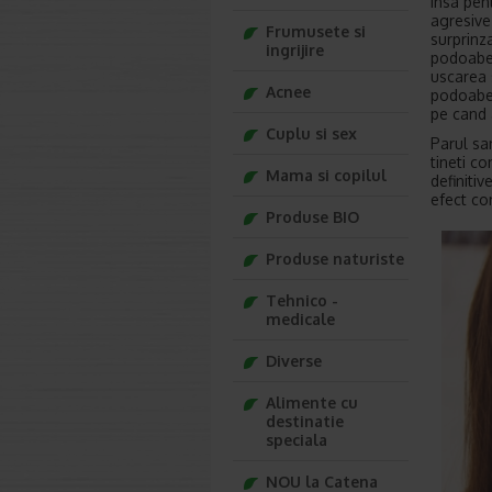
insa pen
agresive
Frumusete si
surprinz
ingrijire
podoabei
uscarea 
Acnee
podoabei
pe cand a
Cuplu si sex
Parul sa
tineti co
Mama si copilul
definitiv
efect con
Produse BIO
Produse naturiste
Tehnico -
medicale
Diverse
Alimente cu
destinatie
speciala
NOU la Catena