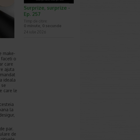
Surprize, surprize -
Ep. 257
Timp de citire:
0 minute, 0 secunde
24 iulie 2026
de make-
 faceti o
ar care
re ajuta
comandat
a ideala
 se
e care le
acesteia
pana la
desigur,
de par.
ulare de
zitivele