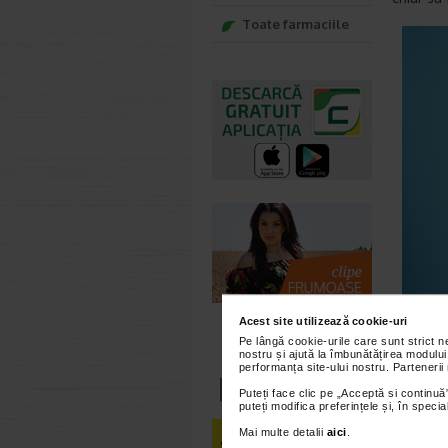
Toate farmaciile
Acest site utilizează cookie-uri
Pe lângă cookie-urile care sunt strict 
nostru și ajută la îmbunătățirea modului
performanța site-ului nostru. Partenerii
Puteți face clic pe „Acceptă si continuă”
puteți modifica preferințele și, în spec
Uscator
Mai multe detalii
aici
.
Chiar si 