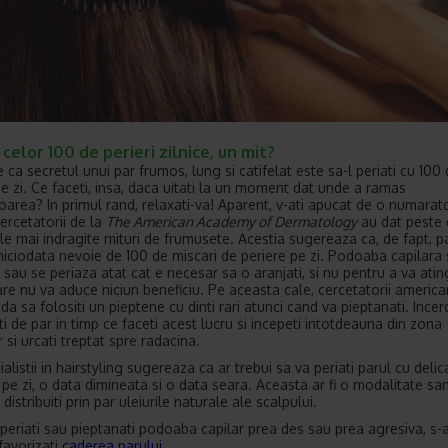
celor 100 de perieri zilnice, un mit?
 ca secretul unui par frumos, lung si catifelat este sa-l periati cu 100
pe zi. Ce faceti, insa, daca uitati la un moment dat unde a ramas
area? In primul rand, relaxati-va! Aparent, v-ati apucat de o numarat
Cercetatorii de la
The American Academy of Dermatology
au dat peste 
ele mai indragite mituri de frumusete. Acestia sugereaza ca, de fapt, p
niciodata nevoie de 100 de miscari de periere pe zi. Podoaba capilara
 sau se periaza atat cat e necesar sa o aranjati, si nu pentru a va ati
are nu va aduce niciun beneficiu. Pe aceasta cale, cercetatorii america
a sa folositi un pieptene cu dinti rari atunci cand va pieptanati. Incer
ti de par in timp ce faceti acest lucru si incepeti intotdeauna din zona
r si urcati treptat spre radacina.
ialistii in hairstyling sugereaza ca ar trebui sa va periati parul cu delic
 pe zi, o data dimineata si o data seara. Aceasta ar fi o modalitate s
 distribuiti prin par uleiurile naturale ale scalpului.
periati sau pieptanati podoaba capilar prea des sau prea agresiva, s-
favorizati
caderea parului
.