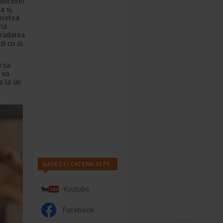
biceiuri
a si,
musetea
 la
gradarea
i cu zi,
i sa
i va
a la un
GASESTI CATENA SI PE
Youtube
Facebook