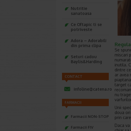
Nutritie
sanatoasa
Ce Oftapic ti se
potriveste
Adora – Adorabili
Regula 
din prima clipa
Se spune
miscari 
Seturi cadou
numarato
Baylis&Harding
inutila. 
dintre c
ar avea 
CONTACT
piaptana
target c
infoline@catena.ro
recomand
nu trage
varfurilo
FARMACII
Unii spec
doua ori
Farmacii NON-STOP
prin care
Daca va 
Farmacii FIV
chiar sa 