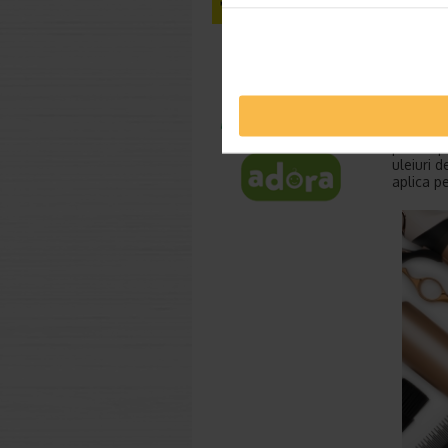
recomanda
pl
gr
us
sa
on
Inainte d
pentru pa
uleiuri d
aplica pe