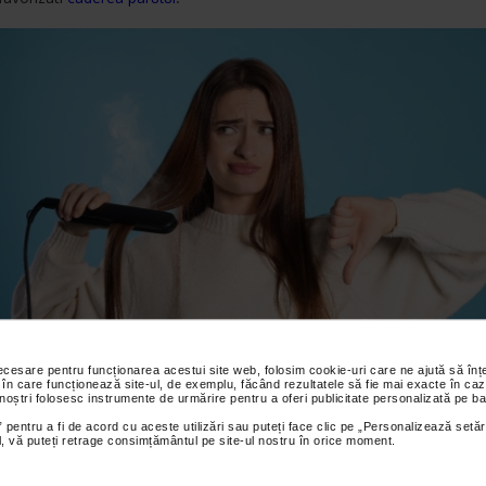
necesare pentru funcționarea acestui site web, folosim cookie-uri care ne ajută să î
 în care funcționează site-ul, de exemplu, făcând rezultatele să fie mai exacte în caz
 noștri folosesc instrumente de urmărire pentru a oferi publicitate personalizată pe ba
 pentru a fi de acord cu aceste utilizări sau puteți face clic pe „Personalizează setăr
ial, vă puteți retrage consimțământul pe site-ul nostru în orice moment.
ul, ondulatorul si placa de par – un trio periculos
in cazul in care aveti o podoaba capilara ca in reclame, expertii in hair