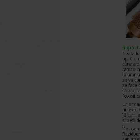
Importa
Toata lu
up. Cum 
curatare 
raman in
la aranja
sa va cu
se face 
strang to
folosit c
Chiar dac
nu este 
12 luni, 
si perii 
De aseme
Reziduur
sebum si