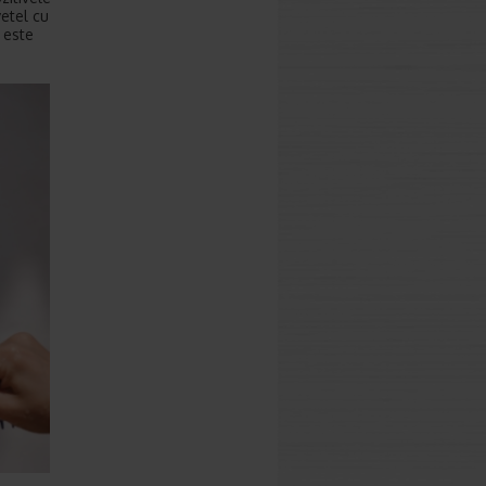
vetel cu
 este