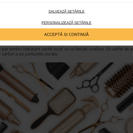
 sa limitati utilizarea ustensilelor, astfel:
aca de indreptat parul este ideal sa fie folosita la o temperatura de 1
SALVEAZĂ SETĂRILE
ade Celsius, de cel mult trei ori pe saptamana;
catorul de par ar trebui sa fie folosit de cel mult doua sau trei ori pe
PERSONALIZEAZĂ SETĂRILE
ptamana;
dulatorul de par este indicat sa fie folosit o data pe saptamana.
ACCEPTĂ SI CONTINUĂ
e folosirea ustensilelor de coafare, incercati sa folositi un spray de p
r. Astfel, veti limita uscarea si ruperea firelor de par. Ulterior, puteti f
e par pentru hidratare astfel incat sa va finisati coafura. Un astfel de 
 varfuri si pe portiunile uscate.