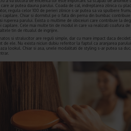
tru a va bucura de eficienta lor este important sa scapati de anumite o
 care ar putea dauna parului. Coada de cal, indreptarea zilnica cu plac
ator, regula celor 100 de perieri zilnice s-ar putea sa va spulbere fru
 capilare. Chiar si dormitul pe o fata din perna din bumbac contribuie
si ruperea parului. Exista o multime de obiceiuri care contribuie la de
 capilare. Cele mai multe tin de modul in care va realizati coafura de z
ltele tin de ritualul de ingrijire.
natos si stralucitor are reguli simple, dar cu mare impact daca decidet
nt de ele. Nu exista niciun dubiu referitor la faptul ca aranjarea parulu
eaza lookul. Chiar si asa, unele modalitati de styling s-ar putea sa duc
trar.