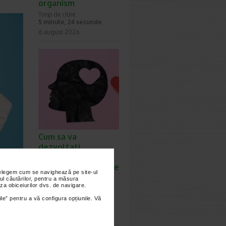
organism
Timp de citire:
5 minute, 24 secunde
6 august 2026
Cum sa va
dezvoltati
inteligenta
emotionala: metode
nțelegem cum se navighează pe site-ul
prin care va puteti
ul căutărilor, pentru a măsura
za obiceiurilor dvs. de navigare.
imbunatati EQ-ul
Timp de citire:
ile” pentru a vă configura opțiunile. Vă
4 minute, 39 secunde
6 august 2026
styling