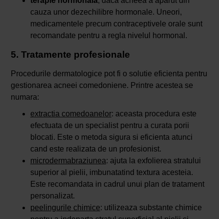
terapie hormonala
, daca acneea a aparut din
cauza unor dezechilibre hormonale. Uneori,
medicamentele precum contraceptivele orale sunt
recomandate pentru a regla nivelul hormonal.
5. Tratamente profesionale
Procedurile dermatologice pot fi o solutie eficienta pentru
gestionarea acneei comedoniene. Printre acestea se
numara:
extractia comedoanelor
: aceasta procedura este
efectuata de un specialist pentru a curata porii
blocati. Este o metoda sigura si eficienta atunci
cand este realizata de un profesionist.
microdermabraziunea
: ajuta la exfolierea stratului
superior al pielii, imbunatatind textura acesteia.
Este recomandata in cadrul unui plan de tratament
personalizat.
peelingurile chimice
: utilizeaza substante chimice