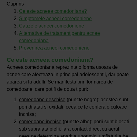
Cuprins
Ce este acneea comedoniana?
Simptomele acneei comedoniene
Cauzele acneei comedoniene
Alternative de tratament pentru acnee
comedoniana
Prevenirea acneei comedoniene
Ce este acneea comedoniana?
Acneea comedoniana reprezinta o forma usoara de
acnee care afecteaza in principal adolescentii, dar poate
aparea si la adulti. Se manifesta prin formarea de
comedoane, care pot fi de doua tipuri:
comedoane deschise
(puncte negre): acestea sunt
pori dilatati si oxidati, ceea ce le confera o culoare
inchisa;
comedoane inchise
(puncte albe): porii sunt blocati
sub suprafata pielii, fara contact direct cu aerul,
ceea ce determina aparitia unor mici umflaturi albe.