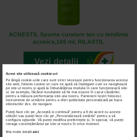
ACNESTIL Spuma curatare ten cu tendinta
acneica,165 ml, RILASTIL
Vezi detalii
Acest site utilizează cookie-uri
2. Exfolierea regulata
Pe lângă cookie-urile care sunt strict necesare pentru funcționarea acestui
site web, folosim cookie-uri care ne ajută să înțelegem cum se navighează
pe site-ul nostru și ajută la îmbunătățirea modului în care funcționează site-
ul, de exemplu, făcând rezultatele să fie mai exacte în cazul căutărilor,
Exfolierea ajuta la indepartarea celulelor moarte si la
pentru a măsura performanța site-ului nostru. Partenerii noștri folosesc
prevenirea blocarii porilor. Puteti opta pentru:
instrumente de urmărire pentru a oferi publicitate personalizată pe baza
obiceiurilor dvs. de navigare.
exfolianti chimici pe baza de alfa-hidroxiacizi
Puteți face clic pe „Acceptă si continuă” pentru a fi de acord cu aceste
utilizări sau puteți face clic pe „Personalizează setările” pentru a vă
(AHA) sau beta-hidroxiacizi (BHA);
configura opțiunile. Vă puteți modifica preferințele și, în special, vă puteți
retrage consimțământul pe site-ul nostru în orice moment.
exfolianti mecanici delicati, utilizati cu moderatie,
Mai multe detalii
aici
.
pentru a evita iritarea pielii.