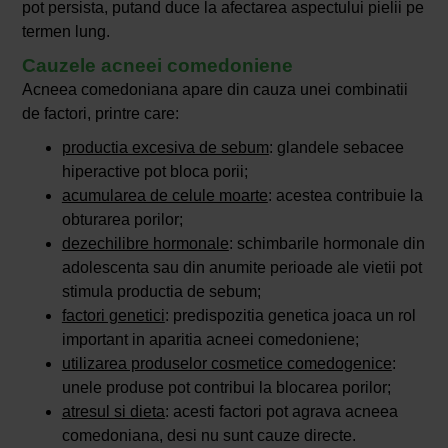
pot persista, putand duce la afectarea aspectului pielii pe
termen lung.
Cauzele acneei comedoniene
Acneea comedoniana apare din cauza unei combinatii
de factori, printre care:
productia excesiva de sebum
: glandele sebacee
hiperactive pot bloca porii;
acumularea de celule moarte
: acestea contribuie la
obturarea porilor;
dezechilibre hormonale
: schimbarile hormonale din
adolescenta sau din anumite perioade ale vietii pot
stimula productia de sebum;
factori genetici
: predispozitia genetica joaca un rol
important in aparitia acneei comedoniene;
utilizarea produselor cosmetice comedogenice
:
unele produse pot contribui la blocarea porilor;
atresul si dieta
: acesti factori pot agrava acneea
comedoniana, desi nu sunt cauze directe.