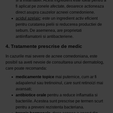
si a inflamatiei. Acest ingredient este ideal pentru a
fi aplicat pe zonele afectate, deoarece actioneaza
direct asupra cauzelor acneei comedoniene.
acidul azelaic
: este un ingredient activ eficient
pentru curatarea pielii si reducerea productiei de
sebum. De asemenea, are proprietati
antiinflamatorii si antibacteriene.
4. Tratamente prescrise de medic
In cazurile mai severe de acnee comedoniana, este
posibil sa aveti nevoie de consultarea unui dermatolog,
care poate recomanda:
medicamente topice
mai puternice, cum ar fi
adapalenul sau tretinoinul, care sunt retinoizi mai
avansati;
antibiotice orale
pentru a reduce inflamatia si
bacteriile. Acestea sunt prescrise pe termen scurt
pentru a preveni rezistenta bacteriana.