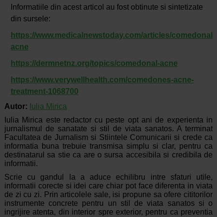
Informatiile din acest articol au fost obtinute si sintetizate
din sursele:
https://www.medicalnewstoday.com/articles/comedonal-
acne
https://dermnetnz.org/topics/comedonal-acne
https://www.verywellhealth.com/comedones-acne-
treatment-1068700
Autor:
Iulia Mirica
Iulia Mirica este redactor cu peste opt ani de experienta in
jurnalismul de sanatate si stil de viata sanatos. A terminat
Facultatea de Jurnalism si Stiintele Comunicarii si crede ca
informatia buna trebuie transmisa simplu si clar, pentru ca
destinatarul sa stie ca are o sursa accesibila si credibila de
informatii.
Scrie cu gandul la a aduce echilibru intre sfaturi utile,
informatii corecte si idei care chiar pot face diferenta in viata
de zi cu zi. Prin articolele sale, isi propune sa ofere cititorilor
instrumente concrete pentru un stil de viata sanatos si o
ingrijire atenta, din interior spre exterior, pentru ca preventia