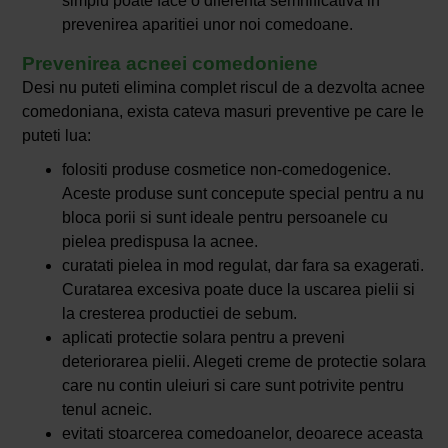
simplu poate face o diferenta semnificativa in
prevenirea aparitiei unor noi comedoane.
Prevenirea acneei comedoniene
Desi nu puteti elimina complet riscul de a dezvolta acnee
comedoniana, exista cateva masuri preventive pe care le
puteti lua:
folositi produse cosmetice non-comedogenice.
Aceste produse sunt concepute special pentru a nu
bloca porii si sunt ideale pentru persoanele cu
pielea predispusa la acnee.
curatati pielea in mod regulat, dar fara sa exagerati.
Curatarea excesiva poate duce la uscarea pielii si
la cresterea productiei de sebum.
aplicati protectie solara pentru a preveni
deteriorarea pielii. Alegeti creme de protectie solara
care nu contin uleiuri si care sunt potrivite pentru
tenul acneic.
evitati stoarcerea comedoanelor, deoarece aceasta