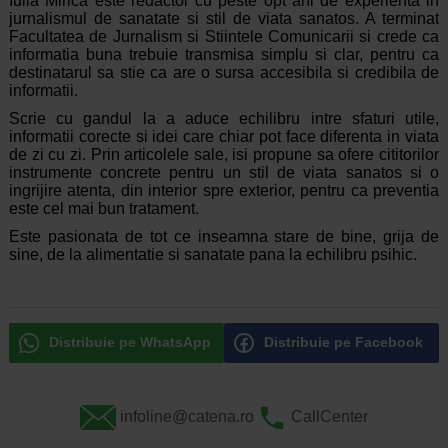
Iulia Mirica este redactor cu peste opt ani de experienta in
jurnalismul de sanatate si stil de viata sanatos. A terminat
Facultatea de Jurnalism si Stiintele Comunicarii si crede ca
informatia buna trebuie transmisa simplu si clar, pentru ca
destinatarul sa stie ca are o sursa accesibila si credibila de
informatii.
Scrie cu gandul la a aduce echilibru intre sfaturi utile,
informatii corecte si idei care chiar pot face diferenta in viata
de zi cu zi. Prin articolele sale, isi propune sa ofere cititorilor
instrumente concrete pentru un stil de viata sanatos si o
ingrijire atenta, din interior spre exterior, pentru ca preventia
este cel mai bun tratament.
Este pasionata de tot ce inseamna stare de bine, grija de
sine, de la alimentatie si sanatate pana la echilibru psihic.
Distribuie pe WhatsApp
Distribuie pe Facebook
infoline@catena.ro
CallCenter