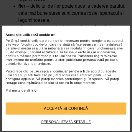
fier
– deficitul de fier poate duce la caderea parului.
cele mai bune surse sunt carnea rosie, spanacul si
leguminoasele.
vitamina a
– contribuie la productia de sebum,
mentinand scalpul hidratat. se gaseste in morcovi,
Acest site utilizează cookie-uri
cartofi dulci si spanac.
Pe lângă cookie-urile care sunt strict necesare pentru funcționarea acestui
site web, folosim cookie-uri care ne ajută să înțelegem cum se navighează
vitamina c
– stimuleaza productia de colagen si
pe site-ul nostru și ajută la îmbunătățirea modului în care funcționează site-
ul, de exemplu, făcând rezultatele să fie mai exacte în cazul căutărilor,
ajuta la absorbtia fierului. se regaseste in citrice,
pentru a măsura performanța site-ului nostru. Partenerii noștri folosesc
instrumente de urmărire pentru a oferi publicitate personalizată pe baza
ardei gras si fructe de padure.
obiceiurilor dvs. de navigare.
vitamina e
– protejeaza firele de par impotriva
Puteți face clic pe „Acceptă si continuă” pentru a fi de acord cu aceste
utilizări sau puteți face clic pe „Personalizează setările” pentru a vă
deteriorarii. sursele principale sunt avocado, nucile
configura opțiunile. Vă puteți modifica preferințele și, în special, vă puteți
retrage consimțământul pe site-ul nostru în orice moment.
si uleiurile vegetale.
biotina (vitamina b7)
– contribuie la cresterea
Mai multe detalii
aici
.
parului si prevenirea ruperii acestuia. se gaseste in
oua, nuci si seminte.
ACCEPTĂ SI CONTINUĂ
zinc
– ajuta la regenerarea celulelor scalpului si
previne matreata. se gaseste in nuci, carne de vita
PERSONALIZEAZĂ SETĂRILE
si seminte de dovleac.