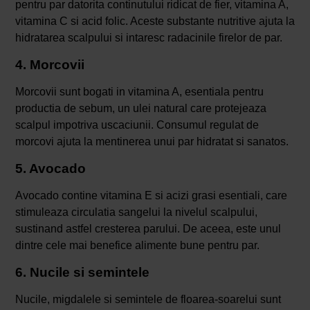
pentru par datorita continutului ridicat de fier, vitamina A,
vitamina C si acid folic. Aceste substante nutritive ajuta la
hidratarea scalpului si intaresc radacinile firelor de par.
4. Morcovii
Morcovii sunt bogati in vitamina A, esentiala pentru
productia de sebum, un ulei natural care protejeaza
scalpul impotriva uscaciunii. Consumul regulat de
morcovi ajuta la mentinerea unui par hidratat si sanatos.
5. Avocado
Avocado contine vitamina E si acizi grasi esentiali, care
stimuleaza circulatia sangelui la nivelul scalpului,
sustinand astfel cresterea parului. De aceea, este unul
dintre cele mai benefice alimente bune pentru par.
6. Nucile si semintele
Nucile, migdalele si semintele de floarea-soarelui sunt