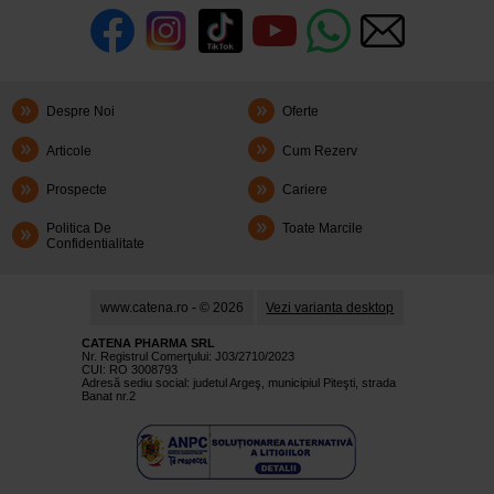
Despre Noi
Oferte
Articole
Cum Rezerv
Prospecte
Cariere
Politica De
Toate Marcile
Confidentialitate
www.catena.ro - © 2026
Vezi varianta desktop
CATENA PHARMA SRL
Nr. Registrul Comerţului: J03/2710/2023
CUI: RO 3008793
Adresă sediu social: judetul Argeş, municipiul Piteşti, strada
Banat nr.2