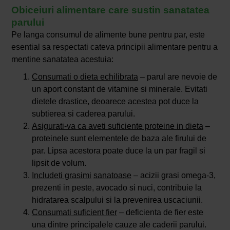
Obiceiuri alimentare care sustin sanatatea
parului
Pe langa consumul de alimente bune pentru par, este
esential sa respectati cateva principii alimentare pentru a
mentine sanatatea acestuia:
Consumati o dieta echilibrata
– parul are nevoie de
un aport constant de vitamine si minerale. Evitati
dietele drastice, deoarece acestea pot duce la
subtierea si caderea parului.
Asigurati-va ca aveti suficiente proteine in dieta
–
proteinele sunt elementele de baza ale firului de
par. Lipsa acestora poate duce la un par fragil si
lipsit de volum.
Includeti grasimi
sanatoase
– acizii grasi omega-3,
prezenti in peste, avocado si nuci, contribuie la
hidratarea scalpului si la prevenirea uscaciunii.
Consumati suficient fier
– deficienta de fier este
una dintre principalele cauze ale caderii parului.