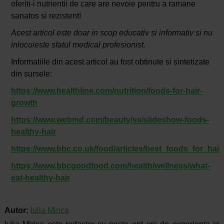
oferiti-i nutrientii de care are nevoie pentru a ramane
sanatos si rezistent!
Acest articol este doar in scop educativ si informativ si nu
inlocuieste sfatul medical profesionist.
Informatiile din acest articol au fost obtinute si sintetizate
din sursele:
https://www.healthline.com/nutrition/foods-for-hair-
growth
https://www.webmd.com/beauty/ss/slideshow-foods-
healthy-hair
https://www.bbc.co.uk/food/articles/best_foods_for_hair
https://www.bbcgoodfood.com/health/wellness/what-
eat-healthy-hair
Autor:
Iulia Mirica